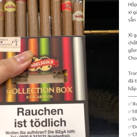
Hộp
xì g
sẵn
Xì g
chấ
gồm:
Cho
Tro
đã 
hấp
—
✅
X
✅
N
✅
Đó
✅
Đ
✅
C