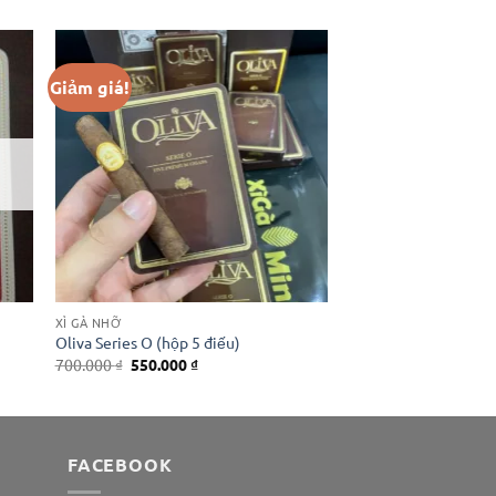
Giảm giá!
XÌ GÀ NHỠ
Oliva Series O (hộp 5 điếu)
Giá
Giá
700.000
₫
550.000
₫
gốc
hiện
là:
tại
700.000 ₫.
là:
550.000 ₫.
FACEBOOK