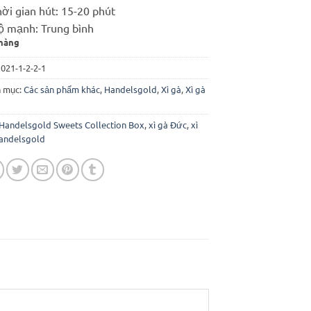
ời gian hút: 15-20 phút
ộ mạnh: Trung bình
hàng
:
021-1-2-2-1
 mục:
Các sản phẩm khác
,
Handelsgold
,
Xì gà
,
Xì gà
Handelsgold Sweets Collection Box
,
xì gà Đức
,
xì
andelsgold