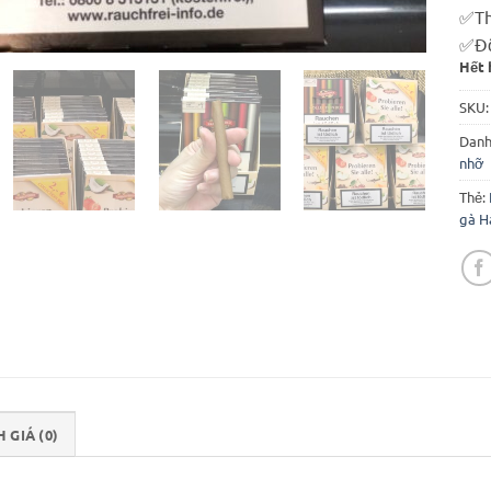
✅
Th
✅
Đ
Hết 
SKU
Danh
nhỡ
Thẻ:
gà H
 GIÁ (0)