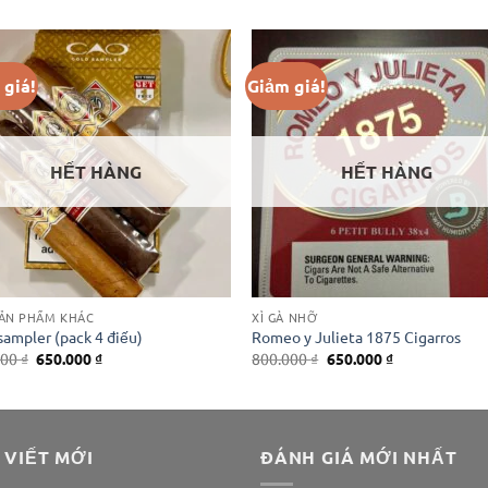
 giá!
Giảm giá!
HẾT HÀNG
HẾT HÀNG
SẢN PHẨM KHÁC
XÌ GÀ NHỠ
ampler (pack 4 điếu)
Romeo y Julieta 1875 Cigarros
Giá
Giá
Giá
Giá
000
₫
650.000
₫
800.000
₫
650.000
₫
gốc
hiện
gốc
hiện
là:
tại
là:
tại
850.000 ₫.
là:
800.000 ₫.
là:
650.000 ₫.
650.000 ₫.
 VIẾT MỚI
ĐÁNH GIÁ MỚI NHẤT