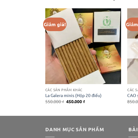
Giảm giá!
Giảm
 HÀNG
CÁC SẢN PHẨM KHÁC
CÁC 
La Galera minis (Hộp 20 điếu)
CAO s
Giá
Giá
Giá
0
₫
550.000
₫
450.000
₫
850.
hiện
gốc
hiện
tại
là:
tại
₫.
là:
550.000 ₫.
là:
600.000 ₫.
450.000 ₫.
DANH MỤC SẢN PHẨM
BÀI