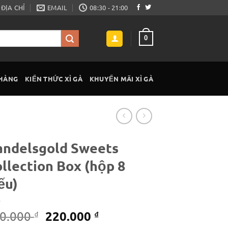
ĐỊA CHỈ
EMAIL
08:30 - 21:00
0
 HÀNG
KIẾN THỨC XÌ GÀ
KHUYẾN MÃI XÌ GÀ
andelsgold Sweets
llection Box (hộp 8
ếu)
Giá
Giá
220.000
0.000
₫
₫
gốc
hiện