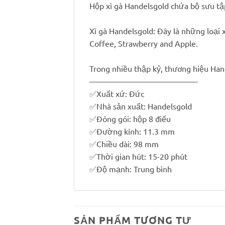
Hộp xì gà Handelsgold chứa bộ sưu tậ
Xì gà Handelsgold: Đây là những loại x
Coffee, Strawberry and Apple.
Trong nhiều thập kỷ, thương hiệu Han
—————————————–
✅
Xuất xứ: Đức
✅
Nhà sản xuất: Handelsgold
✅
Đóng gói: hộp 8 điếu
✅
Đường kính: 11.3 mm
✅
Chiều dài: 98 mm
✅
Thời gian hút: 15-20 phút
✅
Độ mạnh: Trung bình
SẢN PHẨM TƯƠNG TỰ