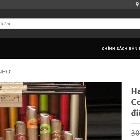
CHÍNH SÁCH BÁN
 NHỠ
H
Co
đi
30