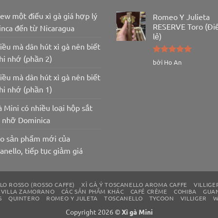
ew một điếu xì gà giá hợp lý
Romeo Y Julieta
RESERVE Toro (Đi
inca đến từ Nicaragua
lẻ)
iều mà dân hút xì gà nên biết
hi nhớ (phần 2)
Được xếp
bởi Ho An
hạng
5
5
iều mà dân hút xì gà nên biết
sao
hi nhớ (phần 1)
à Mini có nhiều loại hộp sắt
u nhỡ Dominica
lo sản phẩm mới của
anello, tiếp tục giảm giá
LO ROSSO (ROSSO CAFFE)
XÌ GÀ Ý TOSCANELLO AROMA CAFFE
VILLIGE
VILLA ZAMORANO
CÁC SẢN PHẨM KHÁC
CAFÉ CRÈME
COHIBA
GUA
S
QUINTERO
ROMEO Y JULETA
TOSCANELLO
TYCOON
VILLIGER
W
Copyright 2026 ©
Xì gà Mini