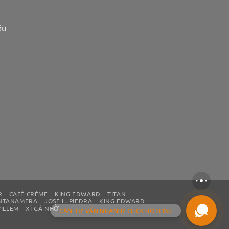
ếu
R
CAFÉ CRÈME
KING EDWARD
TITAN
NTANAMERA
JOSE L. PIEDRA
KING EDWARD
ILLEM
XÌ GÀ NHỠ
CẦN TƯ VẤN NHANH? CLICK HOTLINE