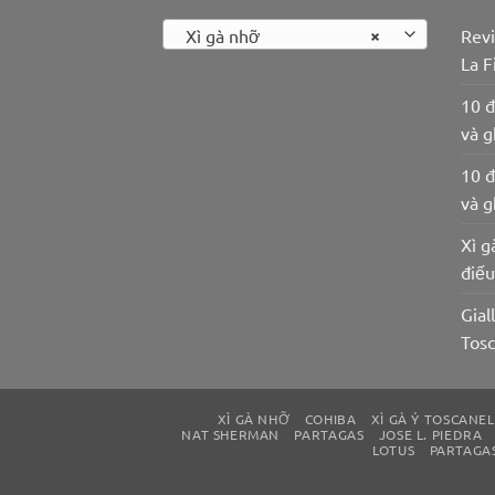
×
Xì gà nhỡ
Revi
La F
10 đ
và g
10 đ
và g
Xì g
điế
Gial
Tosc
XÌ GÀ NHỠ
COHIBA
XÌ GÀ Ý TOSCANEL
NAT SHERMAN
PARTAGAS
JOSE L. PIEDRA
LOTUS
PARTAGA