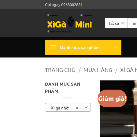
Bỏ
Gọi ngay 0968002881
qua
nội
Tìm
dung
kiếm:
Danh mục sản phẩm
TRANG CHỦ
/
MUA HÀNG
/
XÌ GÀ
DANH MỤC SẢN
PHẨM
Giảm giá!
Xì gà nhỡ
×