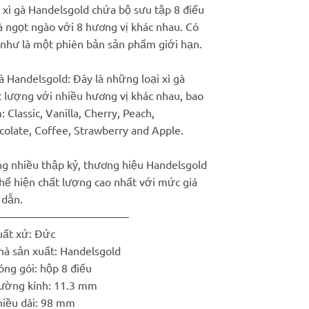
 xì gà Handelsgold chứa bộ sưu tập 8 điếu
là:
tại
à ngọt ngào với 8 hương vị khác nhau. Có
300.000 ₫.
là:
 như là một phiên bản sản phẩm giới hạn.
220.000 ₫.
à Handelsgold: Đây là những loại xì gà
t lượng với nhiều hương vị khác nhau, bao
 Classic, Vanilla, Cherry, Peach,
colate, Coffee, Strawberry and Apple.
ng nhiều thập kỷ, thương hiệu Handelsgold
thể hiện chất lượng cao nhất với mức giá
 dẫn.
————————————–
uất xứ: Đức
hà sản xuất: Handelsgold
ng gói: hộp 8 điếu
ường kính: 11.3 mm
hiều dài: 98 mm