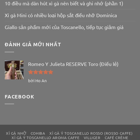
10 điều mà dân hút xì gà nên biết và ghi nhớ (phần 1)
Xì gà Mini có nhiều loại hộp sắt điếu nhỡ Dominica
Giallo sản phẩm mới của Toscanello, tiếp tục giảm giá
ĐÁNH GIÁ MỚI NHẤT
Romeo Y Julieta RESERVE Toro (Điếu lẻ)
Được xếp
bởi Ho An
hạng
5
5
sao
FACEBOOK
XÌ GÀ NHỠ
COHIBA
XÌ GÀ Ý TOSCANELLO ROSSO (ROSSO CAFFE)
XÌ GÀ Ý TOSCANELLO AROMA CAFFE
VILLIGER
CAFÉ CRÈME