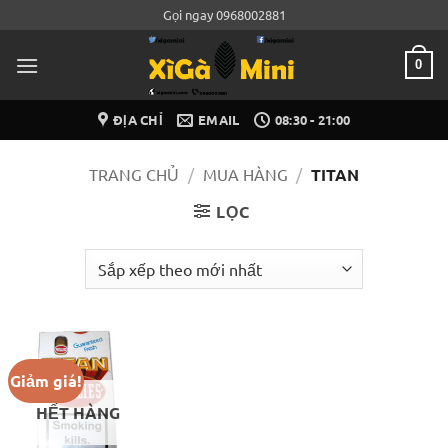
Bỏ
Gọi ngay 0968002881
qua
nội
0
dung
ĐỊA CHỈ
EMAIL
08:30 - 21:00
TRANG CHỦ
/
MUA HÀNG
/
TITAN
LỌC
Giảm giá!
HẾT HÀNG