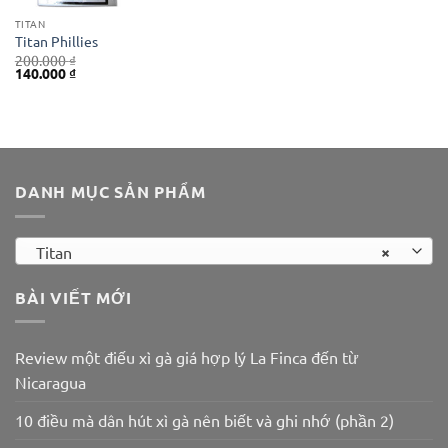
TITAN
Titan Phillies
200.000
₫
Giá
Giá
140.000
₫
gốc
hiện
là:
tại
200.000 ₫.
là:
140.000 ₫.
DANH MỤC SẢN PHẨM
×
Titan
BÀI VIẾT MỚI
Review một điếu xì gà giá hợp lý La Finca đến từ
Nicaragua
10 điều mà dân hút xì gà nên biết và ghi nhớ (phần 2)