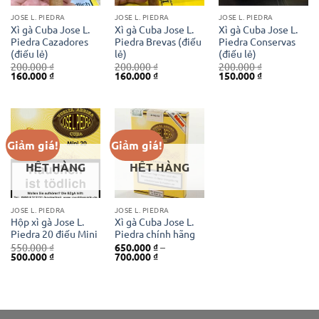
JOSE L. PIEDRA
JOSE L. PIEDRA
JOSE L. PIEDRA
Xì gà Cuba Jose L.
Xì gà Cuba Jose L.
Xì gà Cuba Jose L.
Piedra Cazadores
Piedra Brevas (điếu
Piedra Conservas
(điếu lẻ)
lẻ)
(điếu lẻ)
200.000
₫
200.000
₫
200.000
₫
Giá
Giá
Giá
Giá
Giá
Giá
160.000
₫
160.000
₫
150.000
₫
gốc
hiện
gốc
hiện
gốc
hiện
là:
tại
là:
tại
là:
tại
200.000 ₫.
là:
200.000 ₫.
là:
200.000 ₫.
là:
160.000 ₫.
160.000 ₫.
150.000 ₫.
Giảm giá!
Giảm giá!
HẾT HÀNG
HẾT HÀNG
JOSE L. PIEDRA
JOSE L. PIEDRA
Hộp xì gà Jose L.
Xì gà Cuba Jose L.
Piedra 20 điếu Mini
Piedra chính hãng
550.000
₫
650.000
₫
–
Giá
Giá
Khoảng
500.000
₫
700.000
₫
gốc
hiện
giá:
là:
tại
từ
550.000 ₫.
là:
650.000 ₫
500.000 ₫.
đến
700.000 ₫