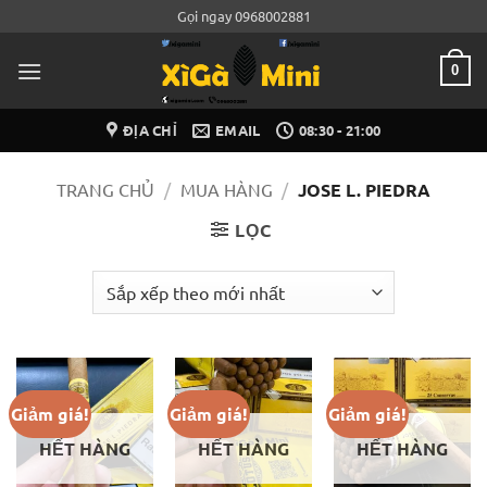
Bỏ
Gọi ngay 0968002881
qua
nội
0
dung
ĐỊA CHỈ
EMAIL
08:30 - 21:00
TRANG CHỦ
/
MUA HÀNG
/
JOSE L. PIEDRA
LỌC
Giảm giá!
Giảm giá!
Giảm giá!
HẾT HÀNG
HẾT HÀNG
HẾT HÀNG