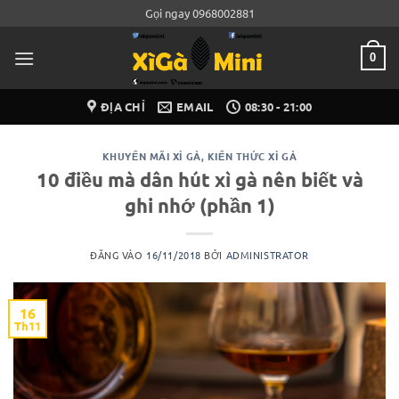
Bỏ
Gọi ngay 0968002881
qua
nội
0
dung
ĐỊA CHỈ
EMAIL
08:30 - 21:00
KHUYẾN MÃI XÌ GÀ
,
KIẾN THỨC XÌ GÀ
10 điều mà dân hút xì gà nên biết và
ghi nhớ (phần 1)
ĐĂNG VÀO
16/11/2018
BỞI
ADMINISTRATOR
16
Th11