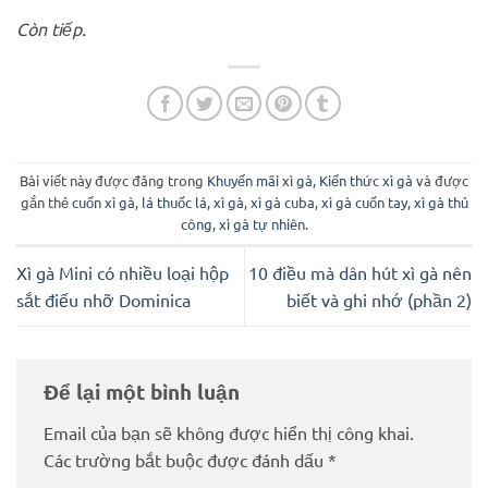
Còn tiếp.
Bài viết này được đăng trong
Khuyến mãi xì gà
,
Kiến thức xì gà
và được
gắn thẻ
cuốn xì gà
,
lá thuốc lá
,
xì gà
,
xì gà cuba
,
xì gà cuốn tay
,
xì gà thủ
công
,
xì gà tự nhiên
.
Xì gà Mini có nhiều loại hộp
10 điều mà dân hút xì gà nên
sắt điếu nhỡ Dominica
biết và ghi nhớ (phần 2)
Để lại một bình luận
Email của bạn sẽ không được hiển thị công khai.
Các trường bắt buộc được đánh dấu
*