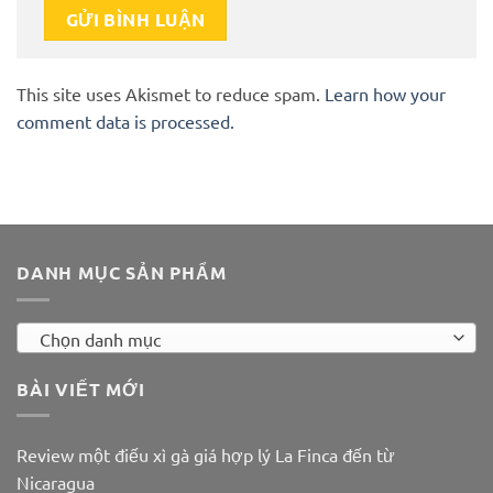
This site uses Akismet to reduce spam.
Learn how your
comment data is processed.
DANH MỤC SẢN PHẨM
Chọn danh mục
BÀI VIẾT MỚI
Review một điếu xì gà giá hợp lý La Finca đến từ
Nicaragua