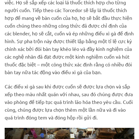
việc. Họ sẽ sắp xếp các loại lá thuốc thích hợp cho từng
người cuốn. Tiếp theo các Torcedor sẽ lấy lá thuốc thích
hợp để mang về bàn cuốn của họ, họ sẽ bắt đầu thực hiện
cuốn chúng theo những công thức đã được chỉ định của
các blender, họ sẽ cắt, cuốn và ép những điếu xì gà để định
hình. Sự pha trộn này được thiết lập bằng một tỉ lệ cực kỳ
chính xác bởi đôi bàn tay khéo léo và đầy kinh nghiệm của
các nghệ nhân đã đạt được một kinh nghiệm cuốn và hút
thuốc đặc biệt – một công thức xác định rằng có nhiều đôi
bàn tay nữa tác động vào điếu xì gà của bạn.
Các điếu xì gà sau khi được cuốn sẽ được lựa chọn và sắp
xếp theo màu nhất quán với nhau, sau đó chúng được đưa
vào phòng để tiếp tục quá trình lão hóa theo yêu cầu. Cuối
cùng, chúng được lựa chọn thêm một lần nữa và đi vào
quá trình đóng tem và đóng hộp rồi gửi đi.