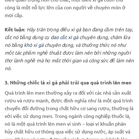
công là một nỗ lực lớn của con người về chuyên môn ở
mọi cấp.
Kết luận
:
Hãy trân trọng điếu xì gà bạn đang cầm trên tay,
cắt nó bằng dụng cụ
dao cắt xì gà
chuyên dụng, châm lửa
nó bằng
khò xì gà
chuyên dụng, và thưởng thức nó như
một tác phẩm nghệ thuật được làm nên bởi những người
thợ lành nghề mà họ mất thời gian và công sức để làm nên
nó.
3. Những chiếc lá xì gà phải trải qua quá trình lên men
Quá trình lên men thường xảy ra đối với các nhà sản xuất
rượu và rượu mạnh, được định nghĩa như là một quá trình
chuyển đổi đường trong chất hữu cơ sang rượu, thường là
với việc sử dụng men. Trong ngành công nghiệp thuốc lá,
nó là một quá trình lên men vi sinh – loại vi khuẩn phân
hủy chất hữu cơ thông qua việc sử dụng nước, áp suất và
oxy. Không có rượu được sản sinh ra trong quá trình lên