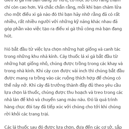
chí còn cao hơn. Và chắc chắn rằng, mỗi khi bạn châm lửa
cho một điếu xì gà nào đó thì bạn hãy nhớ rằng đã có rất
nhiều, rất nhiều người với những kỹ năng khác nhau đã
góp phần vào việc tạo ra điếu xì gà thủ công mà bạn đang
hút.
Nó bắt đầu từ việc lựa chọn những hạt giống và canh tác
trong những khu nhà kính. Cây thuốc lá xì gà bắt đầu từ
những hạt giống nhỏ, chúng được trồng trong các khay và
trong nhà kính. Khi cây con được vài inch thì chúng bắt đầu
được mang ra trồng vào các ruộng thích hợp để chúng có
thể nảy nở. Khi cây đã trưởng thành đầy đủ theo yêu cầu
lựa chọn lá thuốc, chúng được thu hoạch và treo trong các
nhà lán để khô và chuyển sang màu nâu. Đó là quá trình
hàng chục đôi tay đã tiếp xúc với chúng cho tới khi chúng
rời khỏi các trang trại.
Các lá thuốc sau đó được lựa chọn, đưa đến các cơ sở, sắp