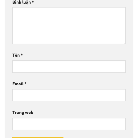
Bình luận
*
Tên
*
Email
*
Trang web