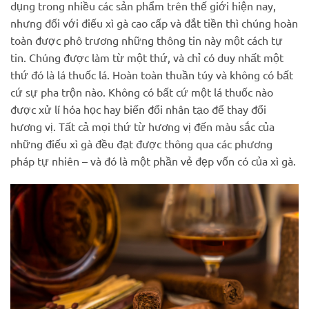
dụng trong nhiều các sản phẩm trên thế giới hiện nay,
nhưng đối với điếu xì gà cao cấp và đắt tiền thì chúng hoàn
toàn được phô trương những thông tin này một cách tự
tin. Chúng được làm từ một thứ, và chỉ có duy nhất một
thứ đó là lá thuốc lá. Hoàn toàn thuần túy và không có bất
cứ sự pha trộn nào. Không có bất cứ một lá thuốc nào
được xử lí hóa học hay biến đổi nhân tạo để thay đổi
hương vị. Tất cả mọi thứ từ hương vị đến màu sắc của
những điếu xì gà đều đạt được thông qua các phương
pháp tự nhiên – và đó là một phần vẻ đẹp vốn có của xì gà.