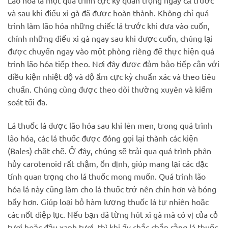
Lão hóa là một quá trình cực kỳ quan trọng ngay cả trước
và sau khi điếu xì gà đã được hoàn thành. Không chỉ quá
trình làm lão hóa những chiếc lá trước khi đưa vào cuốn,
chính những điếu xì gà ngay sau khi được cuốn, chúng lại
được chuyển ngay vào một phòng riêng để thực hiện quá
trình lão hóa tiếp theo. Nơi đây được đảm bảo tiếp cận với
điều kiện nhiệt độ và độ ẩm cực kỳ chuẩn xác và theo tiêu
chuẩn. Chúng cũng được theo dõi thường xuyên và kiểm
soát tối đa.
Lá thuốc lá được lão hóa sau khi lên men, trong quá trình
lão hóa, các lá thuốc được đóng gọi lại thành các kiện
(Bales) chặt chẽ. Ở đây, chúng sẽ trải qua quá trình phân
hủy carotenoid rất chậm, ổn định, giúp mang lại các đặc
tính quan trọng cho lá thuốc mong muốn. Quá trình lão
hóa lá này cũng làm cho lá thuốc trở nên chín hơn và bóng
bẩy hơn. Giúp loại bỏ hàm lượng thuốc lá tự nhiên hoặc
các nốt diệp lục. Nếu bạn đã từng hút xì gà mà có vị của cỏ
tươi hoặc đậu xanh tươi, thì khi ấy chắc chắn rằng lá thuốc