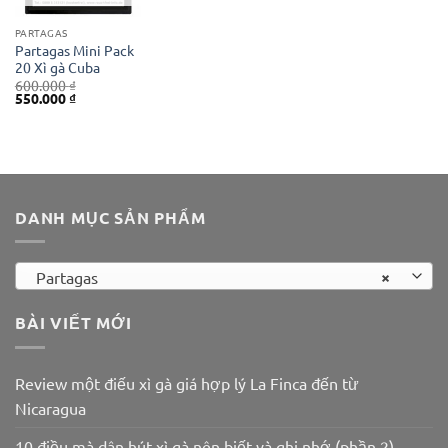
PARTAGAS
Partagas Mini Pack
20 Xì gà Cuba
600.000
₫
Giá
Giá
550.000
₫
gốc
hiện
là:
tại
600.000 ₫.
là:
550.000 ₫.
DANH MỤC SẢN PHẨM
×
Partagas
BÀI VIẾT MỚI
Review một điếu xì gà giá hợp lý La Finca đến từ
Nicaragua
10 điều mà dân hút xì gà nên biết và ghi nhớ (phần 2)