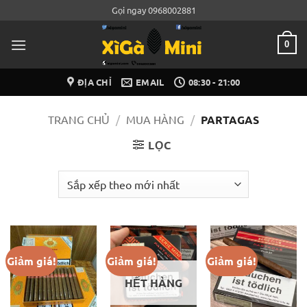
Bỏ
Gọi ngay 0968002881
qua
nội
0
dung
ĐỊA CHỈ
EMAIL
08:30 - 21:00
TRANG CHỦ
/
MUA HÀNG
/
PARTAGAS
LỌC
Giảm giá!
Giảm giá!
Giảm giá!
HẾT HÀNG