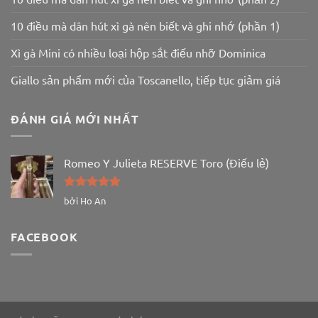
10 điều mà dân hút xì gà nên biết và ghi nhớ (phần 1)
Xì gà Mini có nhiều loại hộp sắt điếu nhỡ Dominica
Giallo sản phẩm mới của Toscanello, tiếp tục giảm giá
ĐÁNH GIÁ MỚI NHẤT
Romeo Y Julieta RESERVE Toro (Điếu lẻ)
Được xếp
bởi Ho An
hạng
5
5
sao
FACEBOOK