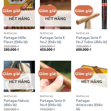
Giảm giá!
Giảm giá!
Giảm giá!
HẾT HÀNG
HẾT HÀNG
PARTAGAS
PARTAGAS
PARTAGAS
Partagas Mille
Partagas Serie E
Partagas Serie P
Fleurs (Điếu lẻ)
No.2 (Điếu lẻ)
No.2 Tubos (điếu lẻ)
350.000
₫
600.000
₫
700.000
₫
Giá
Giá
Giá
Giá
Giá
Giá
280.000
₫
450.000
₫
600.000
₫
gốc
hiện
gốc
hiện
gốc
hiện
là:
tại
là:
tại
là:
tại
350.000 ₫.
là:
600.000 ₫.
là:
700.000 ₫.
là:
280.000 ₫.
450.000 ₫.
600.000 ₫.
Giảm giá!
Giảm giá!
Giảm giá!
HẾT HÀNG
HẾT HÀNG
PARTAGAS
PARTAGAS
PARTAGAS
Partagas Natura
Partagas Serie D
Partagas
(điếu lẻ)
No.4 (Điếu lẻ)
Aristocrats (Điếu
lẻ)
300.000
₫
750.000
₫