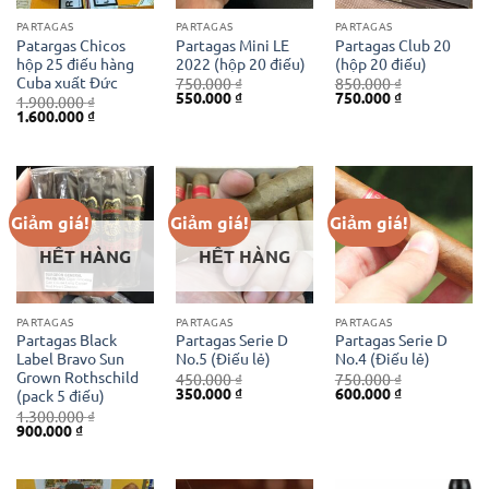
PARTAGAS
PARTAGAS
PARTAGAS
Patargas Chicos
Partagas Mini LE
Partagas Club 20
hộp 25 điếu hàng
2022 (hộp 20 điếu)
(hộp 20 điếu)
Cuba xuất Đức
750.000
₫
850.000
₫
Giá
Giá
Giá
Giá
550.000
₫
750.000
₫
1.900.000
₫
gốc
hiện
gốc
hiện
Giá
Giá
1.600.000
₫
là:
tại
là:
tại
gốc
hiện
750.000 ₫.
là:
850.000 ₫.
là:
là:
tại
550.000 ₫.
750.000 ₫.
1.900.000 ₫.
là:
1.600.000 ₫.
Giảm giá!
Giảm giá!
Giảm giá!
HẾT HÀNG
HẾT HÀNG
PARTAGAS
PARTAGAS
PARTAGAS
Partagas Black
Partagas Serie D
Partagas Serie D
Label Bravo Sun
No.5 (Điếu lẻ)
No.4 (Điếu lẻ)
Grown Rothschild
450.000
₫
750.000
₫
Giá
Giá
Giá
Giá
350.000
₫
600.000
₫
(pack 5 điếu)
gốc
hiện
gốc
hiện
1.300.000
₫
là:
tại
là:
tại
Giá
Giá
900.000
₫
450.000 ₫.
là:
750.000 ₫.
là:
gốc
hiện
350.000 ₫.
600.000 ₫.
là:
tại
1.300.000 ₫.
là:
900.000 ₫.