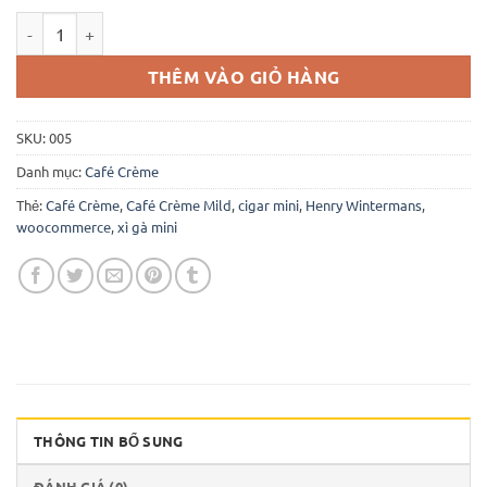
Café Crème Orignal số lượng
THÊM VÀO GIỎ HÀNG
SKU:
005
Danh mục:
Café Crème
Thẻ:
Café Crème
,
Café Crème Mild
,
cigar mini
,
Henry Wintermans
,
woocommerce
,
xì gà mini
THÔNG TIN BỔ SUNG
ĐÁNH GIÁ (0)