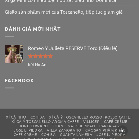
Giallo sản phẩm mới của Toscanello, tiếp tục giảm giá
ĐÁNH GIÁ MỚI NHẤT
Romeo Y Julieta RESERVE Toro (Điếu lẻ)
Được xếp
bởi Ho An
hạng
5
5
sao
FACEBOOK
XÌ GÀ NHỠ
COHIBA
XÌ GÀ Ý TOSCANELLO ROSSO (ROSSO CAFFE)
XÌ GÀ Ý TOSCANELLO AROMA CAFFE
VILLIGER
CAFÉ CRÈME
KING EDWARD
TITAN
NAT SHERMAN
PARTAGAS
JOSE L. PIEDRA
VILLA ZAMORANO
CÁC SẢN PHẨM KHÁC
CAFÉ CRÈME
COHIBA
GUANTANAMERA
JOSE L. PIEDRA
KING EDWARD
LOTUS
PARTAGAS
QUINTERO