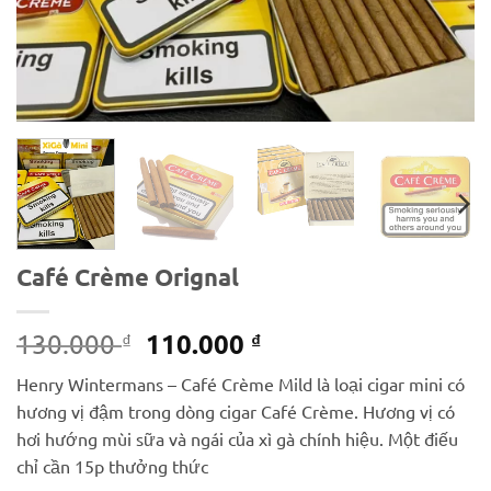
Café Crème Orignal
Giá
Giá
110.000
130.000
₫
₫
gốc
hiện
Henry Wintermans – Café Crème Mild là loại cigar mini có
là:
tại
hương vị đậm trong dòng cigar Café Crème. Hương vị có
130.000 ₫.
là:
hơi hướng mùi sữa và ngái của xì gà chính hiệu. Một điếu
110.000 ₫.
chỉ cần 15p thưởng thức