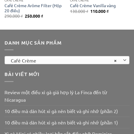
CAFÉ CRÈME
CAFÉ CRÈME
Café Crème Arôme Filter (Hộp
Café Crème Vanilla vàng
20 điếu)
Giá
Giá
130.000
₫
110.000
₫
gốc
hiện
Giá
Giá
290.000
₫
250.000
₫
là:
tại
gốc
hiện
130.000 ₫.
là:
là:
tại
110.000 ₫.
290.000 ₫.
là:
250.000 ₫.
DANH MỤC SẢN PHẨM
×
Café Crème
BÀI VIẾT MỚI
Review một điếu xì gà giá hợp lý La Finca đến từ
Nicaragua
10 điều mà dân hút xì gà nên biết và ghi nhớ (phần 2)
10 điều mà dân hút xì gà nên biết và ghi nhớ (phần 1)
Xì gà Mini có nhiều loại hộp sắt điếu nhỡ Dominica