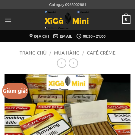
Bỏ
Gọi ngay 0968002881
qua
nội
0
dung
ĐỊA CHỈ
EMAIL
08:30 - 21:00
TRANG CHỦ
/
MUA HÀNG
/
CAFÉ CRÈME
Giảm giá!