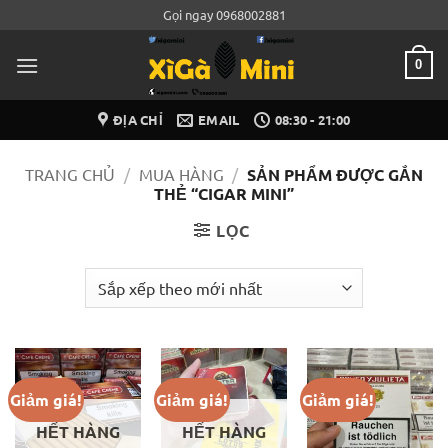
Bỏ
Gọi ngay 0968002881
qua
nội
0
dung
ĐỊA CHỈ
EMAIL
08:30 - 21:00
TRANG CHỦ
/
MUA HÀNG
/
SẢN PHẨM ĐƯỢC GẮN
THẺ “CIGAR MINI”
LỌC
Giảm giá!
Giảm giá!
Giảm giá!
HẾT HÀNG
HẾT HÀNG