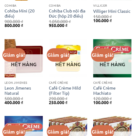
COHIBA
COHIBA
VILLIGER
Cohiba Mini (20
Cohiba Club nội địa
Villiger Mini Classic
điếu)
Đức (hộp 20 điếu)
150.000
₫
Giá
Giá
100.000
₫
900.000
₫
1.050.000
₫
gốc
hiện
Giá
Giá
Giá
Giá
800.000
₫
950.000
₫
là:
tại
gốc
hiện
gốc
hiện
150.000 ₫.
là:
là:
tại
là:
tại
100.000 ₫.
900.000 ₫.
là:
1.050.000 ₫.
là:
800.000 ₫.
950.000 ₫.
Giảm giá!
Giảm giá!
Giảm giá!
HẾT HÀNG
HẾT HÀNG
HẾT HÀNG
LEON JIMENES
CAFÉ CRÈME
CAFÉ CRÈME
Leon Jimenes
Café Crème Mild
Café Crème
Natural
(Filter Tip)
Machiato
500.000
₫
290.000
₫
120.000
₫
Giá
Giá
Giá
Giá
Giá
Giá
400.000
₫
250.000
₫
100.000
₫
gốc
hiện
gốc
hiện
gốc
hiện
là:
tại
là:
tại
là:
tại
500.000 ₫.
là:
290.000 ₫.
là:
120.000 ₫.
là:
400.000 ₫.
250.000 ₫.
100.000 ₫.
Giảm giá!
Giảm giá!
Giảm giá!