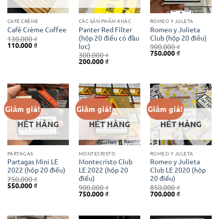
CAFÉ CRÈME
CÁC SẢN PHẨM KHÁC
ROMEO Y JULETA
Panter Red Filter
Romeo y Julieta
Café Crème Coffee
(hộp 20 điếu có đầu
Club (hộp 20 điếu)
130.000
₫
Giá
Giá
110.000
₫
lọc)
900.000
₫
gốc
hiện
Giá
Giá
750.000
₫
300.000
₫
là:
tại
gốc
hiện
Giá
Giá
200.000
₫
130.000 ₫.
là:
là:
tại
gốc
hiện
110.000 ₫.
900.000 ₫.
là:
là:
tại
750.000 ₫.
300.000 ₫.
là:
200.000 ₫.
Giảm giá!
Giảm giá!
Giảm giá!
HẾT HÀNG
HẾT HÀNG
HẾT HÀNG
PARTAGAS
MONTECRISTO
ROMEO Y JULETA
Partagas Mini LE
Montecristo Club
Romeo y Julieta
2022 (hộp 20 điếu)
LE 2022 (hộp 20
Club LE 2020 (hộp
điếu)
20 điếu)
750.000
₫
Giá
Giá
550.000
₫
900.000
₫
850.000
₫
gốc
hiện
Giá
Giá
Giá
Giá
750.000
₫
700.000
₫
là:
tại
gốc
hiện
gốc
hiện
750.000 ₫.
là:
là:
tại
là:
tại
550.000 ₫.
900.000 ₫.
là:
850.000 ₫.
là:
750.000 ₫.
700.000 ₫.