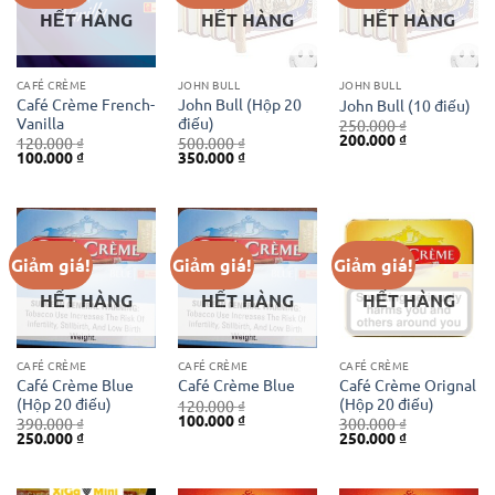
HẾT HÀNG
HẾT HÀNG
HẾT HÀNG
CAFÉ CRÈME
JOHN BULL
JOHN BULL
Café Crème French-
John Bull (Hộp 20
John Bull (10 điếu)
Vanilla
điếu)
250.000
₫
Giá
Giá
200.000
₫
120.000
₫
500.000
₫
gốc
hiện
Giá
Giá
Giá
Giá
100.000
₫
350.000
₫
là:
tại
gốc
hiện
gốc
hiện
250.000 ₫.
là:
là:
tại
là:
tại
200.000 ₫.
120.000 ₫.
là:
500.000 ₫.
là:
100.000 ₫.
350.000 ₫.
Giảm giá!
Giảm giá!
Giảm giá!
HẾT HÀNG
HẾT HÀNG
HẾT HÀNG
CAFÉ CRÈME
CAFÉ CRÈME
CAFÉ CRÈME
Café Crème Blue
Café Crème Orignal
Café Crème Blue
(Hộp 20 điếu)
(Hộp 20 điếu)
120.000
₫
Giá
Giá
100.000
₫
390.000
₫
300.000
₫
gốc
hiện
Giá
Giá
Giá
Giá
250.000
₫
250.000
₫
là:
tại
gốc
hiện
gốc
hiện
120.000 ₫.
là:
là:
tại
là:
tại
100.000 ₫.
390.000 ₫.
là:
300.000 ₫.
là:
250.000 ₫.
250.000 ₫.