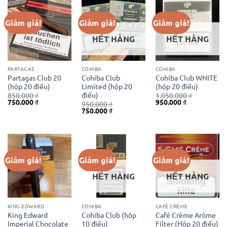
Giảm giá!
Giảm giá!
Giảm giá!
HẾT HÀNG
HẾT HÀNG
PARTAGAS
COHIBA
COHIBA
Partagas Club 20
Cohiba Club
Cohiba Club WHITE
(hộp 20 điếu)
Limited (hộp 20
(hộp 20 điếu)
điếu)
850.000
₫
1.050.000
₫
Giá
Giá
Giá
Giá
750.000
₫
950.000
₫
950.000
₫
gốc
hiện
gốc
hiện
Giá
Giá
750.000
₫
là:
tại
là:
tại
gốc
hiện
850.000 ₫.
là:
1.050.000 ₫.
là:
là:
tại
750.000 ₫.
950.000 ₫.
950.000 ₫.
là:
750.000 ₫.
Giảm giá!
Giảm giá!
Giảm giá!
HẾT HÀNG
HẾT HÀNG
KING EDWARD
COHIBA
CAFÉ CRÈME
King Edward
Cohiba Club (hộp
Café Crème Arôme
Imperial Chocolate
10 điếu)
Filter (Hộp 20 điếu)