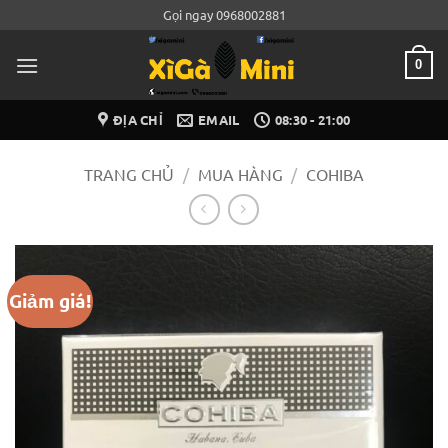
Bỏ
Gọi ngay 0968002881
qua
nội
0
dung
ĐỊA CHỈ
EMAIL
08:30 - 21:00
TRANG CHỦ
/
MUA HÀNG
/
COHIBA
Giảm giá!