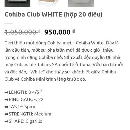
Cohiba Club WHITE (hộp 20 điếu)
Giá
Giá
950.000
1.050.000
₫
₫
gốc
hiện
Giới thiệu một dòng Cohiba mới – Cohiba White. Đây là
là:
tại
lần đầu tiên, một sự pha trộn mới đã được giới thiệu
1.050.000 ₫.
là:
trong định dạng Cohiba nhỏ. Sản xuất độc quyền tại nhà
950.000 ₫.
máy Cubana de Tabacs SA quốc tế ở Cuba. Với bao bì mới
và độc đáo, “White” cho thấy sự khác biệt giữa Cohiba
Club và Cohiba Mini trình làng trước đó.
➡️
LENGTH: 3 4/5 ”
➡️
RING GAUGE: 22
➡️
TASTE: Spicy
➡️
STRENGTH: Medium
➡️
SHAPE: Cigarillo