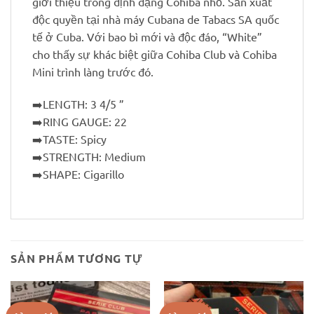
giới thiệu trong định dạng Cohiba nhỏ. Sản xuất
độc quyền tại nhà máy Cubana de Tabacs SA quốc
tế ở Cuba. Với bao bì mới và độc đáo, “White”
cho thấy sự khác biệt giữa Cohiba Club và Cohiba
Mini trình làng trước đó.
➡️
LENGTH: 3 4/5 ”
➡️
RING GAUGE: 22
➡️
TASTE: Spicy
➡️
STRENGTH: Medium
➡️
SHAPE: Cigarillo
SẢN PHẨM TƯƠNG TỰ