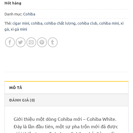
Hết hàng
Danh mục:
Cohiba
Thẻ:
cigar mini
,
cohiba
,
cohiba chất lượng
,
cohiba club
,
cohiba mini
,
xì
gà
,
xì gà mini
MÔ TẢ
ĐÁNH GIÁ (0)
Giới thiệu một dòng Cohiba mới – Cohiba White.
Đây là lần đầu tiên, một sự pha trộn mới đã được