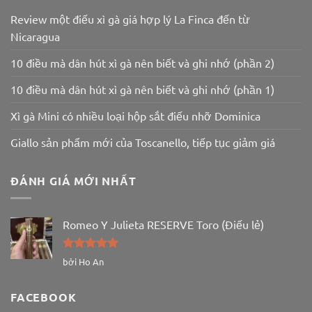
Review một điếu xì gà giá hợp lý La Finca đến từ
Nicaragua
10 điều mà dân hút xì gà nên biết và ghi nhớ (phần 2)
10 điều mà dân hút xì gà nên biết và ghi nhớ (phần 1)
Xì gà Mini có nhiều loại hộp sắt điếu nhỡ Dominica
Giallo sản phẩm mới của Toscanello, tiếp tục giảm giá
ĐÁNH GIÁ MỚI NHẤT
Romeo Y Julieta RESERVE Toro (Điếu lẻ)
Được xếp
bởi Ho An
hạng
5
5
sao
FACEBOOK