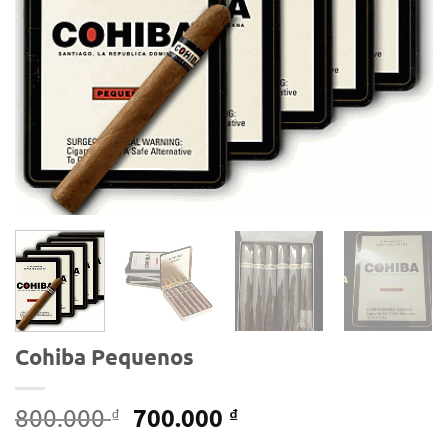
Cohiba Pequenos
Giá
Giá
700.000
800.000
₫
₫
gốc
hiện