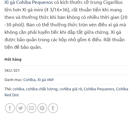
Xì gà Cohiba Pequenos
có kích thước cỡ trung Cigarillos
là:
tại
lớn hơn Xì gà mini (4 3/16×36), rất thuận tiện khi mang
800.000 ₫.
là:
theo và thưởng thức khi bạn không có nhiều thời gian (20
700.000 ₫.
-30 phút). Bạn có thể thưởng thức trọn vẹn điếu xì gà mà
không cần phải luyến tiếc khi dập tắt giữa chừng. Xì gà
được bảo quản trong các hộp nhỏ gồm 6 điếu. Rất thuận
tiện để bảo quản.
Hết hàng
SKU:
021
Danh mục:
Cohiba
,
Xì gà nhỡ
Thẻ:
cohiba
,
cohiba chất lượng
,
cohiba giá rẻ
,
Cohiba Pequenos
,
Cohiba
Red Dot