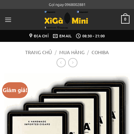
Bỏ
Gọi ngay 0968002881
qua
nội
0
dung
ĐỊA CHỈ
EMAIL
08:30 - 21:00
TRANG CHỦ
/
MUA HÀNG
/
COHIBA
Giảm giá!