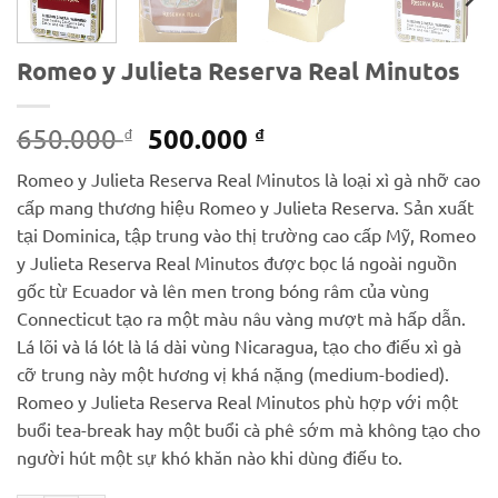
Romeo y Julieta Reserva Real Minutos
Giá
Giá
500.000
650.000
₫
₫
gốc
hiện
Romeo y Julieta Reserva Real Minutos là loại xì gà nhỡ cao
là:
tại
cấp mang thương hiệu Romeo y Julieta Reserva. Sản xuất
650.000 ₫.
là:
tại Dominica, tập trung vào thị trường cao cấp Mỹ, Romeo
500.000 ₫.
y Julieta Reserva Real Minutos được bọc lá ngoài nguồn
gốc từ Ecuador và lên men trong bóng râm của vùng
Connecticut tạo ra một màu nâu vàng mượt mà hấp dẫn.
Lá lõi và lá lót là lá dài vùng Nicaragua, tạo cho điếu xì gà
cỡ trung này một hương vị khá nặng (medium-bodied).
Romeo y Julieta Reserva Real Minutos phù hợp với một
buổi tea-break hay một buổi cà phê sớm mà không tạo cho
người hút một sự khó khăn nào khi dùng điếu to.