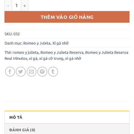
Romeo y Julieta Reserva Real Minutos số lượng
THÊM VÀO GIỎ HÀNG
SKU:
032
Danh mục:
Romeo y Juleta
,
Xì gà nhỡ
Thẻ:
romeo y julieta
,
Romeo y Julieta Reserva
,
Romeo y Julieta Reserva
Real Minutos
,
xì gà
,
xì gà cỡ trung
,
xì gà nhỡ
MÔ TẢ
ĐÁNH GIÁ (0)