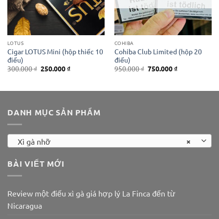
LOTUS
COHIBA
Cigar LOTUS Mini (hộp thiếc 10
Cohiba Club Limited (hộp 20
điếu)
điếu)
Giá
Giá
Giá
Giá
300.000
₫
250.000
₫
950.000
₫
750.000
₫
gốc
hiện
gốc
hiện
là:
tại
là:
tại
300.000 ₫.
là:
950.000 ₫.
là:
250.000 ₫.
750.000 ₫.
DANH MỤC SẢN PHẨM
×
Xì gà nhỡ
BÀI VIẾT MỚI
Review một điếu xì gà giá hợp lý La Finca đến từ
Nicaragua