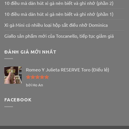
10 điều mà dân hút xì gà nên biết và ghi nhớ (phần 2)
10 điều mà dân hút xì gà nên biết và ghi nhớ (phần 1)
Xì gà Mini có nhiều loại hộp sắt điếu nhỡ Dominica
Giallo sản phẩm mới của Toscanello, tiếp tục giảm giá
ĐÁNH GIÁ MỚI NHẤT
Romeo Y Julieta RESERVE Toro (Điếu lẻ)
Được xếp
bởi Ho An
hạng
5
5
sao
FACEBOOK