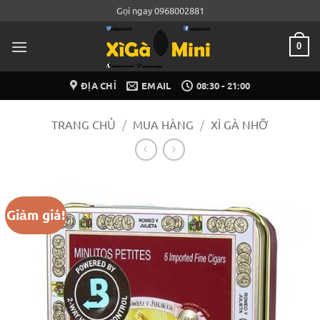
Bỏ
Gọi ngay 0968002881
qua
nội
0
dung
ĐỊA CHỈ
EMAIL
08:30 - 21:00
TRANG CHỦ
/
MUA HÀNG
/
XÌ GÀ NHỠ
Giảm giá!