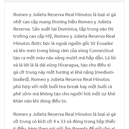
Romeo y Julieta Reserva Real Minutos là loại xì gà
nhỡ cao cấp mang thương hiệu Romeo y Julieta
Reserva. Sản xuất tại Dominica, tập trung vào thị
trường cao cấp Mỹ, Romeo y Julieta Reserva Real
Minutos được bọc lá ngoài nguồn gốc từ Ecuador
và lên men trong bóng râm của vùng Connecticut
tạo ra một màu nâu vàng mượt mà hấp dẫn. Lá lõi
và lá lót là lá dài vùng Nicaragua, tạo cho điếu xì
gà cỡ trung này một hương vị khá nặng (medium-
bodied). Romeo y Julieta Reserva Real Minutos
phù hợp với một buổi tea-break hay một buổi cà
phê sớm mà không tạo cho người hút một sự khó
khăn nào khi dùng điếu to.
Romeo y Julieta Reserva Real Minutos là loại xì gà
cỡ trung có kích cỡ 4 x 33 và đóng trong hộp thiếc
6 điếu, kèm theo gói giữ ẩm Boveda để giữ cho xì