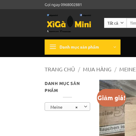
Bỏ
Gọi ngay 0968002881
qua
nội
Tìm
dung
kiếm:
Danh mục sản phẩm
TRANG CHỦ
/
MUA HÀNG
/
MEINE
DANH MỤC SẢN
PHẨM
Giảm giá!
Meine
×