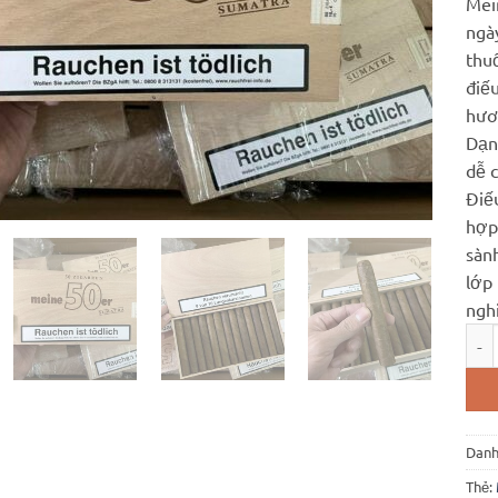
Mein
ngà
thuố
điếu
hươ
Dạng
dễ c
Điế
hợp
sàn
lớp 
ngh
Mein
Danh
Thẻ: