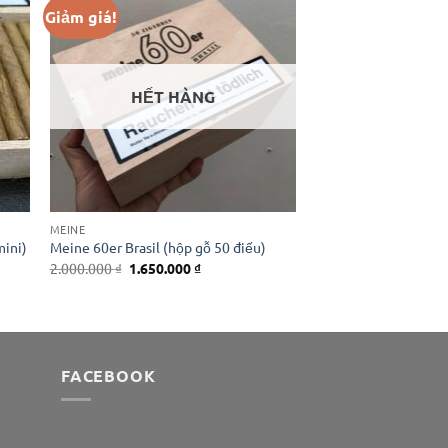
Giảm giá!
HẾT HÀNG
MEINE
mini)
Meine 60er Brasil (hộp gỗ 50 điếu)
Giá
Giá
2.000.000
₫
1.650.000
₫
gốc
hiện
là:
tại
2.000.000 ₫.
là:
1.650.000 ₫.
FACEBOOK