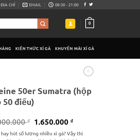
ĐỊA CHỈ
EMAIL
08:30 - 21:00
0
 HÀNG
KIẾN THỨC XÌ GÀ
KHUYẾN MÃI XÌ GÀ
ine 50er Sumatra (hộp
 50 điếu)
Giá
Giá
1.650.000
000.000
₫
₫
gốc
hiện
hay hút số lượng nhiều xì gà? Vậy thì
là:
tại