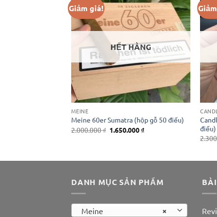
Giảm giá!
Giảm
HẾT HÀNG
MEINE
CAND
Candl
 (pack 10 điếu)
Meine 60er Sumatra (hộp gỗ 50 điếu)
điếu)
Giá
Giá
Giá
0
₫
2.000.000
₫
1.650.000
₫
hiện
gốc
hiện
2.30
tại
là:
tại
₫.
là:
2.000.000 ₫.
là:
380.000 ₫.
1.650.000 ₫.
DANH MỤC SẢN PHẨM
BÀI
×
Meine
Revi