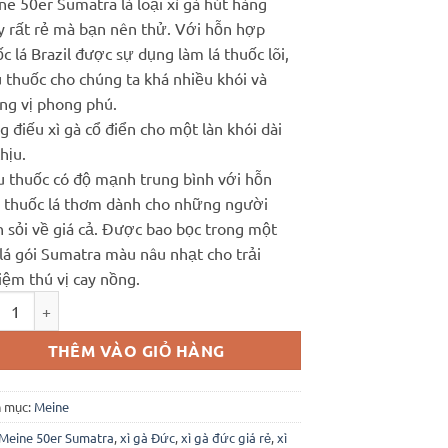
e 50er Sumatra là loại xì gà hút hàng
2.000.000 ₫.
là:
y rất rẻ mà bạn nên thử. Với hỗn hợp
1.650.000 ₫.
c lá Brazil được sự dụng làm lá thuốc lõi,
 thuốc cho chúng ta khá nhiều khói và
ng vị phong phú.
 điếu xì gà cổ điển cho một làn khói dài
hịu.
u thuốc có độ mạnh trung bình với hỗn
 thuốc lá thơm dành cho những người
h sỏi về giá cả. Được bao bọc trong một
lá gói Sumatra màu nâu nhạt cho trải
iệm thú vị cay nồng.
e 50er Sumatra (hộp gỗ 50 điếu) số lượng
THÊM VÀO GIỎ HÀNG
 mục:
Meine
Meine 50er Sumatra
,
xì gà Đức
,
xì gà đức giá rẻ
,
xì