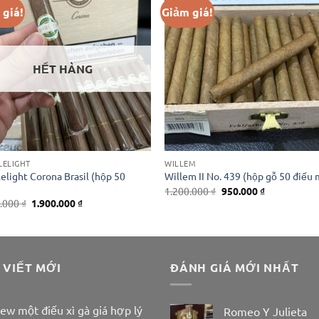
 giá!
Giảm giá!
HẾT HÀNG
LELIGHT
WILLEM
elight Corona Brasil (hộp 50
Willem II No. 439 (hộp gỗ 50 điếu 
Giá
Giá
1.200.000
₫
950.000
₫
gốc
hiện
Giá
Giá
0.000
₫
1.900.000
₫
là:
tại
gốc
hiện
1.200.000 ₫.
là:
là:
tại
950.000 ₫.
2.300.000 ₫.
là:
1.900.000 ₫.
 VIẾT MỚI
ĐÁNH GIÁ MỚI NHẤT
ew một điếu xì gà giá hợp lý
Romeo Y Julieta