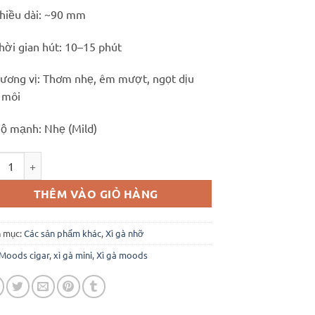
hiều dài: ~90 mm
hời gian hút: 10–15 phút
ương vị: Thơm nhẹ, êm mượt, ngọt dịu
 môi
ộ mạnh: Nhẹ (Mild)
s (Hộp 20 điếu) số lượng
THÊM VÀO GIỎ HÀNG
 mục:
Các sản phẩm khác
,
Xì gà nhỡ
Moods cigar
,
xì gà mini
,
Xì gà moods