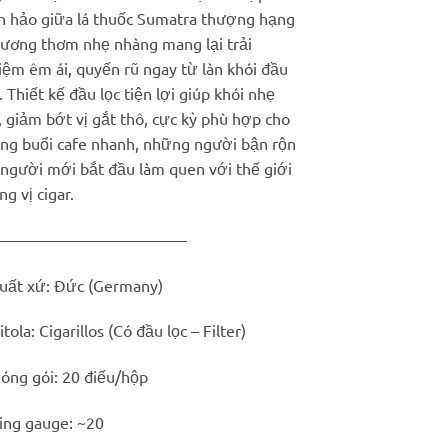
450.000 ₫.
n hảo giữa lá thuốc Sumatra thượng hạng
hương thơm nhẹ nhàng mang lại trải
iệm êm ái, quyến rũ ngay từ làn khói đầu
. Thiết kế đầu lọc tiện lợi giúp khói nhẹ
 giảm bớt vị gắt thô, cực kỳ phù hợp cho
ng buổi cafe nhanh, những người bận rộn
 người mới bắt đầu làm quen với thế giới
g vị cigar.
————————————–
uất xứ: Đức (Germany)
tola: Cigarillos (Có đầu lọc – Filter)
óng gói: 20 điếu/hộp
ing gauge: ~20