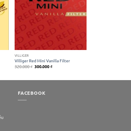
VILLIGER
Villiger Red Mini Vanilla Filter
Giá
Giá
320.000
₫
300.000
₫
gốc
hiện
là:
tại
320.000 ₫.
là:
300.000 ₫.
FACEBOOK
ếu