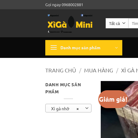
Bỏ
Gọi ngay 0968002881
qua
nội
Tìm
dung
kiếm:
Danh mục sản phẩm
TRANG CHỦ
/
MUA HÀNG
/
XÌ GÀ
DANH MỤC SẢN
PHẨM
Giảm giá!
Xì gà nhỡ
×