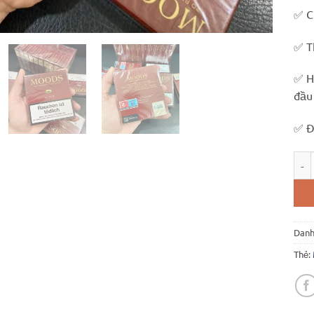
✅ C
✅ T
✅ H
đầu
✅ Đ
Mood
Danh
Thẻ: