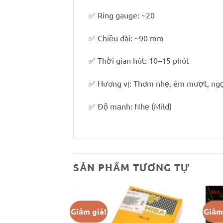
✅ Ring gauge: ~20
✅ Chiều dài: ~90 mm
✅ Thời gian hút: 10–15 phút
✅ Hương vị: Thơm nhẹ, êm mượt, ngọ
✅ Độ mạnh: Nhẹ (Mild)
SẢN PHẨM TƯƠNG TỰ
Giảm giá!
Giảm