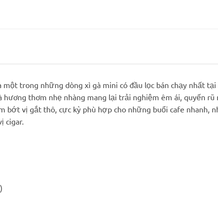
là một trong những dòng xì gà mini có đầu lọc bán chạy nhất tạ
 hương thơm nhẹ nhàng mang lại trải nghiệm êm ái, quyến rũ ng
giảm bớt vị gắt thô, cực kỳ phù hợp cho những buổi cafe nhanh,
 cigar.
)