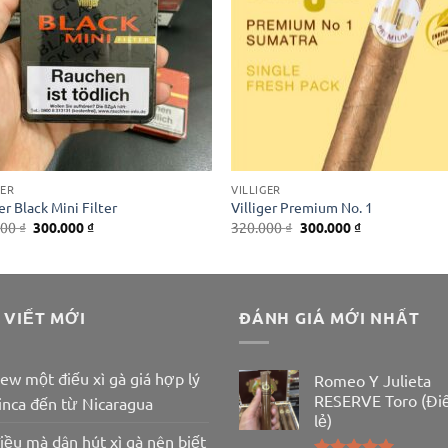
GER
VILLIGER
ger Black Mini Filter
Villiger Premium No. 1
Giá
Giá
Giá
Giá
000
₫
300.000
₫
320.000
₫
300.000
₫
gốc
hiện
gốc
hiện
là:
tại
là:
tại
350.000 ₫.
là:
320.000 ₫.
là:
300.000 ₫.
300.000 ₫.
 VIẾT MỚI
ĐÁNH GIÁ MỚI NHẤT
ew một điếu xì gà giá hợp lý
Romeo Y Julieta
RESERVE Toro (Đi
inca đến từ Nicaragua
lẻ)
iều mà dân hút xì gà nên biết