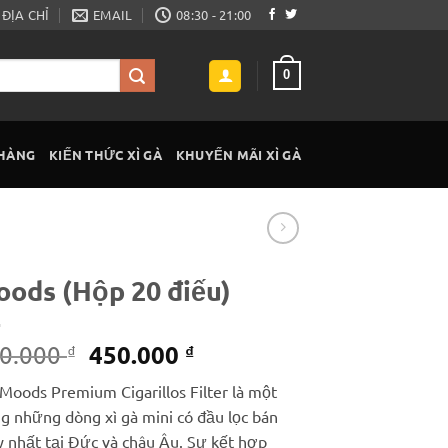
ĐỊA CHỈ
EMAIL
08:30 - 21:00
0
 HÀNG
KIẾN THỨC XÌ GÀ
KHUYẾN MÃI XÌ GÀ
ods (Hộp 20 điếu)
Giá
Giá
450.000
0.000
₫
₫
gốc
hiện
 Moods Premium Cigarillos Filter là một
là:
tại
ng những dòng xì gà mini có đầu lọc bán
550.000 ₫.
là:
y nhất tại Đức và châu Âu. Sự kết hợp