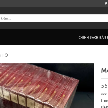
CHÍNH SÁCH BÁN
 NHỠ
Mo
55
***
tro
chạ