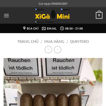
Bỏ
Gọi ngay 0968002881
qua
nội
0
dung
ĐỊA CHỈ
EMAIL
08:30 - 21:00
TRANG CHỦ
/
MUA HÀNG
/
QUINTERO