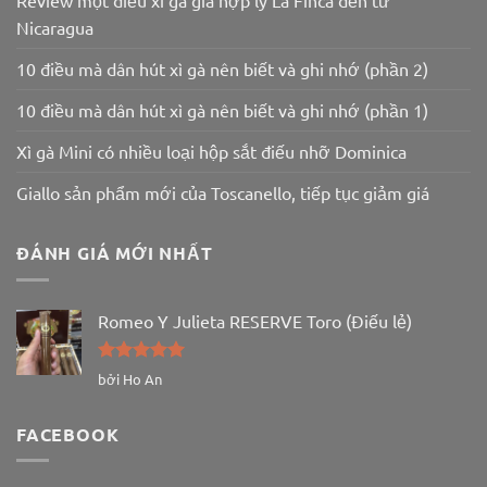
Review một điếu xì gà giá hợp lý La Finca đến từ
Nicaragua
10 điều mà dân hút xì gà nên biết và ghi nhớ (phần 2)
10 điều mà dân hút xì gà nên biết và ghi nhớ (phần 1)
Xì gà Mini có nhiều loại hộp sắt điếu nhỡ Dominica
Giallo sản phẩm mới của Toscanello, tiếp tục giảm giá
ĐÁNH GIÁ MỚI NHẤT
Romeo Y Julieta RESERVE Toro (Điếu lẻ)
Được xếp
bởi Ho An
hạng
5
5
sao
FACEBOOK