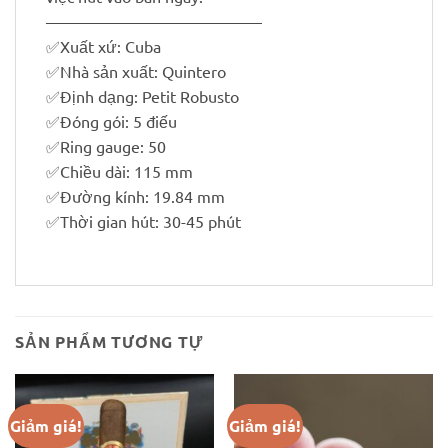
—————————————–
✅
Xuất xứ: Cuba
✅
Nhà sản xuất: Quintero
✅
Định dạng: Petit Robusto
✅
Đóng gói: 5 điếu
✅
Ring gauge: 50
✅
Chiều dài: 115 mm
✅
Đường kính: 19.84 mm
✅
Thời gian hút: 30-45 phút
SẢN PHẨM TƯƠNG TỰ
Giảm giá!
Giảm giá!