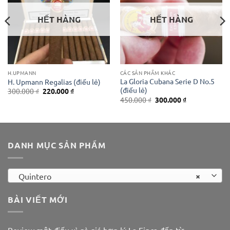
HẾT HÀNG
HẾT HÀNG
H.UPMANN
CÁC SẢN PHẨM KHÁC
La Gloria Cubana Serie D No.5
H. Upmann Regalias (điếu lẻ)
(điếu lẻ)
Giá
Giá
300.000
₫
220.000
₫
gốc
hiện
Giá
Giá
450.000
₫
300.000
₫
là:
tại
gốc
hiện
300.000 ₫.
là:
là:
tại
220.000 ₫.
450.000 ₫.
là:
0 ₫.
300.000 ₫.
DANH MỤC SẢN PHẨM
×
Quintero
BÀI VIẾT MỚI