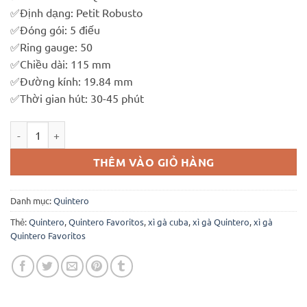
✅
Định dạng: Petit Robusto
✅
Đóng gói: 5 điếu
✅
Ring gauge: 50
✅
Chiều dài: 115 mm
✅
Đường kính: 19.84 mm
✅
Thời gian hút: 30-45 phút
Quintero Favoritos (hộp 5 điếu) số lượng
THÊM VÀO GIỎ HÀNG
Danh mục:
Quintero
Thẻ:
Quintero
,
Quintero Favoritos
,
xì gà cuba
,
xì gà Quintero
,
xì gà
Quintero Favoritos