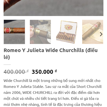
Romeo Y Julieta Wide Churchills (điếu
lẻ)
Giá
Giá
350.000
400.000
₫
₫
gốc
hiện
Wide Churchill là một trong những bổ sung mới nhất cho
là:
tại
Romeo Y Julieta Stable. Sau sự ra mắt của Short Churchill
400.000 ₫.
là:
năm 2006, WIDE CHURCHILL ra đời với đặc điểm dài hơn
350.000 ₫.
một chút và nhiều chi tiết trang trí hơn. Điếu xì gà tỏa ra
mùi thơm nhẹ nhàng, tinh tế là đặc trưng của thương hiệu