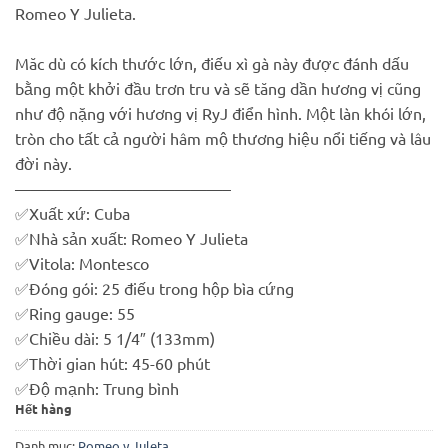
Romeo Y Julieta.
Măc dù có kích thước lớn, điếu xì gà này được đánh dấu
bằng một khởi đầu trơn tru và sẽ tăng dần hương vị cũng
như độ nặng với hương vị RyJ điển hình. Một làn khói lớn,
tròn cho tất cả người hâm mộ thương hiệu nổi tiếng và lâu
đời này.
—————————————–
✅
Xuất xứ: Cuba
✅
Nhà sản xuất: Romeo Y Julieta
✅
Vitola: Montesco
✅
Đóng gói: 25 điếu trong hộp bìa cứng
✅
Ring gauge: 55
✅
Chiều dài: 5 1/4″ (133mm)
✅
Thời gian hút: 45-60 phút
✅
Độ mạnh: Trung bình
Hết hàng
Danh mục:
Romeo y Juleta