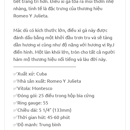
tiết trang trí hơn. Điếu xì gà tỏa ra mùi thơm nhẹ
nhàng, tinh tế là đặc trưng của thương hiệu
Romeo Y Julieta.
Măc dù có kích thước lớn, điếu xì gà này được
đánh dấu bằng một khởi đầu trơn tru và sẽ tăng
dần hương vị cũng như độ nặng với hương vị RyJ
điển hình. Một làn khói lớn, tròn cho tất cả người
hâm mộ thương hiệu nổi tiếng và lâu đời này.
—————————————–
✅
Xuất xứ: Cuba
✅
Nhà sản xuất: Romeo Y Julieta
✅
Vitola: Montesco
✅
Đóng gói: 25 điếu trong hộp bìa cứng
✅
Ring gauge: 55
✅
Chiều dài: 5 1/4″ (133mm)
✅
Thời gian hút: 45-60 phút
✅
Độ mạnh: Trung bình