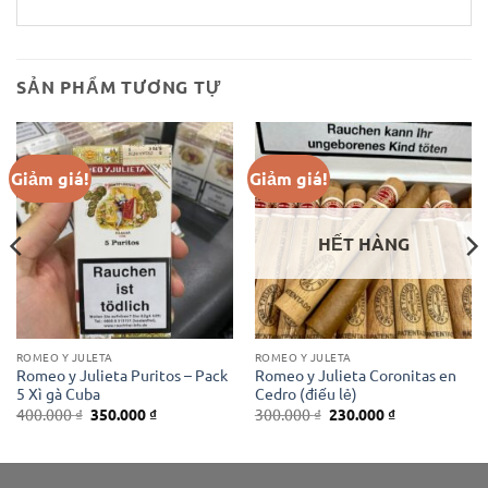
SẢN PHẨM TƯƠNG TỰ
Giảm giá!
Giảm giá!
HẾT HÀNG
ROMEO Y JULETA
ROMEO Y JULETA
Romeo y Julieta Puritos – Pack
Romeo y Julieta Coronitas en
5 Xì gà Cuba
Cedro (điếu lẻ)
Giá
Giá
Giá
Giá
400.000
₫
350.000
₫
300.000
₫
230.000
₫
gốc
hiện
gốc
hiện
là:
tại
là:
tại
400.000 ₫.
là:
300.000 ₫.
là:
350.000 ₫.
230.000 ₫.