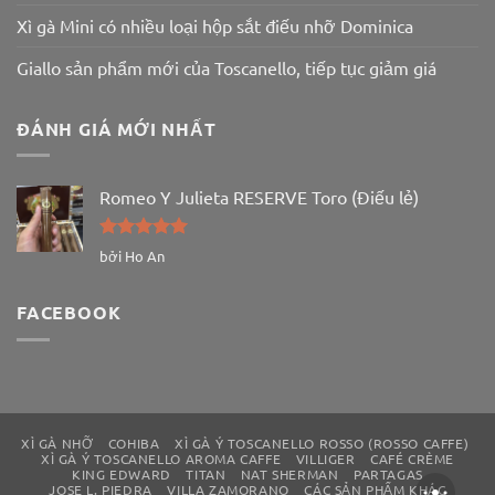
Xì gà Mini có nhiều loại hộp sắt điếu nhỡ Dominica
Giallo sản phẩm mới của Toscanello, tiếp tục giảm giá
ĐÁNH GIÁ MỚI NHẤT
Romeo Y Julieta RESERVE Toro (Điếu lẻ)
Được xếp
bởi Ho An
hạng
5
5
sao
FACEBOOK
XÌ GÀ NHỠ
COHIBA
XÌ GÀ Ý TOSCANELLO ROSSO (ROSSO CAFFE)
XÌ GÀ Ý TOSCANELLO AROMA CAFFE
VILLIGER
CAFÉ CRÈME
KING EDWARD
TITAN
NAT SHERMAN
PARTAGAS
JOSE L. PIEDRA
VILLA ZAMORANO
CÁC SẢN PHẨM KHÁC