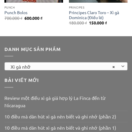
PUNCH
PRINCIPES
Principes Claro Toro – Xì gà
Punch Bolos
Dominica (Điếu lẻ)
Giá
Giá
700.000
₫
600.000
₫
gốc
hiện
Giá
Giá
180.000
₫
150.000
₫
là:
tại
gốc
hiện
700.000 ₫.
là:
là:
tại
600.000 ₫.
180.000 ₫.
là:
150.000 ₫.
DANH MỤC SẢN PHẨM
×
Xì gà nhỡ
BÀI VIẾT MỚI
Review một điếu xì gà giá hợp lý La Finca đến từ
Nicaragua
10 điều mà dân hút xì gà nên biết và ghi nhớ (phần 2)
10 điều mà dân hút xì gà nên biết và ghi nhớ (phần 1)