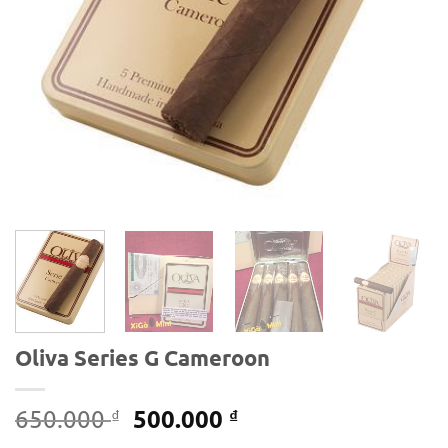
Oliva Series G Cameroon
Giá
Giá
500.000
650.000
₫
₫
gốc
hiện