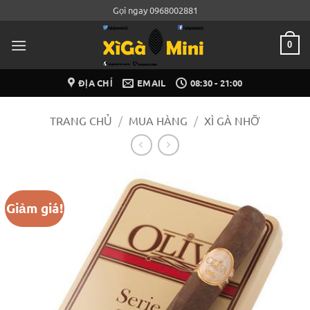
Bỏ
Gọi ngay 0968002881
qua
nội
0
dung
ĐỊA CHỈ
EMAIL
08:30 - 21:00
TRANG CHỦ
/
MUA HÀNG
/
XÌ GÀ NHỠ
Giảm giá!