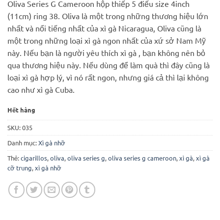
Oliva Series G Cameroon hộp thiếp 5 điếu size 4inch
là:
tại
(11cm) ring 38. Oliva là một trong những thương hiệu lớn
650.000 ₫.
là:
nhất và nổi tiếng nhất của xì gà Nicaragua, Oliva cũng là
500.000 ₫.
một trong những loại xì gà ngon nhất của xứ sở Nam Mỹ
này. Nếu bạn là người yêu thích xì gà , bạn không nên bỏ
qua thương hiệu này. Nếu dùng để làm quà thì đây cũng là
loại xì gà hợp lý, vì nó rất ngon, nhưng giá cả thì lại không
cao như xì gà Cuba.
Hết hàng
SKU:
035
Danh mục:
Xì gà nhỡ
Thẻ:
cigarillos
,
oliva
,
oliva series g
,
oliva series g cameroon
,
xì gà
,
xì gà
cỡ trung
,
xì gà nhỡ