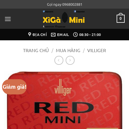
Bỏ
Gọi ngay 0968002881
qua
nội
0
dung
ĐỊA CHỈ
EMAIL
08:30 - 21:00
TRANG CHỦ
/
MUA HÀNG
/
VILLIGER
Giảm giá!