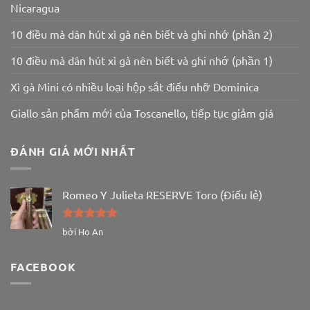
Nicaragua
10 điều mà dân hút xì gà nên biết và ghi nhớ (phần 2)
10 điều mà dân hút xì gà nên biết và ghi nhớ (phần 1)
Xì gà Mini có nhiều loại hộp sắt điếu nhỡ Dominica
Giallo sản phẩm mới của Toscanello, tiếp tục giảm giá
ĐÁNH GIÁ MỚI NHẤT
Romeo Y Julieta RESERVE Toro (Điếu lẻ)
Được xếp
bởi Ho An
hạng
5
5
sao
FACEBOOK