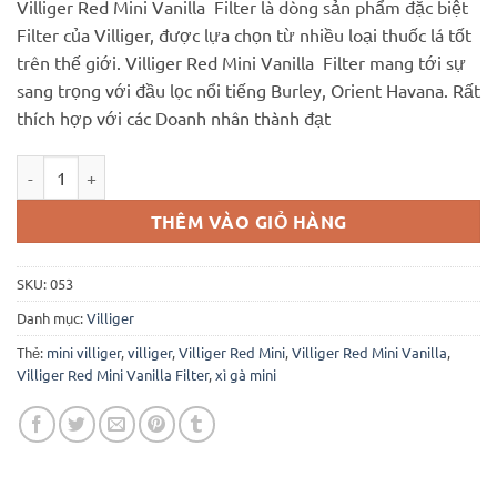
Villiger Red Mini Vanilla Filter là dòng sản phẩm đặc biệt
là:
tại
Filter của Villiger, được lựa chọn từ nhiều loại thuốc lá tốt
320.000 ₫.
là:
trên thế giới. Villiger Red Mini Vanilla Filter mang tới sự
300.000 ₫.
sang trọng với đầu lọc nổi tiếng Burley, Orient Havana. Rất
thích hợp với các Doanh nhân thành đạt
Villiger Red Mini Vanilla Filter số lượng
THÊM VÀO GIỎ HÀNG
SKU:
053
Danh mục:
Villiger
Thẻ:
mini villiger
,
villiger
,
Villiger Red Mini
,
Villiger Red Mini Vanilla
,
Villiger Red Mini Vanilla Filter
,
xì gà mini