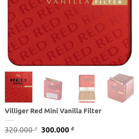
Villiger Red Mini Vanilla Filter
Giá
Giá
300.000
320.000
₫
₫
gốc
hiện