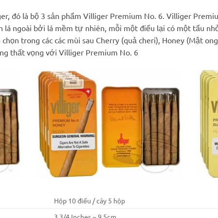
ger, đó là bộ 3 sản phẩm Villiger Premium No. 6. Villiger Premi
uốn lá ngoài bởi lá mềm tự nhiên, mỗi một điếu lại có một tẩu n
a chọn trong các các mùi sau Cherry (quả cheri), Honey (Mật on
ng thất vọng với Villiger Premium No. 6
Hộp 10 điếu / cây 5 hộp
3 3/4 Inches ~ 9.5cm