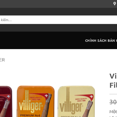
CHÍNH SÁCH BÁN
ER
Vi
Fi
30
Một 