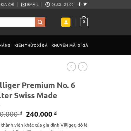
ĐỊA CHỈ
EMAIL
08:30 - 21:00
0
 HÀNG
KIẾN THỨC XÌ GÀ
KHUYẾN MÃI XÌ GÀ
lliger Premium No. 6
lter Swiss Made
Giá
Giá
240.000
0.000
₫
₫
gốc
hiện
thành viên khác của gia đình Villiger, đó là
là:
tại