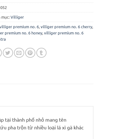
:
052
 mục:
Villiger
villiger premium no. 6
,
villiger premium no. 6 cherry
,
iger premium no. 6 honey
,
villiger premium no. 6
tra
lập tại thành phố nhỏ mang tên
ứu pha trộn từ nhiều loại lá xì gà khác