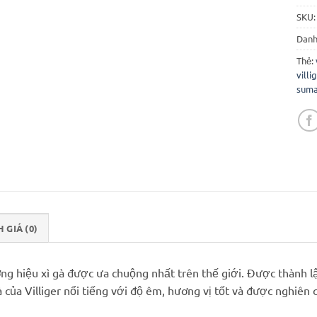
SKU
Danh
Thẻ:
vill
suma
 GIÁ (0)
hương hiệu xì gà được ưa chuộng nhất trên thế giới. Được thành 
 của Villiger nổi tiếng với độ êm, hương vị tốt và được nghiên c