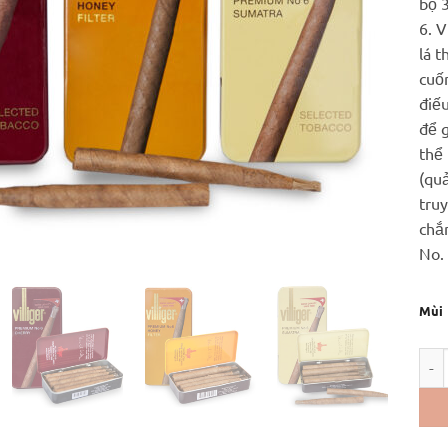
bộ 
6. V
lá t
cuố
điế
để g
thể 
(quả
tru
chắ
No.
Mùi
Vill