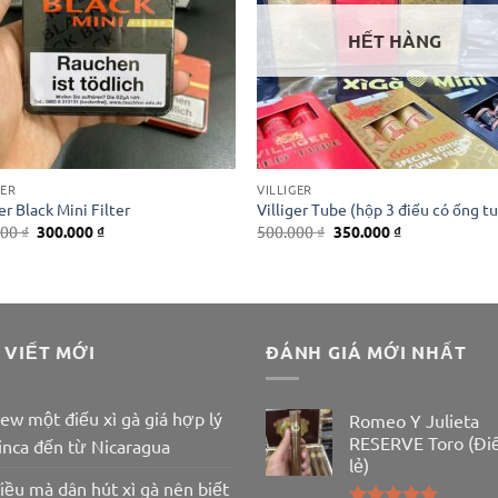
HẾT HÀNG
GER
VILLIGER
ger Black Mini Filter
Villiger Tube (hộp 3 điếu có ống t
Giá
Giá
Giá
Giá
000
₫
300.000
₫
500.000
₫
350.000
₫
gốc
hiện
gốc
hiện
là:
tại
là:
tại
350.000 ₫.
là:
500.000 ₫.
là:
300.000 ₫.
350.000 ₫.
 VIẾT MỚI
ĐÁNH GIÁ MỚI NHẤT
ew một điếu xì gà giá hợp lý
Romeo Y Julieta
RESERVE Toro (Đi
inca đến từ Nicaragua
lẻ)
iều mà dân hút xì gà nên biết