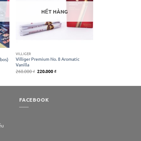
HẾT HÀNG
VILLIGER
Villiger Premium No. 8 Aromatic
ubos)
Vanilla
Giá
Giá
260.000
₫
220.000
₫
gốc
hiện
là:
tại
260.000 ₫.
là:
220.000 ₫.
FACEBOOK
ếu