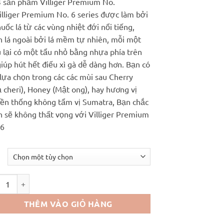
3 sản phẩm Villiger Premium No.
300.000 ₫.
là:
illiger Premium No. 6 series được làm bởi
240.000 ₫.
huốc lá từ các vùng nhiệt đới nổi tiếng,
n lá ngoài bởi lá mềm tự nhiên, mỗi một
u lại có một tẩu nhỏ bằng nhựa phía trên
iúp hút hết điếu xì gà dễ dàng hơn. Bạn có
lựa chọn trong các các mùi sau Cherry
 cheri), Honey (Mật ong), hay hương vị
yền thống không tẩm vị Sumatra, Bạn chắc
n sẽ không thất vọng với Villiger Premium
 6
iger Premium No. 6 Filter Swiss Made số lượng
THÊM VÀO GIỎ HÀNG