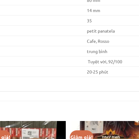
14 mm
35
petit panatela
Cafe, Rosso
trung bình
Tuyệt vời, 92/100
20-25 phút
 giá!
Giảm giá!