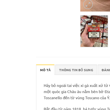
MÔ TẢ
THÔNG TIN BỔ SUNG
ĐÁNH
Hãy bỏ ngoài tai việc xì gà xuất xứ t
một quôc gia Châu âu nằm bên bờ Địa T
Toscanello đến từ vùng Toscano của Ý
Bắt đầu từ năm 1818, bá tước vùng Tus