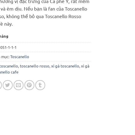
 hương vị đặc trưng của Cà phê Ý, rất mềm
260.000 ₫.
là:
và êm dịu. Nếu bạn là fan của Toscanello
230.000 ₫.
so, không thể bỏ qua Toscanello Rosso
è này.
hàng
:
051-1-1-1
 mục:
Toscanello
toscanello
,
toscanello rosso
,
xì gà toscanello
,
xì gà
anello cafe