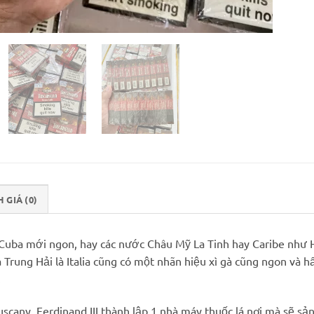
 GIÁ (0)
ừ Cuba mới ngon, hay các nước Châu Mỹ La Tinh hay Caribe như 
rung Hải là Italia cũng có một nhãn hiệu xì gà cũng ngon và h
.
cany, Ferdinand III thành lập 1 nhà máy thuốc lá nơi mà sẽ sả