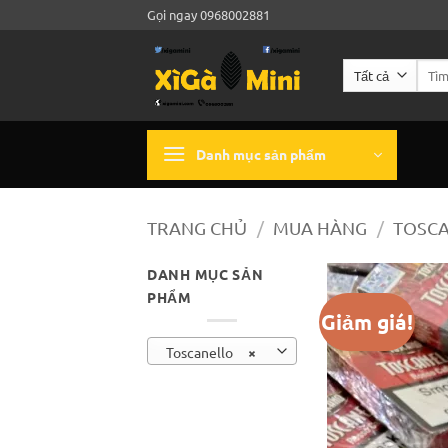
Bỏ
Gọi ngay 0968002881
qua
nội
Tìm
dung
kiếm:
Danh mục sản phẩm
TRANG CHỦ
/
MUA HÀNG
/
TOSC
DANH MỤC SẢN
PHẨM
Giảm giá!
Toscanello
×