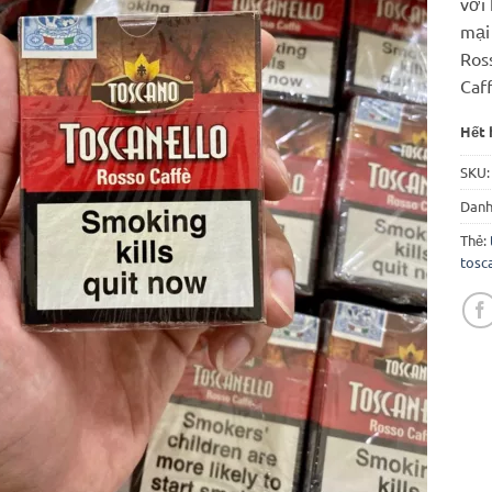
với
mại 
Ros
Caff
Hết 
SKU
Danh
Thẻ:
tosc