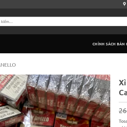
CHÍNH SÁCH BÁN
ANELLO
Xì
Ca
26
Tosc