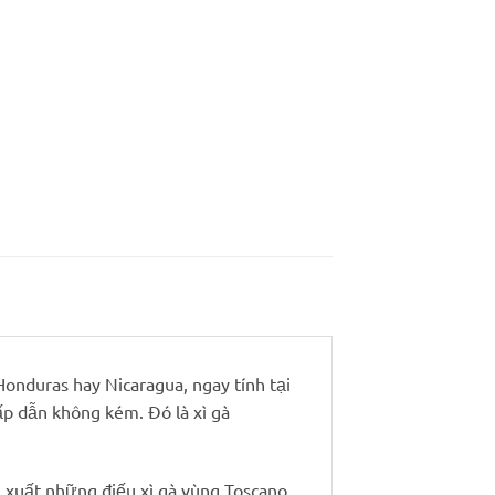
Honduras hay Nicaragua, ngay tính tại
ấp dẫn không kém. Đó là xì gà
n xuất những điếu xì gà vùng Toscano.