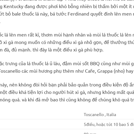
vùng Kentucky đang được phơi khô bỗng nhiên bị thấm bởi một ít
vứt bỏ bale thuốc lá này, bá tước Ferdinand quyết đinh lên men
.
huốc lá lên men rất kĩ, thơm mùi hạnh nhân và mùi lá thuốc lá l
đồ xì gà mong muốn có những điếu xì gà nhỏ gọn, để thưởng thứ
 đà, đủ mạnh. thì đây là một điếu xì gà phù hợp.
đặc trưng của lá thuốc lá ủ lâu, đậm mùi sốt BBQ cũng như mùi 
oscanello các mùi hương phụ thêm như Cafe, Grappa (nho) hay
 máy, nên không đòi hỏi bạn phải bảo quản trong điều kiện đ
 một điều khá tiện lợi cho người hút xì gà, nhưng không mất quá
nóng quá. và khi đã mở bao thì cũng không để chúng khô quá tr
Toscanello , Italia
5điếu, hoặc tút 10 bao 5 đ
80 mm