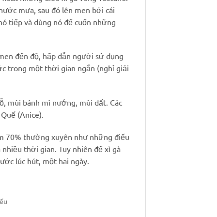
 nước mưa, sau đó lên men bởi cái
 nó tiếp và dùng nó để cuốn những
ên men đến độ, hấp dẫn người sử dụng
c trong một thời gian ngắn (nghỉ giải
gỗ, mùi bánh mì nướng, mùi đất. Các
 Quế (Anice).
ộ ẩm 70% thường xuyên như những điếu
 nhiều thời gian. Tuy nhiên để xì gà
ước lúc hút, một hai ngày.
iếu