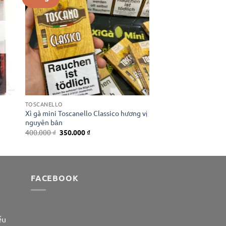
TOSCANELLO
Xì gà mini Toscanello Classico hương vị
nguyên bản
Giá
Giá
400.000
₫
350.000
₫
gốc
hiện
là:
tại
400.000 ₫.
là:
350.000 ₫.
FACEBOOK
ếu