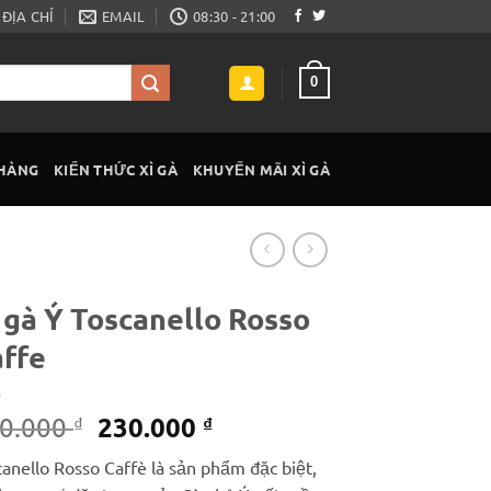
ĐỊA CHỈ
EMAIL
08:30 - 21:00
0
 HÀNG
KIẾN THỨC XÌ GÀ
KHUYẾN MÃI XÌ GÀ
 gà Ý Toscanello Rosso
ffe
Giá
Giá
230.000
0.000
₫
₫
gốc
hiện
anello Rosso Caffè là sản phẩm đặc biệt,
là:
tại