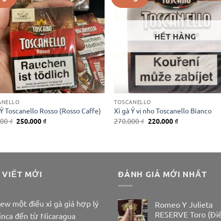
HẾT HÀNG
ANELLO
TOSCANELLO
 Ý Toscanello Rosso (Rosso Caffe)
Xì gà Ý vị nho Toscanello Bianco
Giá
Giá
Giá
Giá
000
₫
250.000
₫
270.000
₫
220.000
₫
gốc
hiện
gốc
hiện
là:
tại
là:
tại
300.000 ₫.
là:
270.000 ₫.
là:
250.000 ₫.
220.000 ₫.
 VIẾT MỚI
ĐÁNH GIÁ MỚI NHẤT
ew một điếu xì gà giá hợp lý
Romeo Y Julieta
RESERVE Toro (Đi
inca đến từ Nicaragua