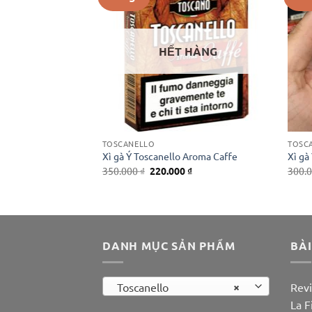
 HÀNG
HẾT HÀNG
TOSCANELLO
TOSC
Riserva
Xì gà Ý Toscanello Aroma Caffe
Xì gà
Giá
Giá
Giá
0
₫
350.000
₫
220.000
₫
300.
hiện
gốc
hiện
tại
là:
tại
₫.
là:
350.000 ₫.
là:
220.000 ₫.
220.000 ₫.
DANH MỤC SẢN PHẨM
BÀI
×
Toscanello
Revi
La F