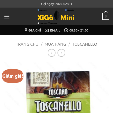
Bỏ
Gọi ngay 0968002881
qua
nội
0
dung
ĐỊA CHỈ
EMAIL
08:30 - 21:00
TRANG CHỦ
/
MUA HÀNG
/
TOSCANELLO
Giảm giá!