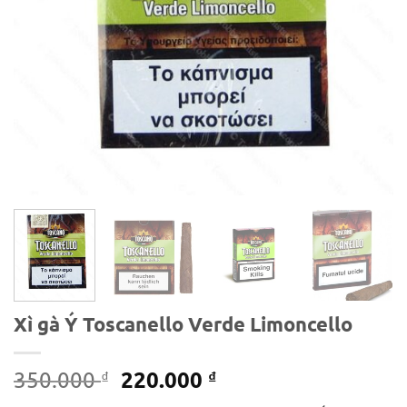
Xì gà Ý Toscanello Verde Limoncello
Giá
Giá
220.000
350.000
₫
₫
gốc
hiện