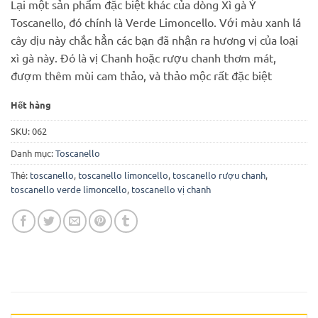
Lại một sản phẩm đặc biệt khác của dòng Xì gà Ý
là:
tại
Toscanello, đó chính là Verde Limoncello. Với màu xanh lá
350.000 ₫.
là:
cây dịu này chắc hẳn các bạn đã nhận ra hương vị của loại
220.000 ₫.
xì gà này. Đó là vị Chanh hoặc rượu chanh thơm mát,
đượm thêm mùi cam thảo, và thảo mộc rất đặc biệt
Hết hàng
SKU:
062
Danh mục:
Toscanello
Thẻ:
toscanello
,
toscanello limoncello
,
toscanello rượu chanh
,
toscanello verde limoncello
,
toscanello vị chanh