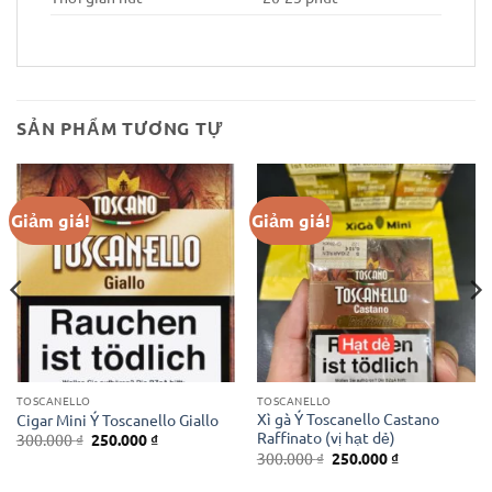
SẢN PHẨM TƯƠNG TỰ
Giảm giá!
Giảm giá!
TOSCANELLO
TOSCANELLO
Xì gà Ý Toscanello Castano
Cigar Mini Ý Toscanello Giallo
Raffinato (vị hạt dẻ)
Giá
Giá
300.000
₫
250.000
₫
gốc
hiện
Giá
Giá
300.000
₫
250.000
₫
là:
tại
gốc
hiện
300.000 ₫.
là:
là:
tại