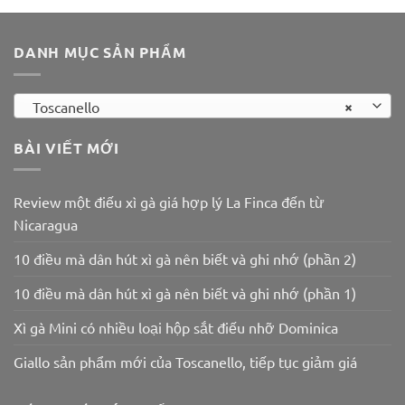
250.000 ₫.
300.000 ₫.
là:
250.000 ₫.
DANH MỤC SẢN PHẨM
×
Toscanello
BÀI VIẾT MỚI
Review một điếu xì gà giá hợp lý La Finca đến từ
Nicaragua
10 điều mà dân hút xì gà nên biết và ghi nhớ (phần 2)
10 điều mà dân hút xì gà nên biết và ghi nhớ (phần 1)
Xì gà Mini có nhiều loại hộp sắt điếu nhỡ Dominica
Giallo sản phẩm mới của Toscanello, tiếp tục giảm giá