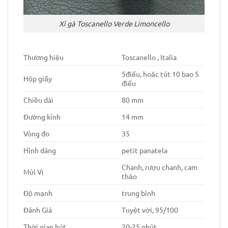
Xì gà Toscanello Verde Limoncello
Thương hiệu
Toscanello , Italia
5điếu, hoặc tút 10 bao 5
Hộp giấy
điếu
Chiều dài
80 mm
Đường kính
14 mm
Vòng đo
35
Hình dáng
petit panatela
Chanh, rượu chanh, cam
Mùi Vị
thảo
Độ mạnh
trung bình
Đánh Giá
Tuyệt vời, 95/100
Thời gian hút
20-25 phút