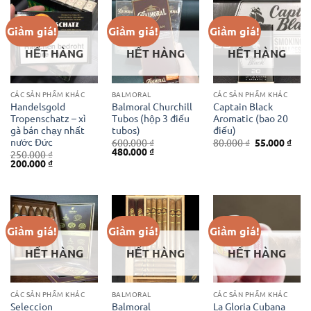
Giảm giá!
Giảm giá!
Giảm giá!
HẾT HÀNG
HẾT HÀNG
HẾT HÀNG
CÁC SẢN PHẨM KHÁC
BALMORAL
CÁC SẢN PHẨM KHÁC
Handelsgold
Balmoral Churchill
Captain Black
Tropenschatz – xì
Tubos (hộp 3 điếu
Aromatic (bao 20
gà bán chạy nhất
tubos)
điếu)
nước Đức
Giá
Giá
600.000
₫
80.000
₫
55.000
₫
Giá
Giá
gốc
hiện
480.000
₫
250.000
₫
gốc
hiện
là:
tại
Giá
Giá
200.000
₫
là:
tại
80.000 ₫.
là:
gốc
hiện
600.000 ₫.
là:
55.0
là:
tại
480.000 ₫.
250.000 ₫.
là:
200.000 ₫.
Giảm giá!
Giảm giá!
Giảm giá!
HẾT HÀNG
HẾT HÀNG
HẾT HÀNG
CÁC SẢN PHẨM KHÁC
BALMORAL
CÁC SẢN PHẨM KHÁC
Seleccion
Balmoral
La Gloria Cubana