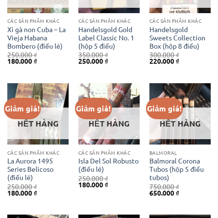
CÁC SẢN PHẨM KHÁC
CÁC SẢN PHẨM KHÁC
CÁC SẢN PHẨM KHÁC
Xì gà non Cuba – La
Handelsgold Gold
Handelsgold
Vieja Habana
Label Classic No. 1
Sweets Collection
Bombero (điếu lẻ)
(hộp 5 điếu)
Box (hộp 8 điếu)
250.000
₫
350.000
₫
300.000
₫
Giá
Giá
Giá
Giá
Giá
Giá
180.000
₫
250.000
₫
220.000
₫
gốc
hiện
gốc
hiện
gốc
hiện
là:
tại
là:
tại
là:
tại
250.000 ₫.
là:
350.000 ₫.
là:
300.000 ₫.
là:
180.000 ₫.
250.000 ₫.
220.000 ₫.
Giảm giá!
Giảm giá!
Giảm giá!
HẾT HÀNG
HẾT HÀNG
HẾT HÀNG
CÁC SẢN PHẨM KHÁC
CÁC SẢN PHẨM KHÁC
BALMORAL
La Aurora 1495
Isla Del Sol Robusto
Balmoral Corona
Series Belicoso
(điếu lẻ)
Tubos (hộp 5 điếu
(điếu lẻ)
tubos)
250.000
₫
Giá
Giá
180.000
₫
250.000
₫
750.000
₫
gốc
hiện
Giá
Giá
Giá
Giá
180.000
₫
650.000
₫
là:
tại
gốc
hiện
gốc
hiện
250.000 ₫.
là:
là:
tại
là:
tại
180.000 ₫.
250.000 ₫.
là:
750.000 ₫.
là:
180.000 ₫.
650.000 ₫.