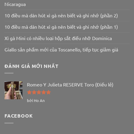
Nicaragua
10 điều mà dân hút xì gà nên biết và ghi nhớ (phần 2)
10 điều mà dân hút xì gà nên biết và ghi nhớ (phần 1)
Xì gà Mini có nhiều loại hộp sắt điếu nhỡ Dominica
Giallo sản phẩm mới của Toscanello, tiếp tục giảm giá
ĐÁNH GIÁ MỚI NHẤT
Romeo Y Julieta RESERVE Toro (Điếu lẻ)
Được xếp
bởi Ho An
hạng
5
5
sao
FACEBOOK