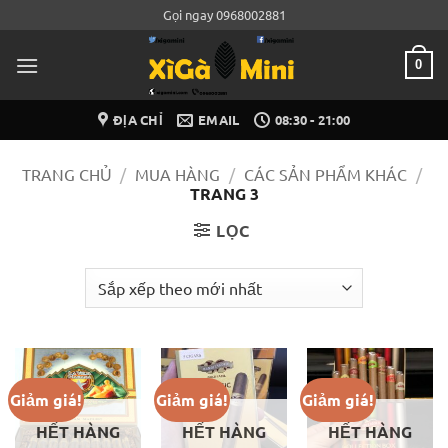
Bỏ
Gọi ngay 0968002881
qua
nội
0
dung
ĐỊA CHỈ
EMAIL
08:30 - 21:00
TRANG CHỦ
/
MUA HÀNG
/
CÁC SẢN PHẨM KHÁC
/
TRANG 3
LỌC
Giảm giá!
Giảm giá!
Giảm giá!
HẾT HÀNG
HẾT HÀNG
HẾT HÀNG