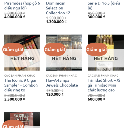
Piramides (hộp gỗ 6
Dominican
Serie D No.5 (điếu
điếu ngư lôi)
Selection
lẻ)
Collection 12
5.000.000
₫
450.000
₫
Giá
Giá
Giá
Giá
4.000.000
₫
300.000
₫
1.500.000
₫
gốc
hiện
gốc
hiện
Giá
Giá
1.300.000
₫
là:
tại
là:
tại
gốc
hiện
5.000.000 ₫.
là:
450.000 ₫.
là:
là:
tại
4.000.000 ₫.
300.000 ₫.
1.500.000 ₫.
là:
1.300.000 ₫.
Giảm giá!
Giảm giá!
Giảm giá!
HẾT HÀNG
HẾT HÀNG
HẾT HÀNG
CÁC SẢN PHẨM KHÁC
CÁC SẢN PHẨM KHÁC
CÁC SẢN PHẨM KHÁC
The Iconic 9 Cigar
Hav-A-Tampa
Trinidad Short – Xì
Sampler – Combo 9
Jewels Chocolate
gà Trinidad Mini
điếu ring to
chất lượng cao
150.000
₫
Giá
Giá
120.000
₫
2.800.000
₫
700.000
₫
gốc
hiện
Giá
Giá
Giá
Giá
2.500.000
₫
600.000
₫
là:
tại
gốc
hiện
gốc
hiện
150.000 ₫.
là:
là:
tại
là:
tại
120.000 ₫.
2.800.000 ₫.
là:
700.000 ₫.
là:
2.500.000 ₫.
600.000 ₫.
Giảm giá!