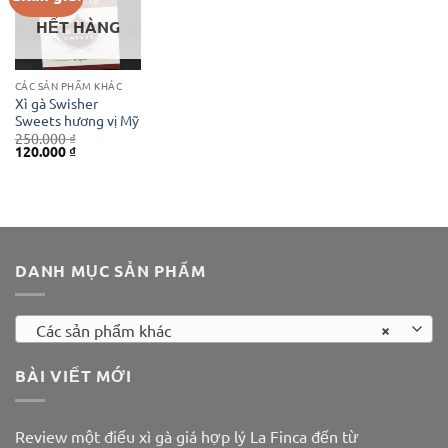
HẾT HÀNG
CÁC SẢN PHẨM KHÁC
Xì gà Swisher
Sweets hương vị Mỹ
250.000
₫
Giá
Giá
120.000
₫
gốc
hiện
là:
tại
250.000 ₫.
là:
120.000 ₫.
DANH MỤC SẢN PHẨM
×
Các sản phẩm khác
BÀI VIẾT MỚI
Review một điếu xì gà giá hợp lý La Finca đến từ