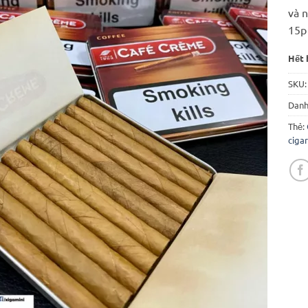
và n
15p
Hết 
SKU
Danh
Thẻ:
cigar