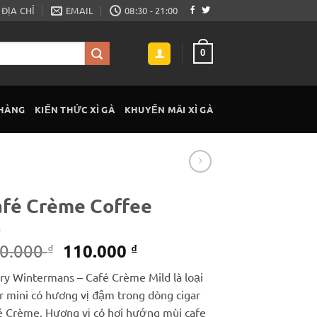
ĐỊA CHỈ
EMAIL
08:30 - 21:00
0
 HÀNG
KIẾN THỨC XÌ GÀ
KHUYẾN MÃI XÌ GÀ
fé Crème Coffee
Giá
Giá
110.000
0.000
₫
₫
gốc
hiện
ry Wintermans – Café Crème Mild là loại
là:
tại
ar mini có hương vị đậm trong dòng cigar
130.000 ₫.
là:
é Crème. Hương vị có hơi hướng mùi cafe