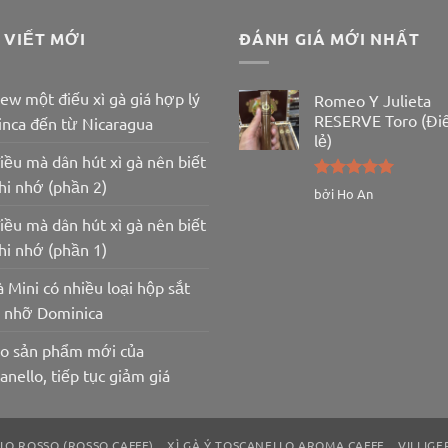
 VIẾT MỚI
ĐÁNH GIÁ MỚI NHẤT
ew một điếu xì gà giá hợp lý
Romeo Y Julieta
RESERVE Toro (Đi
inca đến từ Nicaragua
lẻ)
iều mà dân hút xì gà nên biết
hi nhớ (phần 2)
Được xếp
bởi Ho An
hạng
5
5
iều mà dân hút xì gà nên biết
sao
hi nhớ (phần 1)
à Mini có nhiều loại hộp sắt
u nhỡ Dominica
lo sản phẩm mới của
anello, tiếp tục giảm giá
LO ROSSO (ROSSO CAFFE)
XÌ GÀ Ý TOSCANELLO AROMA CAFFE
VILLIGE