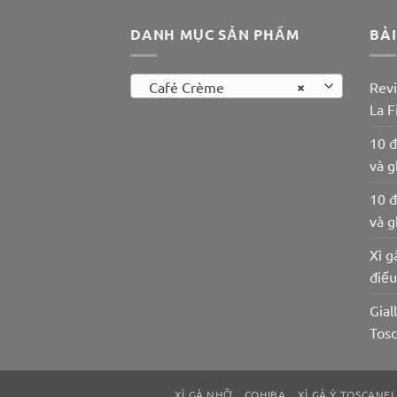
DANH MỤC SẢN PHẨM
BÀI
×
Café Crème
Revi
La F
10 đ
và g
10 đ
và g
Xì g
điế
Gial
Tosc
XÌ GÀ NHỠ
COHIBA
XÌ GÀ Ý TOSCANEL