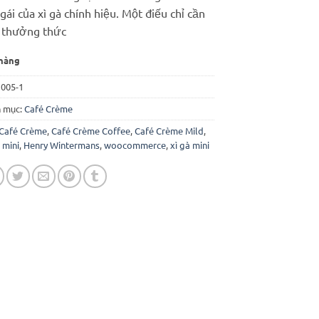
110.000 ₫.
gái của xì gà chính hiệu. Một điếu chỉ cần
 thưởng thức
hàng
:
005-1
 mục:
Café Crème
Café Crème
,
Café Crème Coffee
,
Café Crème Mild
,
 mini
,
Henry Wintermans
,
woocommerce
,
xì gà mini