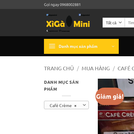
Bỏ
Gọi ngay 0968002881
qua
nội
Tìm
dung
kiếm:
Danh mục sản phẩm
TRANG CHỦ
/
MUA HÀNG
/
CAFÉ 
DANH MỤC SẢN
PHẨM
Giảm giá!
Café Crème
×