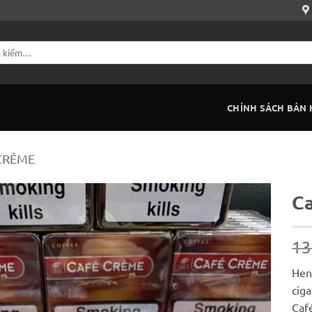
CHÍNH SÁCH BÁN
CRÈME
Ca
13
Hen
cig
Caf