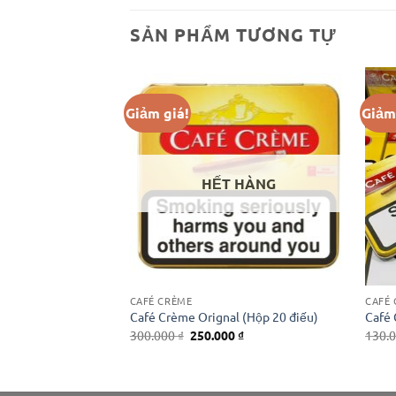
SẢN PHẨM TƯƠNG TỰ
Giảm giá!
Giảm
 HÀNG
HẾT HÀNG
CAFÉ CRÈME
CAFÉ
a vàng
Café Crème Orignal (Hộp 20 điếu)
Café 
Giá
Giá
Giá
0
₫
300.000
₫
250.000
₫
130.
hiện
gốc
hiện
tại
là:
tại
₫.
là:
300.000 ₫.
là:
110.000 ₫.
250.000 ₫.