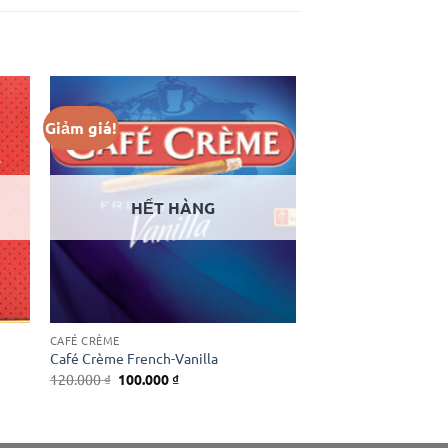
Giảm giá!
HẾT HÀNG
CAFÉ CRÈME
Café Crème French-Vanilla
Giá
Giá
120.000
₫
100.000
₫
gốc
hiện
là:
tại
120.000 ₫.
là:
100.000 ₫.