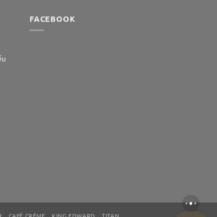
FACEBOOK
ếu
R
CAFÉ CRÈME
KING EDWARD
TITAN