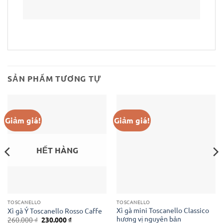
SẢN PHẨM TƯƠNG TỰ
Giảm giá!
Giảm giá!
HẾT HÀNG
TOSCANELLO
TOSCANELLO
Xì gà mini Toscanello Classico
Xì gà Ý Toscanello Rosso Caffe
hương vị nguyên bản
Giá
Giá
260.000
₫
230.000
₫