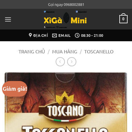
Bỏ
Gọi ngay 0968002881
qua
nội
0
dung
ĐỊA CHỈ
EMAIL
08:30 - 21:00
TRANG CHỦ
/
MUA HÀNG
/
TOSCANELLO
Giảm giá!