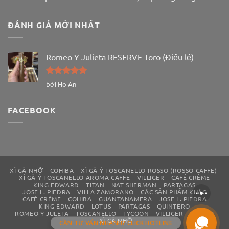
ĐÁNH GIÁ MỚI NHẤT
Romeo Y Julieta RESERVE Toro (Điếu lẻ)
Được xếp
bởi Ho An
hạng
5
5
sao
FACEBOOK
XÌ GÀ NHỠ
COHIBA
XÌ GÀ Ý TOSCANELLO ROSSO (ROSSO CAFFE)
XÌ GÀ Ý TOSCANELLO AROMA CAFFE
VILLIGER
CAFÉ CRÈME
KING EDWARD
TITAN
NAT SHERMAN
PARTAGAS
JOSE L. PIEDRA
VILLA ZAMORANO
CÁC SẢN PHẨM KHÁC
CAFÉ CRÈME
COHIBA
GUANTANAMERA
JOSE L. PIEDRA
KING EDWARD
LOTUS
PARTAGAS
QUINTERO
ROMEO Y JULETA
TOSCANELLO
TYCOON
VILLIGER
WILLEM
XÌ GÀ NHỠ
CẦN TƯ VẤN NHANH? CLICK HOTLINE