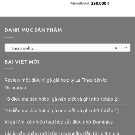
gốc
hiện
Giá
Giá
400.000
₫
350.000
₫
là:
tại
gốc
hiện
260.000 ₫.
là:
là:
tại
230.000 ₫.
400.000 ₫.
là:
350.000 ₫.
DANH MỤC SẢN PHẨM
×
Toscanello
BÀI VIẾT MỚI
Review một điếu xì gà giá hợp lý La Finca đến từ
Nicaragua
10 điều mà dân hút xì gà nên biết và ghi nhớ (phần 2)
10 điều mà dân hút xì gà nên biết và ghi nhớ (phần 1)
Xì gà Mini có nhiều loại hộp sắt điếu nhỡ Dominica
Giallo sản phẩm mới của Toscanello, tiếp tục giảm giá