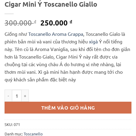
Cigar Mini Ý Toscanello Giallo
Giá
Giá
250.000
300.000
₫
₫
gốc
hiện
Giống như
Toscanello Aroma Grappa
, Toscanello Gialo là
là:
tại
phiên bản mùi và vani của thương hiệu
xìgà
Ý nổi tiếng
300.000 ₫.
là:
này. Tên cũ là Aroma Vaniglia, sau khi đổi tên cho đơn giản
250.000 ₫.
hơn là Toscanello Gialo, Cigar Mini Ý này rất được ưa
chuộng tại các vùng châu Á do hương vị nhẹ nhàng, lại
thơm mùi vani. Xì gà mini hân hạnh được mang tới cho
quý khách sản phẩm đặc biệt này
Cigar Mini Ý Toscanello Giallo số lượng
THÊM VÀO GIỎ HÀNG
SKU:
071
Danh mục:
Toscanello