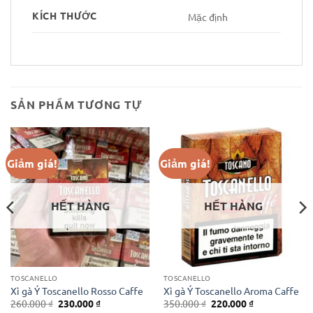
KÍCH THƯỚC
Mặc định
SẢN PHẨM TƯƠNG TỰ
Giảm giá!
Giảm giá!
HẾT HÀNG
HẾT HÀNG
TOSCANELLO
TOSCANELLO
Xì gà Ý Toscanello Rosso Caffe
Xì gà Ý Toscanello Aroma Caffe
Giá
Giá
Giá
Giá
260.000
₫
230.000
₫
350.000
₫
220.000
₫
gốc
hiện
gốc
hiện