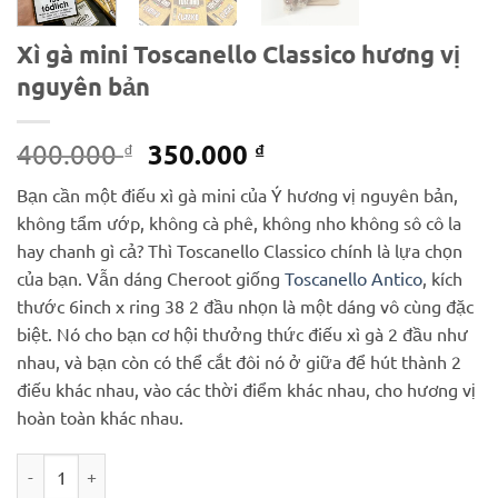
Xì gà mini Toscanello Classico hương vị
nguyên bản
Giá
Giá
350.000
400.000
₫
₫
gốc
hiện
Bạn cần một điếu xì gà mini của Ý hương vị nguyên bản,
là:
tại
không tẩm ướp, không cà phê, không nho không sô cô la
400.000 ₫.
là:
hay chanh gì cả? Thì Toscanello Classico chính là lựa chọn
350.000 ₫.
của bạn. Vẫn dáng Cheroot giống
Toscanello Antico
, kích
thước 6inch x ring 38 2 đầu nhọn là một dáng vô cùng đặc
biệt. Nó cho bạn cơ hội thưởng thức điếu xì gà 2 đầu như
nhau, và bạn còn có thể cắt đôi nó ở giữa để hút thành 2
điếu khác nhau, vào các thời điểm khác nhau, cho hương vị
hoàn toàn khác nhau.
Xì gà mini Toscanello Classico hương vị nguyên bản số lượng