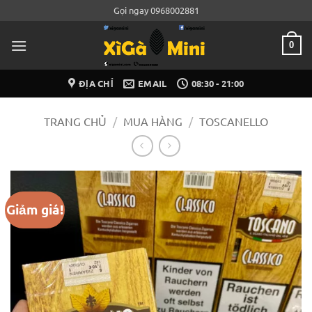
Bỏ
Gọi ngay 0968002881
qua
nội
0
dung
ĐỊA CHỈ
EMAIL
08:30 - 21:00
TRANG CHỦ
/
MUA HÀNG
/
TOSCANELLO
Giảm giá!