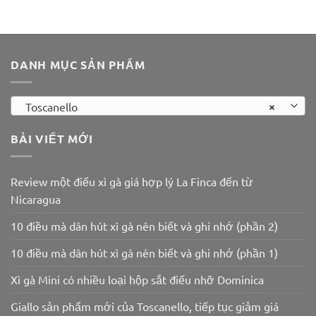
là:
tại
là:
tại
260.000 ₫.
là:
350.000 ₫.
là:
230.000 ₫.
220.000 ₫.
DANH MỤC SẢN PHẨM
×
Toscanello
BÀI VIẾT MỚI
Review một điếu xì gà giá hợp lý La Finca đến từ
Nicaragua
10 điều mà dân hút xì gà nên biết và ghi nhớ (phần 2)
10 điều mà dân hút xì gà nên biết và ghi nhớ (phần 1)
Xì gà Mini có nhiều loại hộp sắt điếu nhỡ Dominica
Giallo sản phẩm mới của Toscanello, tiếp tục giảm giá