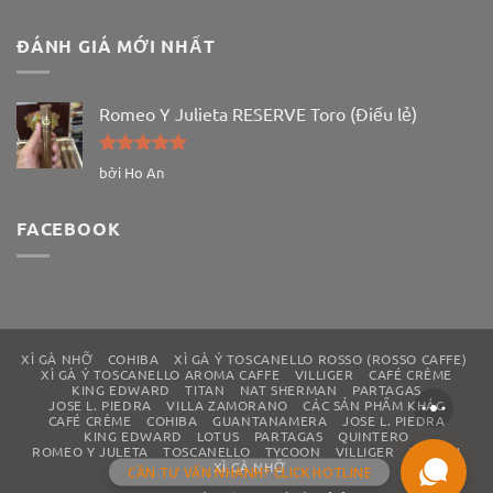
ĐÁNH GIÁ MỚI NHẤT
Romeo Y Julieta RESERVE Toro (Điếu lẻ)
Được xếp
bởi Ho An
hạng
5
5
sao
FACEBOOK
XÌ GÀ NHỠ
COHIBA
XÌ GÀ Ý TOSCANELLO ROSSO (ROSSO CAFFE)
XÌ GÀ Ý TOSCANELLO AROMA CAFFE
VILLIGER
CAFÉ CRÈME
KING EDWARD
TITAN
NAT SHERMAN
PARTAGAS
JOSE L. PIEDRA
VILLA ZAMORANO
CÁC SẢN PHẨM KHÁC
CAFÉ CRÈME
COHIBA
GUANTANAMERA
JOSE L. PIEDRA
KING EDWARD
LOTUS
PARTAGAS
QUINTERO
ROMEO Y JULETA
TOSCANELLO
TYCOON
VILLIGER
WILLEM
XÌ GÀ NHỠ
CẦN TƯ VẤN NHANH? CLICK HOTLINE