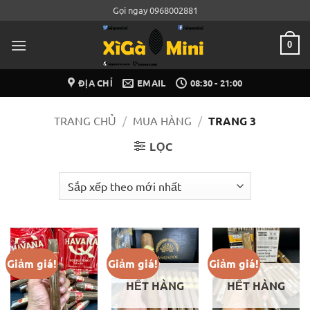
Bỏ
Gọi ngay 0968002881
qua
nội
0
dung
ĐỊA CHỈ
EMAIL
08:30 - 21:00
TRANG CHỦ
/
MUA HÀNG
/
TRANG 3
LỌC
Giảm giá!
Giảm giá!
Giảm giá!
HẾT HÀNG
HẾT HÀNG