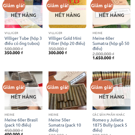
Giảm giá!
Giảm giá!
Giảm giá!
HẾT HÀNG
HẾT HÀNG
HẾT HÀNG
VILLIGER
VILLIGER
MEINE
Villiger Tube (hộp 3
Villiger Gold Mini
Meine 60er
điếu có ống tubos)
Filter (hộp 20 điếu)
Sumatra (hộp gỗ 50
điếu)
500.000
₫
350.000
₫
Giá
Giá
Giá
Giá
350.000
₫
300.000
₫
2.000.000
₫
gốc
hiện
gốc
hiện
Giá
Giá
1.650.000
₫
là:
tại
là:
tại
gốc
hiện
500.000 ₫.
là:
350.000 ₫.
là:
là:
tại
350.000 ₫.
300.000 ₫.
2.000.000 ₫.
là:
1.650.000 ₫
Giảm giá!
Giảm giá!
Giảm giá!
HẾT HÀNG
HẾT HÀNG
MEINE
MEINE
CÁC SẢN PHẨM KHÁC
Meine 60er Brasil
Meine 50er
Romeo y Julieta
(pack 10 điếu)
Sumatra (pack 10
1875 Bully (pack 5
điếu)
điếu)
450.000
₫
Giá
Giá
400.000
₫