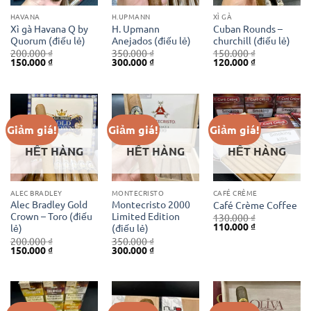
HAVANA
H.UPMANN
XÌ GÀ
Xì gà Havana Q by
H. Upmann
Cuban Rounds –
Quorum (điếu lẻ)
Anejados (điếu lẻ)
churchill (điếu lẻ)
200.000
₫
350.000
₫
150.000
₫
Giá
Giá
Giá
Giá
Giá
Giá
150.000
₫
300.000
₫
120.000
₫
gốc
hiện
gốc
hiện
gốc
hiện
là:
tại
là:
tại
là:
tại
200.000 ₫.
là:
350.000 ₫.
là:
150.000 ₫.
là:
150.000 ₫.
300.000 ₫.
120.000 ₫.
Giảm giá!
Giảm giá!
Giảm giá!
HẾT HÀNG
HẾT HÀNG
HẾT HÀNG
ALEC BRADLEY
MONTECRISTO
CAFÉ CRÈME
Alec Bradley Gold
Montecristo 2000
Café Crème Coffee
Crown – Toro (điếu
Limited Edition
130.000
₫
Giá
Giá
110.000
₫
lẻ)
(điếu lẻ)
gốc
hiện
200.000
₫
350.000
₫
là:
tại
Giá
Giá
Giá
Giá
150.000
₫
300.000
₫
130.000 ₫.
là:
gốc
hiện
gốc
hiện
110.000 ₫.
là:
tại
là:
tại
200.000 ₫.
là:
350.000 ₫.
là:
150.000 ₫.
300.000 ₫.