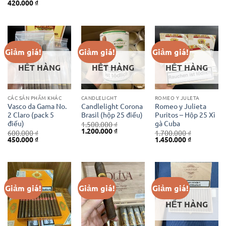
Giá
Giá
420.000
₫
là:
tại
là:
tại
gốc
hiện
900.000 ₫.
là:
320.000 ₫.
là:
là:
tại
800.000 ₫.
300.000 ₫.
600.000 ₫.
là:
420.000 ₫.
Giảm giá!
Giảm giá!
Giảm giá!
HẾT HÀNG
HẾT HÀNG
HẾT HÀNG
CÁC SẢN PHẨM KHÁC
CANDLELIGHT
ROMEO Y JULETA
Vasco da Gama No.
Candlelight Corona
Romeo y Julieta
2 Claro (pack 5
Brasil (hộp 25 điếu)
Puritos – Hộp 25 Xì
điếu)
gà Cuba
1.500.000
₫
Giá
Giá
1.200.000
₫
600.000
₫
1.700.000
₫
gốc
hiện
Giá
Giá
Giá
Giá
450.000
₫
1.450.000
₫
là:
tại
gốc
hiện
gốc
hiện
1.500.000 ₫.
là:
là:
tại
là:
tại
1.200.000 ₫.
600.000 ₫.
là:
1.700.000 ₫.
là:
450.000 ₫.
1.450.000 ₫
Giảm giá!
Giảm giá!
Giảm giá!
HẾT HÀNG