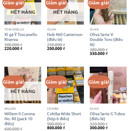
Giảm giá!
Giảm giá!
Giảm giá!
HẾT HÀNG
HẾT HÀNG
TOSCANELLO
OLIVA
OLIVA
Xì gà Ý Toscanello
Nub 460 Cameroon
Oliva Serie V
Riserva
(điếu lẻ)
Double Toro (điếu
lẻ)
300.000
₫
250.000
₫
Giá
Giá
Giá
Giá
220.000
₫
200.000
₫
380.000
₫
gốc
hiện
gốc
hiện
Giá
Giá
330.000
₫
là:
tại
là:
tại
gốc
hiện
300.000 ₫.
là:
250.000 ₫.
là:
là:
tại
220.000 ₫.
200.000 ₫.
380.000 ₫.
là:
330.000 ₫.
Giảm giá!
Giảm giá!
Giảm giá!
HẾT HÀNG
WILLEM
COHIBA
OLIVA
Willem II Corona
Cohiba Wide Short
Oliva Serie G Tubos
No. 40 (pack 10
(hộp 6 điếu)
(điếu lẻ)
điếu)
900.000
₫
320.000
₫
Giá
Giá
Giá
Giá
800.000
₫
300.000
₫
600.000
₫
gốc
hiện
gốc
hiện