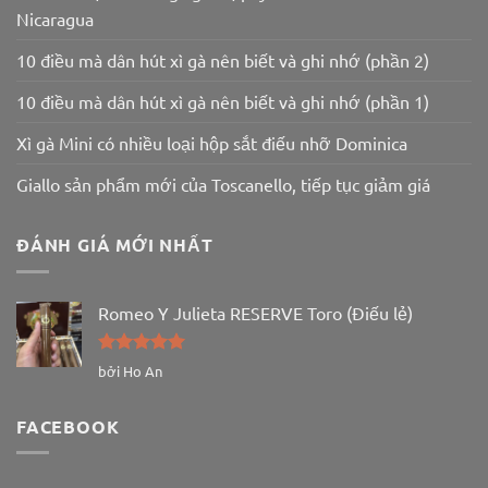
Nicaragua
10 điều mà dân hút xì gà nên biết và ghi nhớ (phần 2)
10 điều mà dân hút xì gà nên biết và ghi nhớ (phần 1)
Xì gà Mini có nhiều loại hộp sắt điếu nhỡ Dominica
Giallo sản phẩm mới của Toscanello, tiếp tục giảm giá
ĐÁNH GIÁ MỚI NHẤT
Romeo Y Julieta RESERVE Toro (Điếu lẻ)
Được xếp
bởi Ho An
hạng
5
5
sao
FACEBOOK