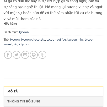
Xì gà có đầu lọc này là sự kết hợp giữa công nghệ cao và
sự sáng tạo nghệ thuật. Nó mang lại hương vị nhẹ và ngọt
với một sự hoàn hảo để có thể cảm nhận tất cả các hương
vị và mùi thơm của nó.
Hết hàng
Danh mục:
Tycoon
Thẻ:
tycoon
,
tycoon chocolate
,
tycoon coffee
,
tycoon mini
,
tycoon
sweet
,
xì gà tycoon
MÔ TẢ
THÔNG TIN BỔ SUNG