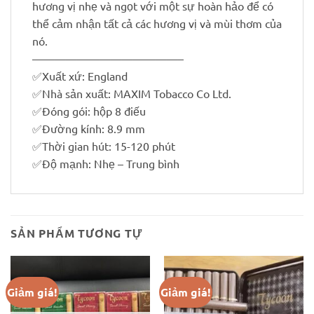
hương vị nhẹ và ngọt với một sự hoàn hảo để có
thể cảm nhận tất cả các hương vị và mùi thơm của
nó.
—————————————–
✅
Xuất xứ: England
✅
Nhà sản xuất: MAXIM Tobacco Co Ltd.
✅
Đóng gói: hộp 8 điếu
✅
Đường kính: 8.9 mm
✅
Thời gian hút: 15-120 phút
✅
Độ mạnh: Nhẹ – Trung bình
SẢN PHẨM TƯƠNG TỰ
Giảm giá!
Giảm giá!