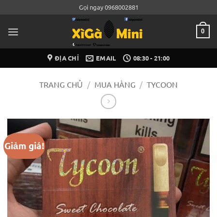
Bỏ
Gọi ngay 0968002881
qua
nội
0
dung
ĐỊA CHỈ
EMAIL
08:30 - 21:00
TRANG CHỦ
/
MUA HÀNG
/
TYCOON
Giảm giá!