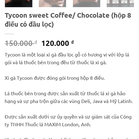
Tycoon sweet Coffee/ Chocolate (hộp 8
điếu có đầu lọc)
Giá
Giá
120.000
150.000
₫
₫
gốc
hiện
Tycoon là một loại xì gà đầu lọc gỗ có hương vị với lớp lá
là:
tại
gói và lá thuốc bên trong đều từ thuốc lá xì gà.
150.000 ₫.
là:
120.000 ₫.
Xì gà Tycoon được đóng gói trong hộp 8 điếu.
Lá thuốc bên trong được sản xuất từ thuốc lá xì gà hảo
hạng và sự pha trộn giữa các vùng Deli, Java và Mỹ Latinh.
Được sản xuất dưới sự ủy quyền và sự giám sát của Công
ty TNHH Thuốc lá MAXIM London, Anh.