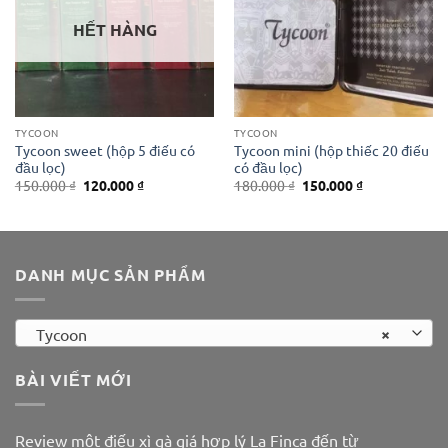
HẾT HÀNG
TYCOON
TYCOON
Tycoon sweet (hộp 5 điếu có
Tycoon mini (hộp thiếc 20 điếu
đầu lọc)
có đầu lọc)
Giá
Giá
Giá
Giá
150.000
₫
120.000
₫
180.000
₫
150.000
₫
gốc
hiện
gốc
hiện
là:
tại
là:
tại
150.000 ₫.
là:
180.000 ₫.
là:
120.000 ₫.
150.000 ₫.
DANH MỤC SẢN PHẨM
×
Tycoon
BÀI VIẾT MỚI
Review một điếu xì gà giá hợp lý La Finca đến từ