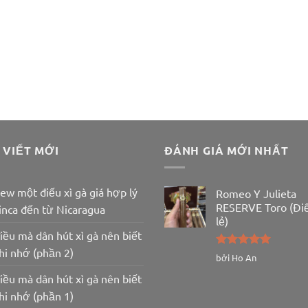
 VIẾT MỚI
ĐÁNH GIÁ MỚI NHẤT
ew một điếu xì gà giá hợp lý
Romeo Y Julieta
RESERVE Toro (Đi
inca đến từ Nicaragua
lẻ)
iều mà dân hút xì gà nên biết
hi nhớ (phần 2)
Được xếp
bởi Ho An
hạng
5
5
iều mà dân hút xì gà nên biết
sao
hi nhớ (phần 1)