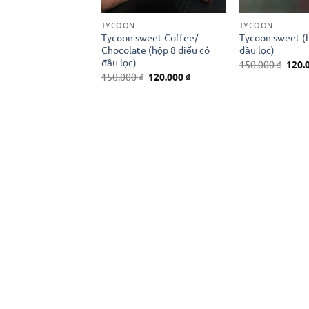
TYCOON
TYCOON
Tycoon sweet Coffee/
Tycoon sweet (h
Chocolate (hộp 8 điếu có
đầu lọc)
đầu lọc)
Giá
150.000
₫
120.
gốc
Giá
Giá
150.000
₫
120.000
₫
là:
gốc
hiện
150.0
là:
tại
150.000 ₫.
là:
120.000 ₫.