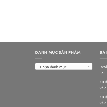
DANH MỤC SẢN PHẨM
BÀI
Chọn danh mục
Revi
La F
10 đ
và g
10 đ
và g