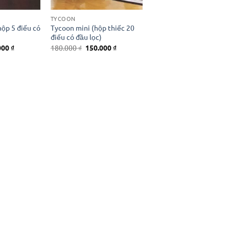
TYCOON
ộp 5 điếu có
Tycoon mini (hộp thiếc 20
điếu có đầu lọc)
Giá
Giá
Giá
000
₫
180.000
₫
150.000
₫
hiện
gốc
hiện
tại
là:
tại
00 ₫.
là:
180.000 ₫.
là:
120.000 ₫.
150.000 ₫.