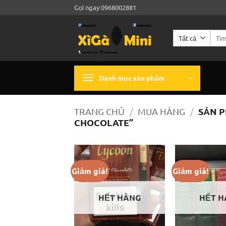
Bỏ
Gọi ngay 0968002881
qua
nội
Tìm
dung
kiếm:
Danh mục sản phẩm
SẢN P
TRANG CHỦ
/
MUA HÀNG
/
CHOCOLATE”
Giảm giá!
Giảm giá!
HẾT HÀNG
HẾT H