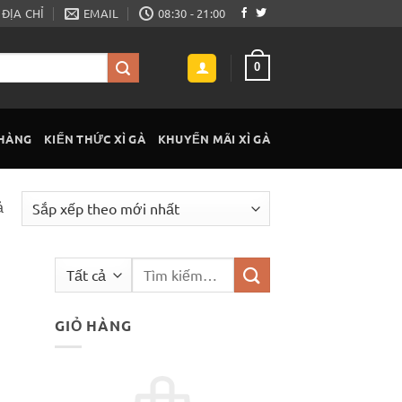
ĐỊA CHỈ
EMAIL
08:30 - 21:00
0
 HÀNG
KIẾN THỨC XÌ GÀ
KHUYẾN MÃI XÌ GÀ
Đã
ả
sắp
xếp
Tìm
theo
kiếm:
mới
nhất
GIỎ HÀNG