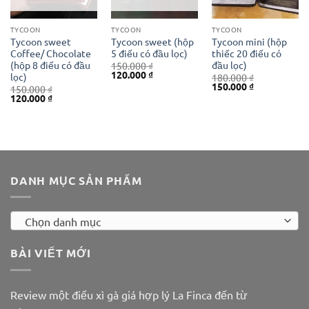
TYCOON
TYCOON
TYCOON
Tycoon sweet
Tycoon sweet (hộp
Tycoon mini (hộp
Coffee/ Chocolate
5 điếu có đầu lọc)
thiếc 20 điếu có
(hộp 8 điếu có đầu
đầu lọc)
150.000
₫
Giá
Giá
120.000
₫
lọc)
180.000
₫
gốc
hiện
Giá
Giá
150.000
₫
150.000
₫
là:
tại
gốc
hiện
Giá
Giá
120.000
₫
150.000 ₫.
là:
là:
tại
gốc
hiện
120.000 ₫.
180.000 ₫.
là:
là:
tại
150.000 ₫.
150.000 ₫.
là:
120.000 ₫.
DANH MỤC SẢN PHẨM
Chọn danh mục
BÀI VIẾT MỚI
Review một điếu xì gà giá hợp lý La Finca đến từ