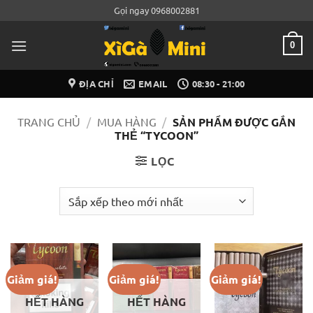
Bỏ
Gọi ngay 0968002881
qua
nội
0
dung
ĐỊA CHỈ
EMAIL
08:30 - 21:00
TRANG CHỦ
/
MUA HÀNG
/
SẢN PHẨM ĐƯỢC GẮN
THẺ “TYCOON”
LỌC
Giảm giá!
Giảm giá!
Giảm giá!
HẾT HÀNG
HẾT HÀNG