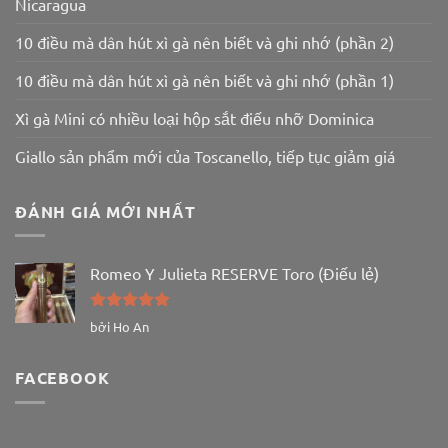
Nicaragua
10 điều mà dân hút xì gà nên biết và ghi nhớ (phần 2)
10 điều mà dân hút xì gà nên biết và ghi nhớ (phần 1)
Xì gà Mini có nhiều loại hộp sắt điếu nhỡ Dominica
Giallo sản phẩm mới của Toscanello, tiếp tục giảm giá
ĐÁNH GIÁ MỚI NHẤT
Romeo Y Julieta RESERVE Toro (Điếu lẻ)
Được xếp
bởi Ho An
hạng
5
5
sao
FACEBOOK