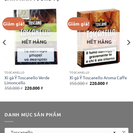
Giảm giá!
Giảm giá!
HẾT HÀNG
HẾT HÀNG
TOSCANELLO
TOSCANELLO
Xì gà Ý Toscanello Verde
Xì gà Ý Toscanello Aroma Caffe
Limoncello
Giá
Giá
350.000
₫
220.000
₫
gốc
hiện
Giá
Giá
350.000
₫
220.000
₫
là:
tại
gốc
hiện
350.000 ₫.
là:
là:
tại
220.000 ₫.
350.000 ₫.
là:
220.000 ₫.
DANH MỤC SẢN PHẨM
×
Toscanello