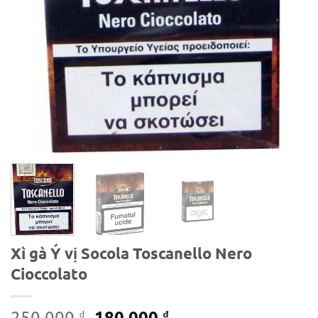
Xì gà Ý vị Socola Toscanello Nero
Cioccolato
Giá
Giá
180.000
250.000
₫
₫