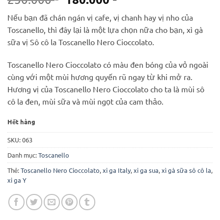
gốc
hiện
Nếu bạn đã chán ngán vị cafe, vị chanh hay vị nho của
là:
tại
Toscanello, thì đây lại là một lựa chọn nữa cho bạn, xì gà
250.000 ₫.
là:
sữa vị Sô cô la Toscanello Nero Cioccolato.
180.000 ₫.
Toscanello Nero Cioccolato có màu đen bóng của vỏ ngoài
cùng với một mùi hương quyến rũ ngay từ khi mở ra.
Hương vị của Toscanello Nero Cioccolato cho ta là mùi sô
cô la đen, mùi sữa và mùi ngọt của cam thảo.
Hết hàng
SKU:
063
Danh mục:
Toscanello
Thẻ:
Toscanello Nero Cioccolato
,
xi ga Italy
,
xi ga sua
,
xì gà sữa sô cô la
,
xi ga Y