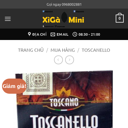
Bỏ
Gọi ngay 0968002881
qua
nội
0
dung
ĐỊA CHỈ
EMAIL
08:30 - 21:00
TRANG CHỦ
/
MUA HÀNG
/
TOSCANELLO
Giảm giá!