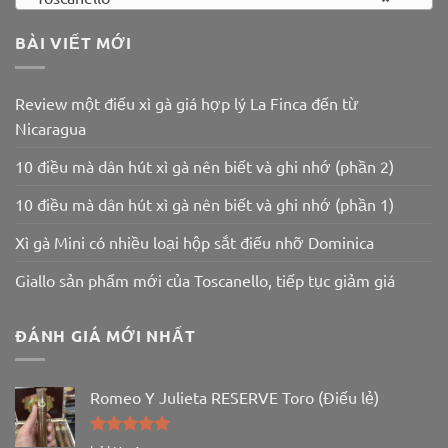
BÀI VIẾT MỚI
Review một điếu xì gà giá hợp lý La Finca đến từ
Nicaragua
10 điều mà dân hút xì gà nên biết và ghi nhớ (phần 2)
10 điều mà dân hút xì gà nên biết và ghi nhớ (phần 1)
Xì gà Mini có nhiều loại hộp sắt điếu nhỡ Dominica
Giallo sản phẩm mới của Toscanello, tiếp tục giảm giá
ĐÁNH GIÁ MỚI NHẤT
Romeo Y Julieta RESERVE Toro (Điếu lẻ)
Được xếp