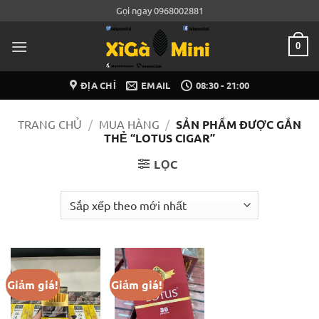
Bỏ
Gọi ngay 0968002881
qua
nội
0
dung
ĐỊA CHỈ
EMAIL
08:30 - 21:00
TRANG CHỦ
/
MUA HÀNG
/
SẢN PHẨM ĐƯỢC GẮN
THẺ “LOTUS CIGAR”
LỌC
Giảm giá!
Giảm giá!