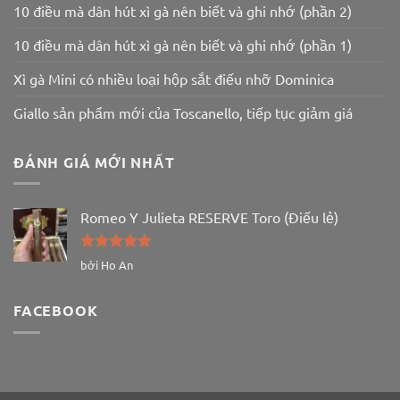
10 điều mà dân hút xì gà nên biết và ghi nhớ (phần 2)
10 điều mà dân hút xì gà nên biết và ghi nhớ (phần 1)
Xì gà Mini có nhiều loại hộp sắt điếu nhỡ Dominica
Giallo sản phẩm mới của Toscanello, tiếp tục giảm giá
ĐÁNH GIÁ MỚI NHẤT
Romeo Y Julieta RESERVE Toro (Điếu lẻ)
Được xếp
bởi Ho An
hạng
5
5
sao
FACEBOOK