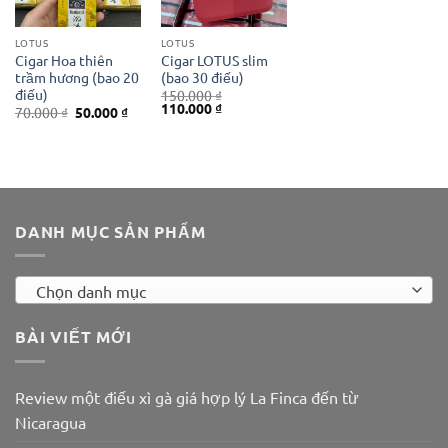
LOTUS
LOTUS
Cigar Hoa thiên
Cigar LOTUS slim
trầm hương (bao 20
(bao 30 điếu)
điếu)
150.000
₫
Giá
Giá
110.000
₫
Giá
Giá
70.000
₫
50.000
₫
gốc
hiện
gốc
hiện
là:
tại
là:
tại
150.000 ₫.
là:
70.000 ₫.
là:
110.000 ₫.
50.000 ₫.
DANH MỤC SẢN PHẨM
Chọn danh mục
BÀI VIẾT MỚI
Review một điếu xì gà giá hợp lý La Finca đến từ
Nicaragua