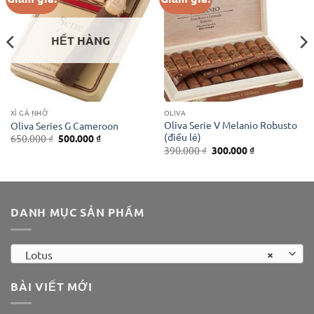
HẾT HÀNG
XÌ GÀ NHỠ
OLIVA
Oliva Serie V Melanio Robusto
Oliva Series G Cameroon
(điếu lẻ)
Giá
Giá
650.000
₫
500.000
₫
gốc
hiện
Giá
Giá
390.000
₫
300.000
₫
là:
tại
gốc
hiện
650.000 ₫.
là:
là:
tại
500.000 ₫.
390.000 ₫.
là:
300.000 ₫.
DANH MỤC SẢN PHẨM
×
Lotus
BÀI VIẾT MỚI