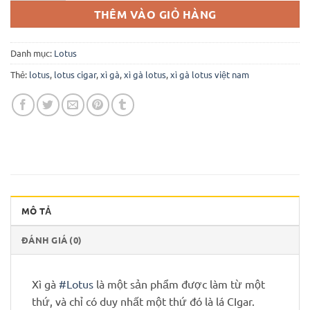
THÊM VÀO GIỎ HÀNG
Danh mục:
Lotus
Thẻ:
lotus
,
lotus cigar
,
xì gà
,
xì gà lotus
,
xì gà lotus việt nam
MÔ TẢ
ĐÁNH GIÁ (0)
Xì gà
#Lotus
là một sản phẩm được làm từ một
thứ, và chỉ có duy nhất một thứ đó là lá CIgar.