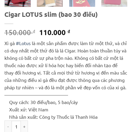
Cigar LOTUS slim (bao 30 điếu)
Giá
Giá
110.000
150.000
₫
₫
gốc
hiện
Xì gà
#Lotus
là một sản phẩm được làm từ một thứ, và chỉ
là:
tại
có duy nhất một thứ đó là lá CIgar. Hoàn toàn thuần túy và
150.000 ₫.
là:
không có bất cứ sự pha trộn nào. Không có bất cứ một lá
110.000 ₫.
thuốc nào được xử lí hóa học hay biến đổi nhân tạo để
thay đổi hương vị. Tất cả mọi thứ từ hương vị đến màu sắc
của những điếu xì gà đều đạt được thông qua các phương
pháp tự nhiên – và đó là một phần vẻ đẹp vốn có của xì gà.
—————————————–
Quy cách: 30 điếu/bao, 5 bao/cây
Xuất xứ: Việt Nam
Nhà sản xuất: Công ty Thuốc lá Thanh Hóa
Cigar LOTUS slim (bao 30 điếu) số lượng