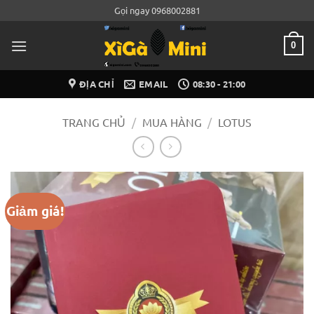
Bỏ
Gọi ngay 0968002881
qua
nội
0
dung
ĐỊA CHỈ
EMAIL
08:30 - 21:00
TRANG CHỦ
/
MUA HÀNG
/
LOTUS
Giảm giá!