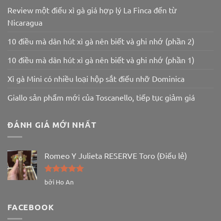
Review một điếu xì gà giá hợp lý La Finca đến từ
Nicaragua
10 điều mà dân hút xì gà nên biết và ghi nhớ (phần 2)
10 điều mà dân hút xì gà nên biết và ghi nhớ (phần 1)
Xì gà Mini có nhiều loại hộp sắt điếu nhỡ Dominica
Giallo sản phẩm mới của Toscanello, tiếp tục giảm giá
ĐÁNH GIÁ MỚI NHẤT
Romeo Y Julieta RESERVE Toro (Điếu lẻ)
Được xếp
bởi Ho An
hạng
5
5
sao
FACEBOOK