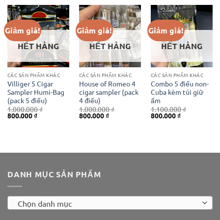
1.200.000 ₫.
là:
850.000 ₫.
Giảm giá!
Giảm giá!
Giảm giá!
HẾT HÀNG
HẾT HÀNG
HẾT HÀNG
CÁC SẢN PHẨM KHÁC
CÁC SẢN PHẨM KHÁC
CÁC SẢN PHẨM KHÁC
Villiger 5 Cigar
House of Romeo 4
Combo 5 điếu non-
Sampler Humi-Bag
cigar sampler (pack
Cuba kèm túi giữ
(pack 5 điếu)
4 điếu)
ẩm
1.000.000
₫
1.000.000
₫
1.100.000
₫
Giá
Giá
Giá
Giá
Giá
Giá
800.000
₫
800.000
₫
800.000
₫
gốc
hiện
gốc
hiện
gốc
hiện
là:
tại
là:
tại
là:
tại
1.000.000 ₫.
là:
1.000.000 ₫.
là:
1.100.000 ₫.
là:
800.000 ₫.
800.000 ₫.
800.000 ₫.
DANH MỤC SẢN PHẨM
Chọn danh mục