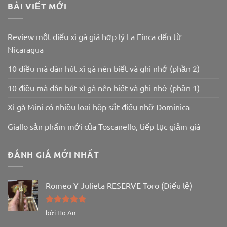
BÀI VIẾT MỚI
Review một điếu xì gà giá hợp lý La Finca đến từ
Nicaragua
10 điều mà dân hút xì gà nên biết và ghi nhớ (phần 2)
10 điều mà dân hút xì gà nên biết và ghi nhớ (phần 1)
Xì gà Mini có nhiều loại hộp sắt điếu nhỡ Dominica
Giallo sản phẩm mới của Toscanello, tiếp tục giảm giá
ĐÁNH GIÁ MỚI NHẤT
Romeo Y Julieta RESERVE Toro (Điếu lẻ)
Được xếp
bởi Ho An
hạng
5
5