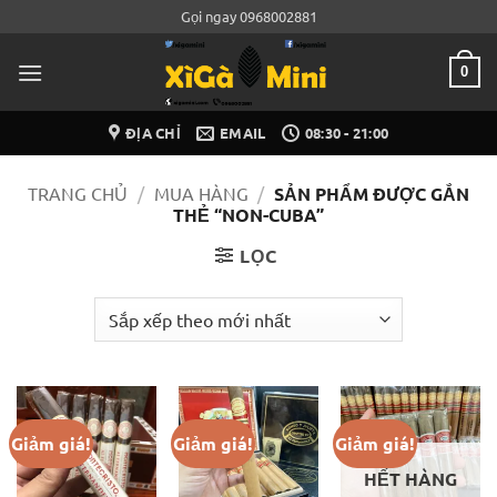
Bỏ
Gọi ngay 0968002881
qua
nội
0
dung
ĐỊA CHỈ
EMAIL
08:30 - 21:00
TRANG CHỦ
/
MUA HÀNG
/
SẢN PHẨM ĐƯỢC GẮN
THẺ “NON-CUBA”
LỌC
Giảm giá!
Giảm giá!
Giảm giá!
HẾT HÀNG