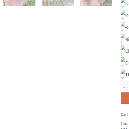
N
Đ
Đ
R
C
Đ
T
Rome
Danh
Thẻ:
by A