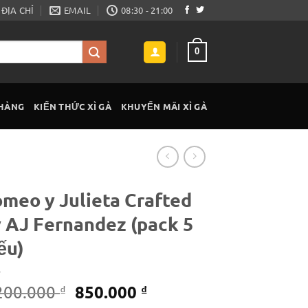
ĐỊA CHỈ
EMAIL
08:30 - 21:00
0
 HÀNG
KIẾN THỨC XÌ GÀ
KHUYẾN MÃI XÌ GÀ
meo y Julieta Crafted
 AJ Fernandez (pack 5
ếu)
Giá
Giá
850.000
200.000
₫
₫
gốc
hiện