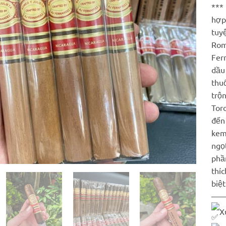
*** 
hợp 
tuyệ
Rom
Fer
dầu
thu
trộn
Toro
đến 
kem 
ngọt
phần
thíc
biệt
—
X