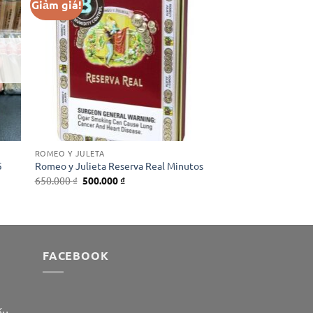
Giảm giá!
ROMEO Y JULETA
5
Romeo y Julieta Reserva Real Minutos
Giá
Giá
650.000
₫
500.000
₫
gốc
hiện
là:
tại
650.000 ₫.
là:
500.000 ₫.
FACEBOOK
ếu