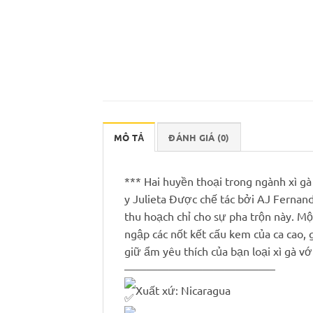
MÔ TẢ
ĐÁNH GIÁ (0)
*** Hai huyền thoại trong ngành xì gà
y Julieta Được chế tác bởi AJ Fernan
thu hoạch chỉ cho sự pha trộn này. Mộ
ngập các nốt kết cấu kem của ca cao, g
giữ ẩm yêu thích của bạn loại xì gà với
—————————————–
Xuất xứ: Nicaragua