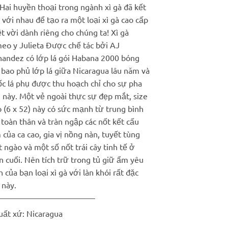
Hai huyền thoại trong ngành xì gà đã kết
là:
tại
với nhau để tạo ra một loại xì gà cao cấp
1.200.000 ₫.
là:
t vời dành riêng cho chúng ta! Xì gà
850.000 ₫.
eo y Julieta Được chế tác bởi AJ
nandez có lớp lá gói Habana 2000 bóng
 bao phủ lớp lá giữa Nicaragua lâu năm và
ốc lá phụ được thu hoạch chỉ cho sự pha
 này. Một vẻ ngoài thực sự đẹp mắt, size
 (6 x 52) này có sức mạnh từ trung bình
toàn thân và tràn ngập các nốt kết cấu
của ca cao, gia vị nồng nàn, tuyết tùng
 ngào và một số nốt trái cây tinh tế ở
 cuối. Nên tích trữ trong tủ giữ ẩm yêu
h của bạn loại xì gà với làn khói rất đặc
 này.
————————————–
uất xứ: Nicaragua