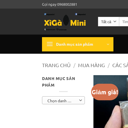
Bỏ
Gọi ngay 0968002881
qua
nội
Tìm
dung
kiếm:
Danh mục sản phẩm
TRANG CHỦ
/
MUA HÀNG
/
CÁC S
DANH MỤC SẢN
PHẨM
Giảm giá!
Chọn danh mục