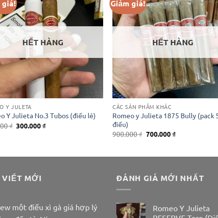
 giá!
Giảm giá!
HẾT HÀNG
HẾT HÀNG
O Y JULETA
CÁC SẢN PHẨM KHÁC
Romeo y Julieta 1875 Bully (pack 
 Y Julieta No.3 Tubos (điếu lẻ)
điếu)
Giá
Giá
000
₫
300.000
₫
gốc
hiện
Giá
Giá
900.000
₫
700.000
₫
là:
tại
gốc
hiện
350.000 ₫.
là:
là:
tại
300.000 ₫.
900.000 ₫.
là:
700.000 ₫.
 VIẾT MỚI
ĐÁNH GIÁ MỚI NHẤT
ew một điếu xì gà giá hợp lý
Romeo Y Julieta
RESERVE Toro (Đi