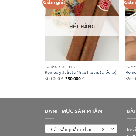
Giảm giá!
Giảm
HẾT HÀNG
ROMEO Y JULETA
ROME
eserve Amores
Romeo y Julieta Mille Fleurs (Điếu lẻ)
Romeo
Giá
Giá
Giá
0
₫
300.000
₫
250.000
₫
350.
hiện
gốc
hiện
tại
là:
tại
₫.
là:
300.000 ₫.
là:
500.000 ₫.
250.000 ₫.
DANH MỤC SẢN PHẨM
BÀI
×
Các sản phẩm khác
Revi