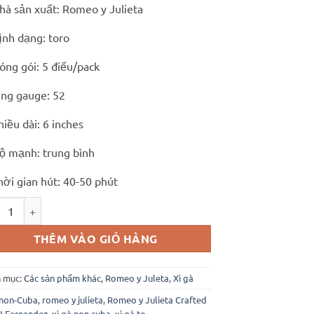
hà sản xuất: Romeo y Julieta
ịnh dạng: toro
óng gói: 5 điếu/pack
ing gauge: 52
hiều dài: 6 inches
ộ mạnh: trung bình
hời gian hút: 40-50 phút
o y Julieta Crafted by AJ Fernandez (pack 5 điếu) số lượng
THÊM VÀO GIỎ HÀNG
 mục:
Các sản phẩm khác
,
Romeo y Juleta
,
Xì gà
non-Cuba
,
romeo y julieta
,
Romeo y Julieta Crafted
J Fernandez
,
xì gà non cuba
,
xì gà to