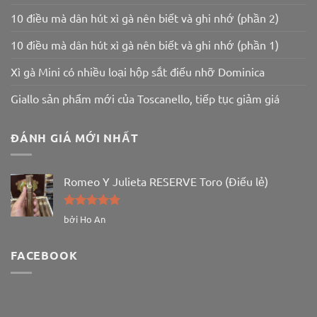
10 điều mà dân hút xì gà nên biết và ghi nhớ (phần 2)
10 điều mà dân hút xì gà nên biết và ghi nhớ (phần 1)
Xì gà Mini có nhiều loại hộp sắt điếu nhỡ Dominica
Giallo sản phẩm mới của Toscanello, tiếp tục giảm giá
ĐÁNH GIÁ MỚI NHẤT
Romeo Y Julieta RESERVE Toro (Điếu lẻ)
Được xếp
bởi Ho An
hạng
5
5
sao
FACEBOOK