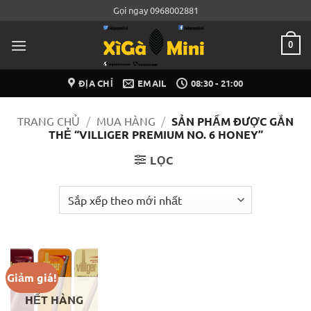
Bỏ
Gọi ngay 0968002881
qua
nội
0
dung
ĐỊA CHỈ
EMAIL
08:30 - 21:00
TRANG CHỦ
/
MUA HÀNG
/
SẢN PHẨM ĐƯỢC GẮN
THẺ “VILLIGER PREMIUM NO. 6 HONEY”
LỌC
Giảm giá!
HẾT HÀNG