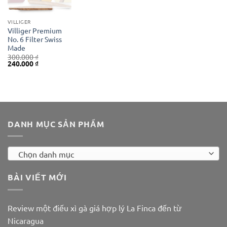
VILLIGER
Villiger Premium
No. 6 Filter Swiss
Made
300.000
₫
Giá
Giá
240.000
₫
gốc
hiện
là:
tại
300.000 ₫.
là:
240.000 ₫.
DANH MỤC SẢN PHẨM
Chọn danh mục
BÀI VIẾT MỚI
Review một điếu xì gà giá hợp lý La Finca đến từ
Nicaragua