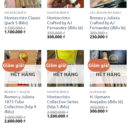
MONTECRISTO
MONTECRISTO
CÁC SẢN PHẨM KHÁC
Montecristo Classic
Montecristo
Romeo y Julieta
(pack 5 điếu)
Crafted by AJ
Crafted by AJ
Fernandez (điếu lẻ)
Fernandez (điếu lẻ)
1.500.000
₫
Giá
Giá
1.100.000
₫
350.000
₫
300.000
₫
gốc
hiện
Giá
Giá
Giá
Giá
300.000
₫
230.000
₫
là:
tại
gốc
hiện
gốc
hiện
1.500.000 ₫.
là:
là:
tại
là:
tại
1.100.000 ₫.
350.000 ₫.
là:
300.000 ₫.
là:
300.000 ₫.
230.000 ₫.
Giảm giá!
Giảm giá!
Giảm giá!
HẾT HÀNG
HẾT HÀNG
HẾT HÀNG
ROMEO Y JULETA
MONTECRISTO
H.UPMANN
Romeo y Julieta
Montecristo
H. Upmann
1875 Tubo
Collection Series
Anejados (điếu lẻ)
Collection (hộp 9
(hộp 5 điếu)
350.000
₫
Giá
Giá
300.000
₫
điếu)
2.000.000
₫
gốc
hiện
Giá
Giá
1.500.000
₫
3.000.000
₫
là:
tại
gốc
hiện
Giá
Giá
2.600.000
₫
350.000 ₫.
là:
là:
tại
gốc
hiện
300.000 ₫.
2.000.000 ₫.
là:
là:
tại
1.500.000 ₫.