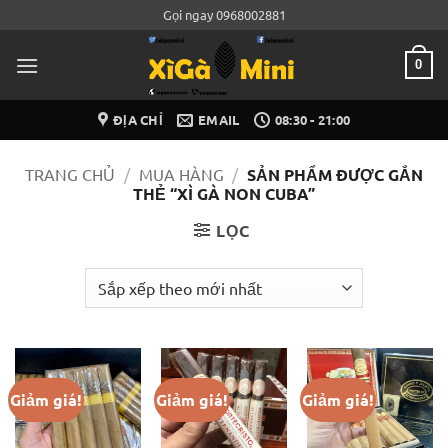
Bỏ
Gọi ngay 0968002881
qua
nội
0
dung
ĐỊA CHỈ
EMAIL
08:30 - 21:00
TRANG CHỦ
/
MUA HÀNG
/
SẢN PHẨM ĐƯỢC GẮN
THẺ “XÌ GÀ NON CUBA”
LỌC
Giảm giá!
Giảm giá!
Giảm giá!