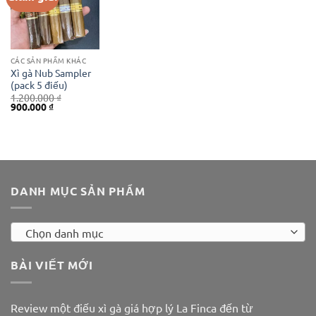
CÁC SẢN PHẨM KHÁC
Xì gà Nub Sampler
(pack 5 điếu)
1.200.000
₫
Giá
Giá
900.000
₫
gốc
hiện
là:
tại
1.200.000 ₫.
là:
900.000 ₫.
DANH MỤC SẢN PHẨM
Chọn danh mục
BÀI VIẾT MỚI
Review một điếu xì gà giá hợp lý La Finca đến từ