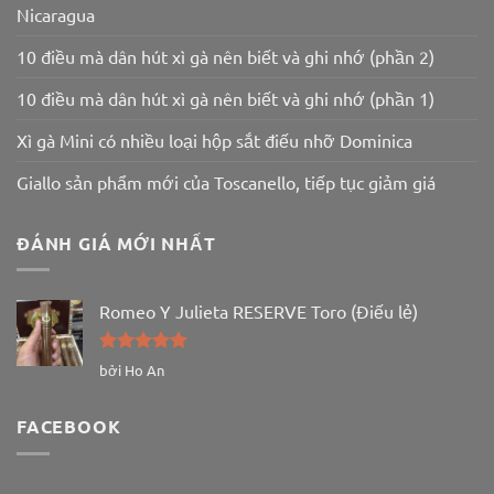
Nicaragua
10 điều mà dân hút xì gà nên biết và ghi nhớ (phần 2)
10 điều mà dân hút xì gà nên biết và ghi nhớ (phần 1)
Xì gà Mini có nhiều loại hộp sắt điếu nhỡ Dominica
Giallo sản phẩm mới của Toscanello, tiếp tục giảm giá
ĐÁNH GIÁ MỚI NHẤT
Romeo Y Julieta RESERVE Toro (Điếu lẻ)
Được xếp
bởi Ho An
hạng
5
5
sao
FACEBOOK