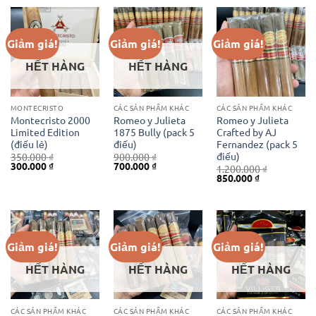
3.000.000 ₫.
là:
2.600.000 ₫.
Giảm giá!
Giảm giá!
Giảm giá!
HẾT HÀNG
HẾT HÀNG
MONTECRISTO
CÁC SẢN PHẨM KHÁC
CÁC SẢN PHẨM KHÁC
Montecristo 2000
Romeo y Julieta
Romeo y Julieta
Limited Edition
1875 Bully (pack 5
Crafted by AJ
(điếu lẻ)
điếu)
Fernandez (pack 5
điếu)
350.000
₫
900.000
₫
Giá
Giá
Giá
Giá
300.000
₫
700.000
₫
1.200.000
₫
gốc
hiện
gốc
hiện
Giá
Giá
850.000
₫
là:
tại
là:
tại
gốc
hiện
350.000 ₫.
là:
900.000 ₫.
là:
là:
tại
300.000 ₫.
700.000 ₫.
1.200.000 ₫.
là:
850.000 ₫.
Giảm giá!
Giảm giá!
Giảm giá!
HẾT HÀNG
HẾT HÀNG
HẾT HÀNG
CÁC SẢN PHẨM KHÁC
CÁC SẢN PHẨM KHÁC
CÁC SẢN PHẨM KHÁC