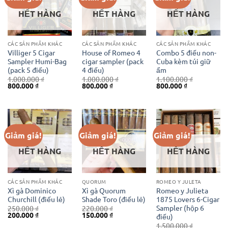
HẾT HÀNG
HẾT HÀNG
HẾT HÀNG
CÁC SẢN PHẨM KHÁC
CÁC SẢN PHẨM KHÁC
CÁC SẢN PHẨM KHÁC
Villiger 5 Cigar
House of Romeo 4
Combo 5 điếu non-
Sampler Humi-Bag
cigar sampler (pack
Cuba kèm túi giữ
(pack 5 điếu)
4 điếu)
ẩm
1.000.000
₫
1.000.000
₫
1.100.000
₫
Giá
Giá
Giá
Giá
Giá
Giá
800.000
₫
800.000
₫
800.000
₫
gốc
hiện
gốc
hiện
gốc
hiện
là:
tại
là:
tại
là:
tại
1.000.000 ₫.
là:
1.000.000 ₫.
là:
1.100.000 ₫.
là:
800.000 ₫.
800.000 ₫.
800.000 ₫.
Giảm giá!
Giảm giá!
Giảm giá!
HẾT HÀNG
HẾT HÀNG
HẾT HÀNG
CÁC SẢN PHẨM KHÁC
QUORUM
ROMEO Y JULETA
Xì gà Dominico
Xì gà Quorum
Romeo y Julieta
Churchill (điếu lẻ)
Shade Toro (điếu lẻ)
1875 Lovers 6-Cigar
Sampler (hộp 6
250.000
₫
220.000
₫
Giá
Giá
Giá
Giá
200.000
₫
150.000
₫
điếu)
gốc
hiện
gốc
hiện
1.500.000
₫
là:
tại
là:
tại