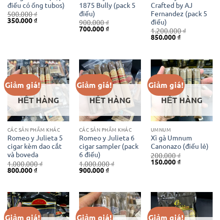
điếu có ống tubos)
1875 Bully (pack 5
Crafted by AJ
điếu)
Fernandez (pack 5
500.000
₫
Giá
Giá
350.000
₫
điếu)
900.000
₫
gốc
hiện
Giá
Giá
700.000
₫
1.200.000
₫
là:
tại
gốc
hiện
Giá
Giá
850.000
₫
500.000 ₫.
là:
là:
tại
gốc
hiện
350.000 ₫.
900.000 ₫.
là:
là:
tại
700.000 ₫.
1.200.000 ₫.
là:
850.000 ₫.
Giảm giá!
Giảm giá!
Giảm giá!
HẾT HÀNG
HẾT HÀNG
HẾT HÀNG
CÁC SẢN PHẨM KHÁC
CÁC SẢN PHẨM KHÁC
UMNUM
Romeo y Julieta 5
Romeo y Julieta 6
Xì gà Umnum
cigar kèm dao cắt
cigar sampler (pack
Canonazo (điếu lẻ)
và boveda
6 điếu)
200.000
₫
Giá
Giá
150.000
₫
1.000.000
₫
1.000.000
₫
gốc
hiện
Giá
Giá
Giá
Giá
800.000
₫
900.000
₫
là:
tại
gốc
hiện
gốc
hiện
200.000 ₫.
là:
là:
tại
là:
tại
150.000 ₫.
1.000.000 ₫.
là:
1.000.000 ₫.
là:
800.000 ₫.
900.000 ₫.
Giảm giá!
Giảm giá!
Giảm giá!