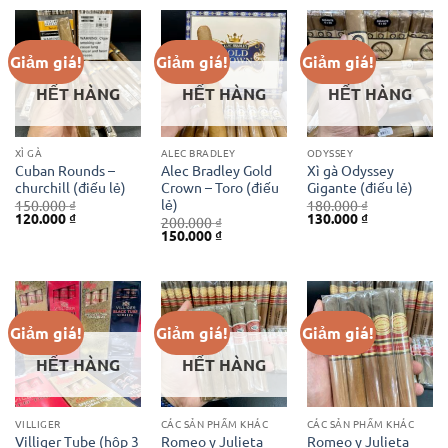
220.000 ₫.
là:
180.000 ₫.
Giảm giá!
Giảm giá!
Giảm giá!
HẾT HÀNG
HẾT HÀNG
HẾT HÀNG
XÌ GÀ
ALEC BRADLEY
ODYSSEY
Cuban Rounds –
Alec Bradley Gold
Xì gà Odyssey
churchill (điếu lẻ)
Crown – Toro (điếu
Gigante (điếu lẻ)
lẻ)
150.000
₫
180.000
₫
Giá
Giá
Giá
Giá
120.000
₫
130.000
₫
200.000
₫
gốc
hiện
gốc
hiện
Giá
Giá
150.000
₫
là:
tại
là:
tại
gốc
hiện
150.000 ₫.
là:
180.000 ₫.
là:
là:
tại
120.000 ₫.
130.000 ₫.
200.000 ₫.
là:
150.000 ₫.
Giảm giá!
Giảm giá!
Giảm giá!
HẾT HÀNG
HẾT HÀNG
VILLIGER
CÁC SẢN PHẨM KHÁC
CÁC SẢN PHẨM KHÁC
Villiger Tube (hộp 3
Romeo y Julieta
Romeo y Julieta