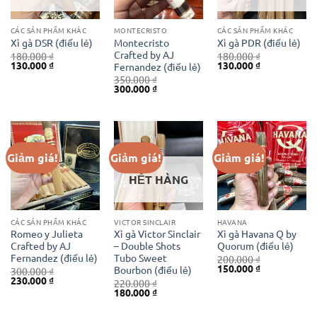
CÁC SẢN PHẨM KHÁC
MONTECRISTO
CÁC SẢN PHẨM KHÁC
Montecristo
Xì gà DSR (điếu lẻ)
Xì gà PDR (điếu lẻ)
Crafted by AJ
180.000
₫
180.000
₫
Giá
Giá
Giá
Giá
130.000
₫
130.000
₫
Fernandez (điếu lẻ)
gốc
hiện
gốc
hiện
350.000
₫
là:
tại
là:
tại
Giá
Giá
300.000
₫
180.000 ₫.
là:
180.000 ₫.
là:
gốc
hiện
130.000 ₫.
130.000 ₫.
là:
tại
350.000 ₫.
là:
300.000 ₫.
Giảm giá!
Giảm giá!
Giảm giá!
HẾT HÀNG
CÁC SẢN PHẨM KHÁC
VICTOR SINCLAIR
HAVANA
Romeo y Julieta
Xì gà Victor Sinclair
Xì gà Havana Q by
Crafted by AJ
– Double Shots
Quorum (điếu lẻ)
Fernandez (điếu lẻ)
Tubo Sweet
200.000
₫
Giá
Giá
150.000
₫
Bourbon (điếu lẻ)
300.000
₫
gốc
hiện
Giá
Giá
230.000
₫
220.000
₫
là:
tại
gốc
hiện
Giá
Giá
180.000
₫
200.000 ₫.
là:
là:
tại
gốc
hiện
150.000 ₫.
300.000 ₫.
là:
là:
tại
230.000 ₫.