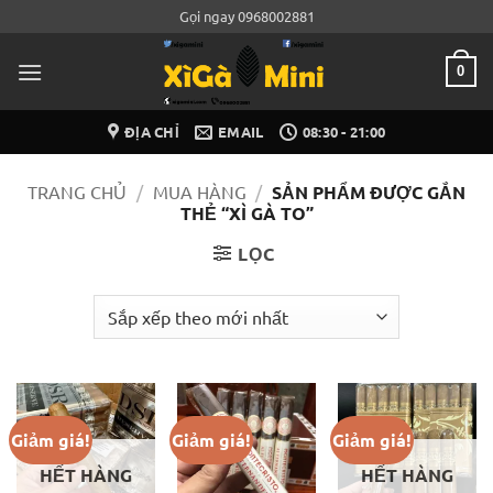
Bỏ
Gọi ngay 0968002881
qua
nội
0
dung
ĐỊA CHỈ
EMAIL
08:30 - 21:00
TRANG CHỦ
/
MUA HÀNG
/
SẢN PHẨM ĐƯỢC GẮN
THẺ “XÌ GÀ TO”
LỌC
Giảm giá!
Giảm giá!
Giảm giá!
HẾT HÀNG
HẾT HÀNG