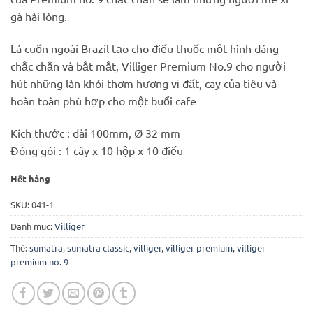
gà hài lòng.
Lá cuốn ngoài Brazil tạo cho điếu thuốc một hình dáng
chắc chắn và bắt mắt, Villiger Premium No.9 cho người
hút những làn khói thơm hương vị đất, cay của tiêu và
hoàn toàn phù hợp cho một buổi cafe
Kích thước : dài 100mm, Ø 32 mm
Đóng gói : 1 cây x 10 hộp x 10 điếu
Hết hàng
SKU:
041-1
Danh mục:
Villiger
Thẻ:
sumatra
,
sumatra classic
,
villiger
,
villiger premium
,
villiger
premium no. 9