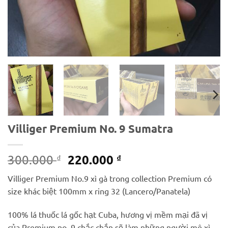
Villiger Premium No. 9 Sumatra
Giá
Giá
220.000
300.000
₫
₫
gốc
hiện
Villiger Premium No.9 xì gà trong collection Premium có
là:
tại
size khác biệt 100mm x ring 32 (Lancero/Panatela)
300.000 ₫.
là:
220.000 ₫.
100% lá thuốc lá gốc hạt Cuba, hương vị mềm mại đã vị
của Premium no. 9 chắc chắn sẽ làm những người mê xì