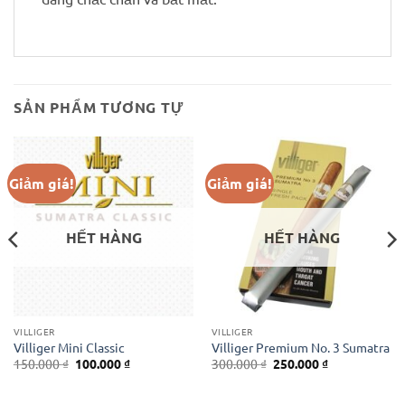
SẢN PHẨM TƯƠNG TỰ
Giảm giá!
Giảm giá!
HẾT HÀNG
HẾT HÀNG
VILLIGER
VILLIGER
Villiger Mini Classic
Villiger Premium No. 3 Sumatra
Giá
Giá
Giá
Giá
150.000
₫
100.000
₫
300.000
₫
250.000
₫
gốc
hiện
gốc
hiện
là:
tại
là:
tại
150.000 ₫.
là:
300.000 ₫.
là: