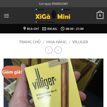
Bỏ
Gọi ngay 0968002881
qua
nội
0
dung
ĐỊA CHỈ
EMAIL
08:30 - 21:00
TRANG CHỦ
/
MUA HÀNG
/
VILLIGER
Giảm giá!