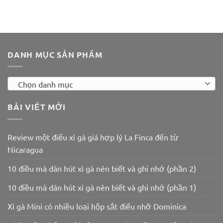
gốc
hiện
gốc
hiện
gốc
hiện
là:
tại
là:
tại
là:
tại
400.000 ₫.
là:
600.000 ₫.
là:
700.000 ₫.
là:
350.000 ₫.
550.000 ₫.
600.000 ₫.
DANH MỤC SẢN PHẨM
Chọn danh mục
BÀI VIẾT MỚI
Review một điếu xì gà giá hợp lý La Finca đến từ
Nicaragua
10 điều mà dân hút xì gà nên biết và ghi nhớ (phần 2)
10 điều mà dân hút xì gà nên biết và ghi nhớ (phần 1)
Xì gà Mini có nhiều loại hộp sắt điếu nhỡ Dominica