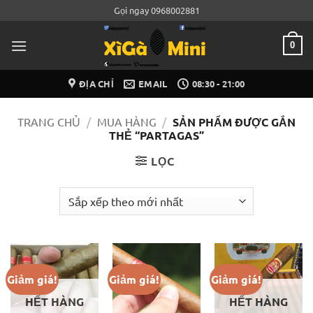
Bỏ
Gọi ngay 0968002881
qua
nội
0
dung
ĐỊA CHỈ
EMAIL
08:30 - 21:00
TRANG CHỦ
/
MUA HÀNG
/
SẢN PHẨM ĐƯỢC GẮN
THẺ “PARTAGAS”
LỌC
Giảm giá!
Giảm giá!
Giảm giá!
HẾT HÀNG
HẾT HÀNG