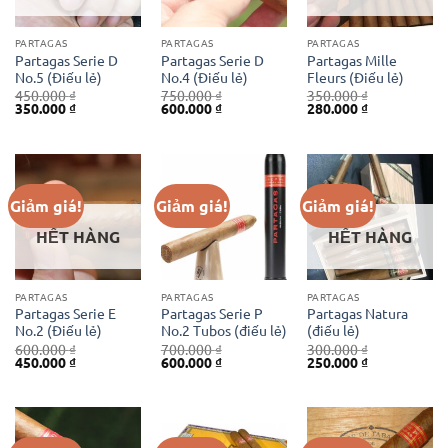
PARTAGAS
PARTAGAS
PARTAGAS
Partagas Serie D
Partagas Serie D
Partagas Mille
No.5 (Điếu lẻ)
No.4 (Điếu lẻ)
Fleurs (Điếu lẻ)
450.000
₫
750.000
₫
350.000
₫
Giá
Giá
Giá
Giá
Giá
Giá
350.000
₫
600.000
₫
280.000
₫
gốc
hiện
gốc
hiện
gốc
hiện
là:
tại
là:
tại
là:
tại
450.000 ₫.
là:
750.000 ₫.
là:
350.000 ₫.
là:
350.000 ₫.
600.000 ₫.
280.000 ₫.
Giảm giá!
Giảm giá!
Giảm giá!
HẾT HÀNG
HẾT HÀNG
PARTAGAS
PARTAGAS
PARTAGAS
Partagas Serie E
Partagas Serie P
Partagas Natura
No.2 (Điếu lẻ)
No.2 Tubos (điếu lẻ)
(điếu lẻ)
600.000
₫
700.000
₫
300.000
₫
Giá
Giá
Giá
Giá
Giá
Giá
450.000
₫
600.000
₫
250.000
₫
gốc
hiện
gốc
hiện
gốc
hiện
là:
tại
là:
tại
là:
tại
600.000 ₫.
là:
700.000 ₫.
là:
300.000 ₫.
là:
450.000 ₫.
600.000 ₫.
250.000 ₫.