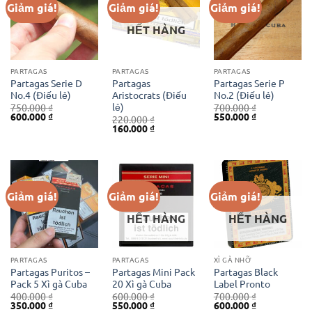
Giảm giá!
Giảm giá!
Giảm giá!
HẾT HÀNG
PARTAGAS
PARTAGAS
PARTAGAS
Partagas Serie D
Partagas
Partagas Serie P
No.4 (Điếu lẻ)
Aristocrats (Điếu
No.2 (Điếu lẻ)
lẻ)
750.000
₫
700.000
₫
Giá
Giá
Giá
Giá
600.000
₫
550.000
₫
220.000
₫
gốc
hiện
gốc
hiện
Giá
Giá
160.000
₫
là:
tại
là:
tại
gốc
hiện
750.000 ₫.
là:
700.000 ₫.
là:
là:
tại
600.000 ₫.
550.000 ₫.
220.000 ₫.
là:
160.000 ₫.
Giảm giá!
Giảm giá!
Giảm giá!
HẾT HÀNG
HẾT HÀNG
PARTAGAS
PARTAGAS
XÌ GÀ NHỠ
Partagas Puritos –
Partagas Mini Pack
Partagas Black
Pack 5 Xì gà Cuba
20 Xì gà Cuba
Label Pronto
400.000
₫
600.000
₫
700.000
₫
Giá
Giá
Giá
Giá
Giá
Giá
350.000
₫
550.000
₫
600.000
₫