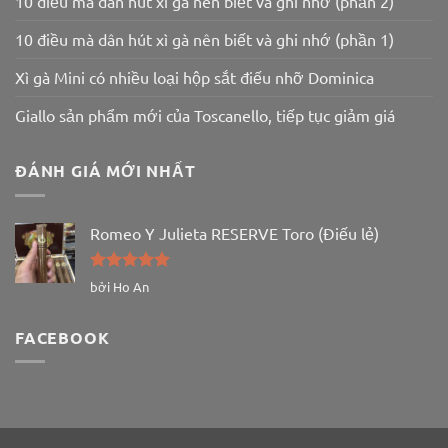
10 điều mà dân hút xì gà nên biết và ghi nhớ (phần 2)
10 điều mà dân hút xì gà nên biết và ghi nhớ (phần 1)
Xì gà Mini có nhiều loại hộp sắt điếu nhỡ Dominica
Giallo sản phẩm mới của Toscanello, tiếp tục giảm giá
ĐÁNH GIÁ MỚI NHẤT
Romeo Y Julieta RESERVE Toro (Điếu lẻ)
Được xếp
bởi Ho An
hạng
5
5
sao
FACEBOOK