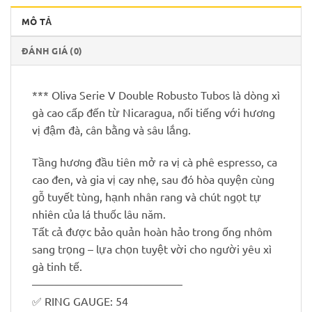
MÔ TẢ
ĐÁNH GIÁ (0)
*** Oliva Serie V Double Robusto Tubos là dòng xì
gà cao cấp đến từ Nicaragua, nổi tiếng với hương
vị đậm đà, cân bằng và sâu lắng.
Tầng hương đầu tiên mở ra vị cà phê espresso, ca
cao đen, và gia vị cay nhẹ, sau đó hòa quyện cùng
gỗ tuyết tùng, hạnh nhân rang và chút ngọt tự
nhiên của lá thuốc lâu năm.
Tất cả được bảo quản hoàn hảo trong ống nhôm
sang trọng – lựa chọn tuyệt vời cho người yêu xì
gà tinh tế.
—————————————–
✅ RING GAUGE: 54