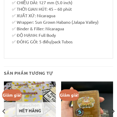
✅ CHIỀU DÀI: 127 mm (5.0 inch)
✅ THỜI GIAN HÚT: 45 – 60 phút
✅ XUẤT XỨ: Nicaragua
✅ Wrapper: Sun Grown Habano (Jalapa Valley)
✅ Binder & Filler: Nicaragua
✅ ĐỘ MẠNH: Full Body
✅ ĐÓNG GÓI: 5 điếu/pack Tubos
SẢN PHẨM TƯƠNG TỰ
Giảm giá!
Giảm giá!
HẾT HÀNG