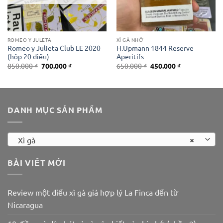
ROMEO Y JULETA
XÌ GÀ NHỠ
Romeo y Julieta Club LE 2020
H.Upmann 1844 Reserve
(hộp 20 điếu)
Aperitifs
Giá
Giá
Giá
Giá
850.000
₫
700.000
₫
650.000
₫
450.000
₫
gốc
hiện
gốc
hiện
là:
tại
là:
tại
850.000 ₫.
là:
650.000 ₫.
là:
700.000 ₫.
450.000 ₫.
DANH MỤC SẢN PHẨM
×
Xì gà
BÀI VIẾT MỚI
Review một điếu xì gà giá hợp lý La Finca đến từ
Nicaragua