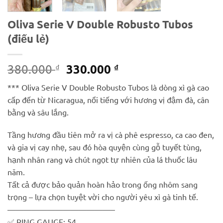
Oliva Serie V Double Robusto Tubos
(điếu lẻ)
Giá
Giá
330.000
380.000
₫
₫
gốc
hiện
*** Oliva Serie V Double Robusto Tubos là dòng xì gà cao
là:
tại
cấp đến từ Nicaragua, nổi tiếng với hương vị đậm đà, cân
380.000 ₫.
là:
bằng và sâu lắng.
330.000 ₫.
Tầng hương đầu tiên mở ra vị cà phê espresso, ca cao đen,
và gia vị cay nhẹ, sau đó hòa quyện cùng gỗ tuyết tùng,
hạnh nhân rang và chút ngọt tự nhiên của lá thuốc lâu
năm.
Tất cả được bảo quản hoàn hảo trong ống nhôm sang
trọng – lựa chọn tuyệt vời cho người yêu xì gà tinh tế.
—————————————–
✅ RING GAUGE: 54