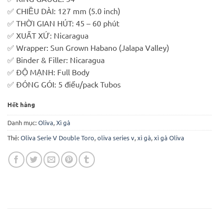
✅ CHIỀU DÀI: 127 mm (5.0 inch)
✅ THỜI GIAN HÚT: 45 – 60 phút
✅ XUẤT XỨ: Nicaragua
✅ Wrapper: Sun Grown Habano (Jalapa Valley)
✅ Binder & Filler: Nicaragua
✅ ĐỘ MẠNH: Full Body
✅ ĐÓNG GÓI: 5 điếu/pack Tubos
Hết hàng
Danh mục:
Oliva
,
Xì gà
Thẻ:
Oliva Serie V Double Toro
,
oliva series v
,
xì gà
,
xì gà Oliva