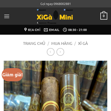
Bỏ
Gọi ngay 0968002881
qua
nội
0
dung
ĐỊA CHỈ
EMAIL
08:30 - 21:00
TRANG CHỦ
/
MUA HÀNG
/
XÌ GÀ
Giảm giá!