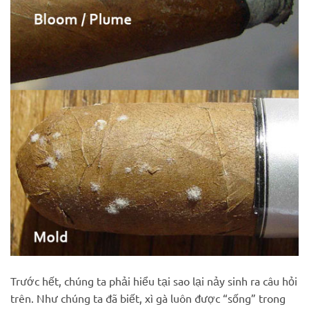
Trước hết, chúng ta phải hiểu tại sao lại nảy sinh ra câu hỏi
trên. Như chúng ta đã biết, xì gà luôn được “sống” trong