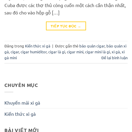
Cuba được các thợ thủ công cuốn một cách cẩn thận nhất,
sau đó cho vào hộp gỗ […]
TIẾP TỤC ĐỌC
→
Đăng trong
Kiến thức xì gà
|
Được gắn thẻ
bảo quản cigar
,
bảo quản xì
gà
,
cigar
,
cigar humiditor
,
cigar là gì
,
cigar mini
,
cigar mini là gì
,
xì gà
,
xì
gà mini
Để lại bình luận
CHUYÊN MỤC
Khuyến mãi xì gà
Kiến thức xì gà
BÀI VIẾT MỚI