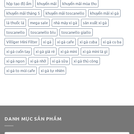
hộp tạo độ ẩm
khuyến mãi
khuyến mãi mùa thu
khuyến mãi tháng 5
khuyến mãi toscanello
khuyến mãi xì gà
lá thuốc lá
mega sale
nhà máy xì gà
sản xuất xì gà
toscanello
toscanello blu
toscanello giallo
Villiger Mini Filter
xì gà
xì gà cafe
xì gà cuba
xì gà cu ba
xì gà cuốn tay
xì gà giá rẻ
xì gà mini
xì gà mini là gì
xì gà ngon
xì gà nhỡ
xì gà sữa
xì gà thủ công
xì gà to mùi cafe
xì gà tự nhiên
DANH MỤC SẢN PHẨM