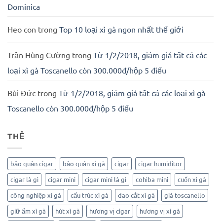
Dominica
Heo con
trong
Top 10 loại xì gà ngon nhất thế giới
Trần Hùng Cường
trong
Từ 1/2/2018, giảm giá tất cả các
loại xì gà Toscanello còn 300.000đ/hộp 5 điếu
Bùi Đức
trong
Từ 1/2/2018, giảm giá tất cả các loại xì gà
Toscanello còn 300.000đ/hộp 5 điếu
THẺ
bảo quản cigar
bảo quản xì gà
cigar
cigar humiditor
cigar là gì
cigar mini
cigar mini là gì
cohiba mini
cuốn xì gà
công nghiệp xì gà
cấu trúc xì gà
dao cắt xì gà
giá toscanello
giữ ẩm xì gà
hút xì gà
hương vị cigar
hương vị xì gà