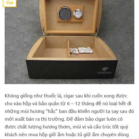
Th9
Không giống như thuốc lá, cigar sau khi cuốn xong được
cho vào hộp và bảo quản từ 6 – 12 tháng để nó loại hết đi
những mùi hương “hắc” ban đầu khiến người ta say sau đó
mới xuất bán ra thị trường. Để đảm bảo cigar luôn có
được chất lượng hương thơm, mùi vị và cấu trúc tốt quý
khách nên mua hộp giữ ẩm hoặc tủ giữ ẩm chuyên dùng