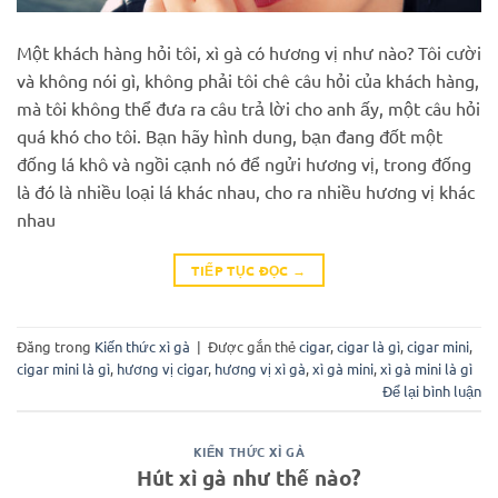
Một khách hàng hỏi tôi, xì gà có hương vị như nào? Tôi cười
và không nói gì, không phải tôi chê câu hỏi của khách hàng,
mà tôi không thể đưa ra câu trả lời cho anh ấy, một câu hỏi
quá khó cho tôi. Bạn hãy hình dung, bạn đang đốt một
đống lá khô và ngồi cạnh nó để ngửi hương vị, trong đống
là đó là nhiều loại lá khác nhau, cho ra nhiều hương vị khác
nhau
TIẾP TỤC ĐỌC
→
Đăng trong
Kiến thức xì gà
|
Được gắn thẻ
cigar
,
cigar là gì
,
cigar mini
,
cigar mini là gì
,
hương vị cigar
,
hương vị xì gà
,
xì gà mini
,
xì gà mini là gì
Để lại bình luận
KIẾN THỨC XÌ GÀ
Hút xì gà như thế nào?