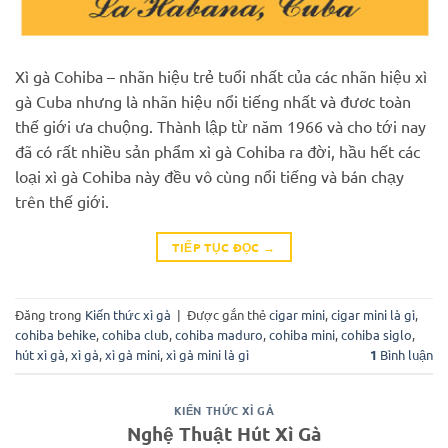
Xì gà Cohiba – nhãn hiệu trẻ tuổi nhất của các nhãn hiệu xì
gà Cuba nhưng là nhãn hiệu nổi tiếng nhất và đươc toàn
thế giới ưa chuộng. Thành lập từ năm 1966 và cho tới nay
đã có rất nhiều sản phẩm xì gà Cohiba ra đời, hầu hết các
loại xì gà Cohiba này đều vô cùng nổi tiếng và bán chạy
trên thế giới.
TIẾP TỤC ĐỌC
→
Đăng trong
Kiến thức xì gà
|
Được gắn thẻ
cigar mini
,
cigar mini là gì
,
cohiba behike
,
cohiba club
,
cohiba maduro
,
cohiba mini
,
cohiba siglo
,
hút xì gà
,
xì gà
,
xì gà mini
,
xì gà mini là gì
1
Bình luận
KIẾN THỨC XÌ GÀ
Nghệ Thuật Hút Xì Gà