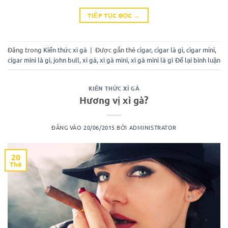
TIẾP TỤC ĐỌC
→
Đăng trong
Kiến thức xì gà
|
Được gắn thẻ
cigar
,
cigar là gì
,
cigar mini
,
cigar mini là gì
,
john bull
,
xì gà
,
xì gà mini
,
xì gà mini là gì
Để lại bình luận
KIẾN THỨC XÌ GÀ
Hương vị xì gà?
ĐĂNG VÀO
20/06/2015
BỞI
ADMINISTRATOR
20
Th6