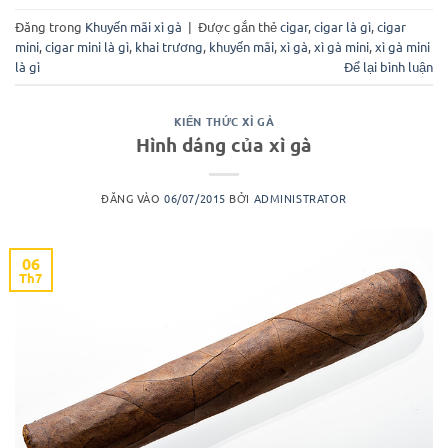
Đăng trong
Khuyến mãi xì gà
|
Được gắn thẻ
cigar
,
cigar là gì
,
cigar
mini
,
cigar mini là gì
,
khai trương
,
khuyến mãi
,
xì gà
,
xì gà mini
,
xì gà mini
là gì
Để lại bình luận
KIẾN THỨC XÌ GÀ
Hình dáng của xì gà
ĐĂNG VÀO
06/07/2015
BỞI
ADMINISTRATOR
06
Th7