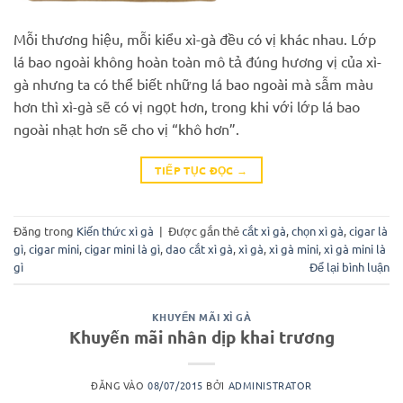
Mỗi thương hiệu, mỗi kiểu xì-gà đều có vị khác nhau. Lớp
lá bao ngoài không hoàn toàn mô tả đúng hương vị của xì-
gà nhưng ta có thể biết những lá bao ngoài mà sẫm màu
hơn thì xì-gà sẽ có vị ngọt hơn, trong khi với lớp lá bao
ngoài nhạt hơn sẽ cho vị “khô hơn”.
TIẾP TỤC ĐỌC
→
Đăng trong
Kiến thức xì gà
|
Được gắn thẻ
cắt xì gà
,
chọn xì gà
,
cigar là
gì
,
cigar mini
,
cigar mini là gì
,
dao cắt xì gà
,
xì gà
,
xì gà mini
,
xì gà mini là
gì
Để lại bình luận
KHUYẾN MÃI XÌ GÀ
Khuyến mãi nhân dịp khai trương
ĐĂNG VÀO
08/07/2015
BỞI
ADMINISTRATOR