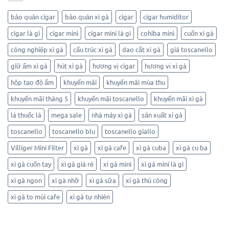
bảo quản cigar
bảo quản xì gà
cigar
cigar humiditor
cigar là gì
cigar mini
cigar mini là gì
cohiba mini
cuốn xì gà
công nghiệp xì gà
cấu trúc xì gà
dao cắt xì gà
giá toscanello
giữ ẩm xì gà
hút xì gà
hương vị cigar
hương vị xì gà
hộp tạo độ ẩm
khuyến mãi
khuyến mãi mùa thu
khuyến mãi tháng 5
khuyến mãi toscanello
khuyến mãi xì gà
lá thuốc lá
mega sale
nhà máy xì gà
sản xuất xì gà
toscanello
toscanello blu
toscanello giallo
Villiger Mini Filter
xì gà
xì gà cafe
xì gà cuba
xì gà cu ba
xì gà cuốn tay
xì gà giá rẻ
xì gà mini
xì gà mini là gì
xì gà ngon
xì gà nhỡ
xì gà sữa
xì gà thủ công
xì gà to mùi cafe
xì gà tự nhiên