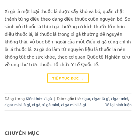
Xì gà là một loại thuốc lá được sấy khô và bó, quấn chặt
thành từng điếu theo dạng điếu thuốc cuộn nguyên bó. So
sánh với thuốc lá thì xì gà thường có kích thước lớn hơn
điếu thuốc lá, lá thuốc lá trong xì gà thường để nguyên
không thái, vỏ bọc bên ngoài của một điếu xì gà cũng chính
là lá thuốc lá. Xì gà do làm từ nguyên liệu là thuốc lá nên
không tốt cho sức khỏe, theo cơ quan Quốc tế Nghiên cứu
về ung thư trực thuộc Tổ chức Y tế Quốc tế.
TIẾP TỤC ĐỌC
→
Đăng trong
Kiến thức xì gà
|
Được gắn thẻ
cigar
,
cigar là gì
,
cigar mini
,
cigar mini là gì
,
xì gà
,
xì gà mini
,
xì gà mini là gì
Để lại bình luận
CHUYÊN MỤC