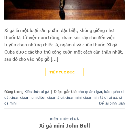
Xì gà là một lo ại sản phẩm đặc biệt, không giống như
thuốc lá, từ việc nuôi trồng, chăm sóc cây cho đến việc
tuyển chọn những chiếc lá, ngâm ủ và cuốn thuốc. Xì gà
Cuba được các thợ thủ công cuốn một cách cẩn thận nhất,
sau đó cho vào hộp gỗ […]
TIẾP TỤC ĐỌC
→
Đăng trong
Kiến thức xì gà
|
Được gắn thẻ
bảo quản cigar
,
bảo quản xì
gà
,
cigar
,
cigar humiditor
,
cigar là gì
,
cigar mini
,
cigar mini là gì
,
xì gà
,
xì
gà mini
Để lại bình luận
KIẾN THỨC XÌ GÀ
Xì gà mini John Bull