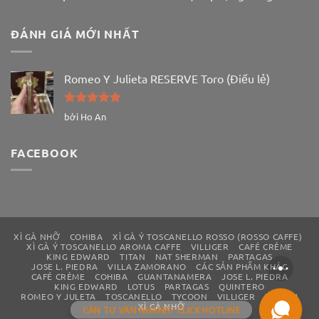
ĐÁNH GIÁ MỚI NHẤT
Romeo Y Julieta RESERVE Toro (Điếu lẻ)
Được xếp
bởi Ho An
hạng
5
5
sao
FACEBOOK
XÌ GÀ NHỠ
COHIBA
XÌ GÀ Ý TOSCANELLO ROSSO (ROSSO CAFFE)
XÌ GÀ Ý TOSCANELLO AROMA CAFFE
VILLIGER
CAFÉ CRÈME
KING EDWARD
TITAN
NAT SHERMAN
PARTAGAS
JOSE L. PIEDRA
VILLA ZAMORANO
CÁC SẢN PHẨM KHÁC
CAFÉ CRÈME
COHIBA
GUANTANAMERA
JOSE L. PIEDRA
KING EDWARD
LOTUS
PARTAGAS
QUINTERO
ROMEO Y JULETA
TOSCANELLO
TYCOON
VILLIGER
WILLEM
XÌ GÀ NHỠ
CẦN TƯ VẤN NHANH? CLICK HOTLINE