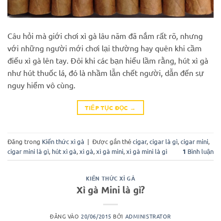
Câu hỏi mà giới chơi xì gà lâu năm đã nắm rất rõ, nhưng
với những người mới chơi lại thường hay quên khi cầm
điếu xì gà lên tay. Đôi khi các bạn hiểu lầm rằng, hút xì gà
như hút thuốc lá, đó là nhầm lẫn chết người, dẫn đến sự
nguy hiểm vô cùng.
TIẾP TỤC ĐỌC
→
Đăng trong
Kiến thức xì gà
|
Được gắn thẻ
cigar
,
cigar là gì
,
cigar mini
,
cigar mini là gì
,
hút xì gà
,
xì gà
,
xì gà mini
,
xì gà mini là gì
1
Bình luận
KIẾN THỨC XÌ GÀ
Xì gà Mini là gì?
ĐĂNG VÀO
20/06/2015
BỞI
ADMINISTRATOR