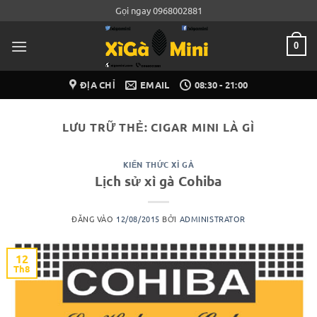
Bỏ
Gọi ngay 0968002881
qua
nội
0
dung
ĐỊA CHỈ
EMAIL
08:30 - 21:00
LƯU TRỮ THẺ:
CIGAR MINI LÀ GÌ
KIẾN THỨC XÌ GÀ
Lịch sử xì gà Cohiba
ĐĂNG VÀO
12/08/2015
BỞI
ADMINISTRATOR
12
Th8