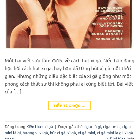
Một bài viết sưu tầm được về cách hút xì gà. Nếu bạn đang
học hỏi cách hút xì gà, hay bạn đã từng hút xì gà một thời
gian. Nhưng những điều đặc biệt của xì gà giống như một
phong cách thật sự thì không phải ai cũng biết tới. Bài viết
của […]
TIẾP TỤC ĐỌC
→
Đăng trong
Kiến thức xì gà
|
Được gắn thẻ
cigar là gì
,
cigar mini
,
cigar
mini là gì
,
hương vị xì gà
,
hút xì gà
,
xì gà
,
xì gà mini
,
xì gà mini là gì
,
xì gà
ngon
Để lại bình luận