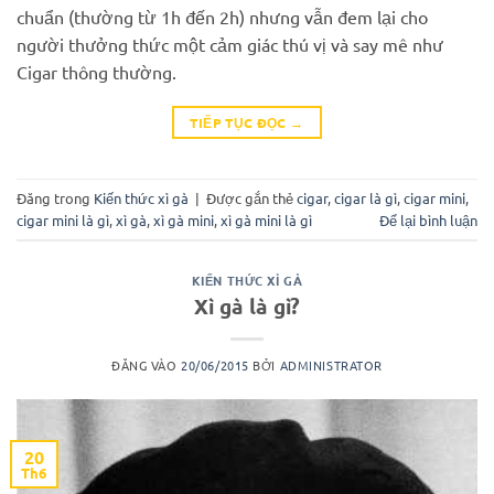
chuẩn (thường từ 1h đến 2h) nhưng vẫn đem lại cho
người thưởng thức một cảm giác thú vị và say mê như
Cigar thông thường.
TIẾP TỤC ĐỌC
→
Đăng trong
Kiến thức xì gà
|
Được gắn thẻ
cigar
,
cigar là gì
,
cigar mini
,
cigar mini là gì
,
xì gà
,
xì gà mini
,
xì gà mini là gì
Để lại bình luận
KIẾN THỨC XÌ GÀ
Xì gà là gì?
ĐĂNG VÀO
20/06/2015
BỞI
ADMINISTRATOR
20
Th6