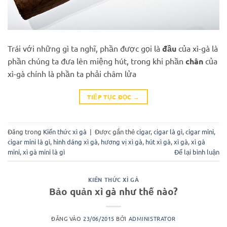
Trái với những gì ta nghĩ, phần được gọi là
đầu
của xì-gà là
phần chúng ta đưa lên miệng hút, trong khi phần
chân
của
xì-gà chính là phần ta phải châm lửa
TIẾP TỤC ĐỌC
→
Đăng trong
Kiến thức xì gà
|
Được gắn thẻ
cigar
,
cigar là gì
,
cigar mini
,
cigar mini là gì
,
hình dáng xì gà
,
hương vị xì gà
,
hút xì gà
,
xì gà
,
xì gà
mini
,
xì gà mini là gì
Để lại bình luận
KIẾN THỨC XÌ GÀ
Bảo quản xì gà như thế nào?
ĐĂNG VÀO
23/06/2015
BỞI
ADMINISTRATOR