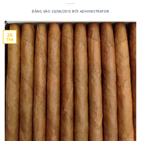
ĐĂNG VÀO
20/06/2015
BỞI
ADMINISTRATOR
20
Th6