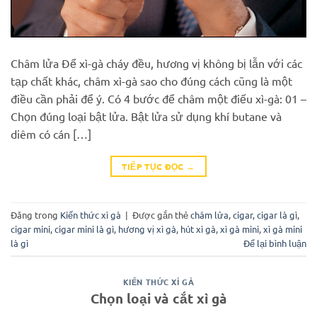
Châm lửa Để xì-gà cháy đều, hương vị không bị lẫn với các
tạp chất khác, châm xì-gà sao cho đúng cách cũng là một
điều cần phải để ý. Có 4 bước để châm một điếu xì-gà: 01 –
Chọn đúng loại bật lửa. Bật lửa sử dụng khí butane và
diêm có cán […]
TIẾP TỤC ĐỌC
→
Đăng trong
Kiến thức xì gà
|
Được gắn thẻ
châm lửa
,
cigar
,
cigar là gì
,
cigar mini
,
cigar mini là gì
,
hương vị xì gà
,
hút xì gà
,
xì gà mini
,
xì gà mini
là gì
Để lại bình luận
KIẾN THỨC XÌ GÀ
Chọn loại và cắt xì gà