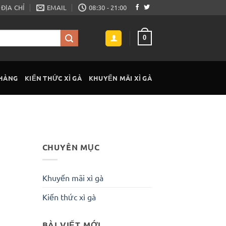
ĐỊA CHỈ
EMAIL
08:30 - 21:00
0
 HÀNG
KIẾN THỨC XÌ GÀ
KHUYẾN MÃI XÌ GÀ
CHUYÊN MỤC
Khuyến mãi xì gà
Kiến thức xì gà
BÀI VIẾT MỚI