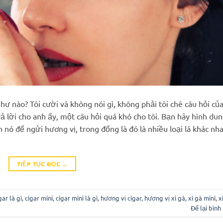
như nào? Tôi cười và không nói gì, không phải tôi chê câu hỏi củ
ả lời cho anh ấy, một câu hỏi quá khó cho tôi. Bạn hãy hình dun
nó để ngửi hương vị, trong đống là đó là nhiều loại lá khác nha
TIẾP TỤC ĐỌC
→
gar là gì
,
cigar mini
,
cigar mini là gì
,
hương vị cigar
,
hương vị xì gà
,
xì gà mini
,
x
Để lại bình