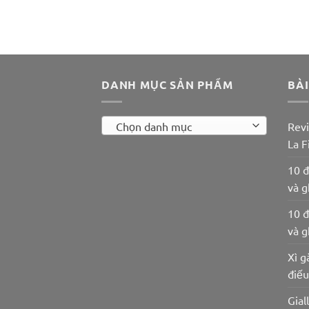
DANH MỤC SẢN PHẨM
BÀI
Chọn danh mục
Revi
La F
10 đ
và g
10 đ
và g
Xì g
điế
Gial