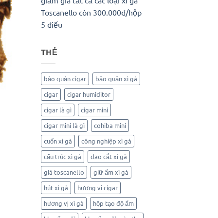
Toscanello còn 300.000đ/hộp
5 điếu
THẺ
bảo quản cigar
bảo quản xì gà
cigar
cigar humiditor
cigar là gì
cigar mini
cigar mini là gì
cohiba mini
cuốn xì gà
công nghiệp xì gà
cấu trúc xì gà
dao cắt xì gà
giá toscanello
giữ ẩm xì gà
hút xì gà
hương vị cigar
hương vị xì gà
hộp tạo độ ẩm