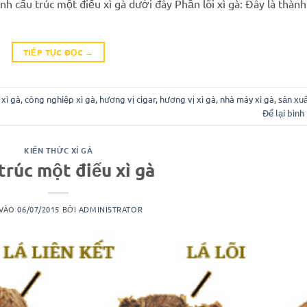
hình cấu trúc một điếu xì gà dưới đây Phần lõi xì gà: Đây là thành
TIẾP TỤC ĐỌC
→
 xì gà
,
công nghiệp xì gà
,
hương vị cigar
,
hương vị xì gà
,
nhà máy xì gà
,
sản xuấ
Để lại bình
KIẾN THỨC XÌ GÀ
trúc một điếu xì gà
 VÀO
06/07/2015
BỞI
ADMINISTRATOR