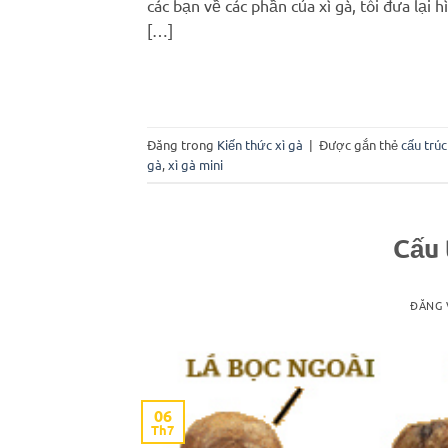
các bạn về các phần của xì gà, tôi đưa lại 
[…]
Đăng trong
Kiến thức xì gà
|
Được gắn thẻ
cấu trúc
gà
,
xì gà mini
Cấu 
ĐĂNG
06
Th7