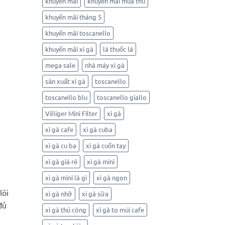
khuyến mãi
khuyến mãi mùa thu
khuyến mãi tháng 5
khuyến mãi toscanello
khuyến mãi xì gà
lá thuốc lá
mega sale
nhà máy xì gà
sản xuất xì gà
toscanello
toscanello blu
toscanello giallo
Villiger Mini Filter
xì gà
xì gà cafe
xì gà cuba
xì gà cu ba
xì gà cuốn tay
xì gà giá rẻ
xì gà mini
xì gà mini là gì
xì gà ngon
lõi
xì gà nhỡ
xì gà sữa
đủ
xì gà thủ công
xì gà to mùi cafe