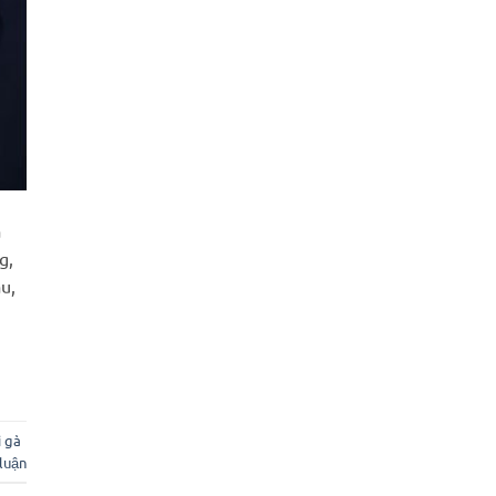
a
g,
u,
ì gà
 luận