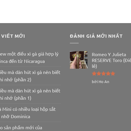
 VIẾT MỚI
ĐÁNH GIÁ MỚI NHẤT
ew một điếu xì gà giá hợp lý
Romeo Y Julieta
RESERVE Toro (Đi
inca đến từ Nicaragua
lẻ)
iều mà dân hút xì gà nên biết
hi nhớ (phần 2)
Được xếp
bởi Ho An
hạng
5
5
iều mà dân hút xì gà nên biết
sao
hi nhớ (phần 1)
à Mini có nhiều loại hộp sắt
u nhỡ Dominica
lo sản phẩm mới của