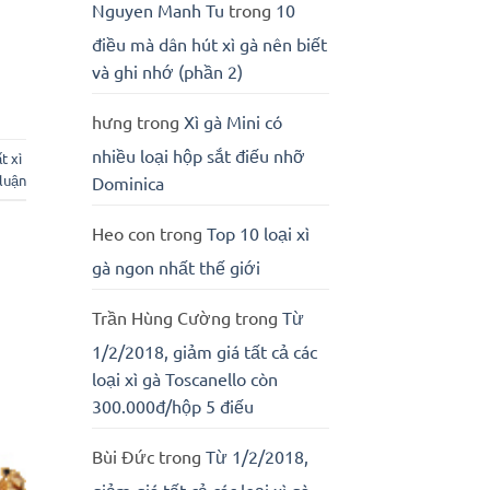
Nguyen Manh Tu
trong
10
điều mà dân hút xì gà nên biết
và ghi nhớ (phần 2)
hưng
trong
Xì gà Mini có
nhiều loại hộp sắt điếu nhỡ
t xì
 luận
Dominica
Heo con
trong
Top 10 loại xì
gà ngon nhất thế giới
Trần Hùng Cường
trong
Từ
1/2/2018, giảm giá tất cả các
loại xì gà Toscanello còn
300.000đ/hộp 5 điếu
Bùi Đức
trong
Từ 1/2/2018,
giảm giá tất cả các loại xì gà