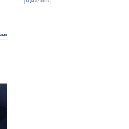
xì gà tự nhiên
 luận