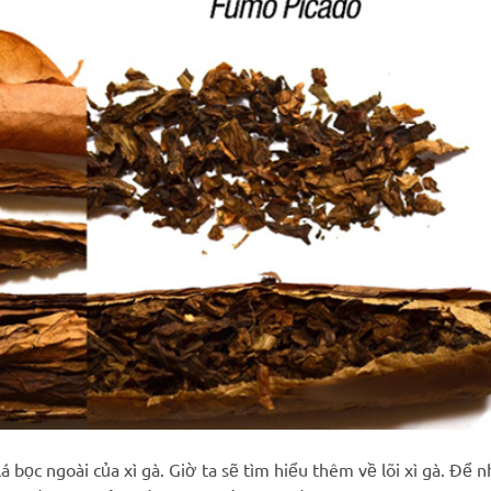
 bọc ngoài của xì gà. Giờ ta sẽ tìm hiểu thêm về lõi xì gà. Để n