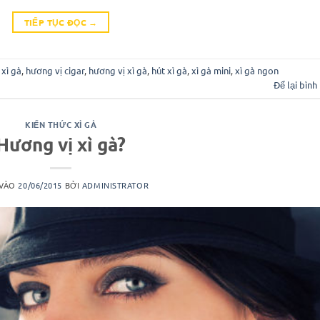
TIẾP TỤC ĐỌC
→
 xì gà
,
hương vị cigar
,
hương vị xì gà
,
hút xì gà
,
xì gà mini
,
xì gà ngon
Để lại bình
KIẾN THỨC XÌ GÀ
Hương vị xì gà?
 VÀO
20/06/2015
BỞI
ADMINISTRATOR