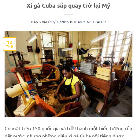
Xì gà Cuba sắp quay trở lại Mỹ
ĐĂNG VÀO
12/09/2015
BỞI
ADMINISTRATOR
12
Th9
Có mặt trên 150 quốc gia và trở thành một biểu tượng của
đất nước, nhưng những điếu xì gà Cuba nổi tiếng được