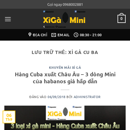
Bỏ
Gọi ngay 0968002881
qua
nội
0
dung
ĐỊA CHỈ
EMAIL
08:30 - 21:00
LƯU TRỮ THẺ:
XÌ GÀ CU BA
KHUYẾN MÃI XÌ GÀ
Hàng Cuba xuất Châu Âu – 3 dòng Mini
của habanos giá hấp dẫn
ĐĂNG VÀO
06/09/2018
BỞI
ADMINISTRATOR
06
Th9