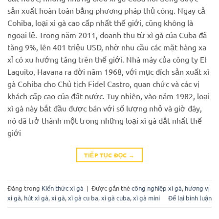
sản xuất hoàn toàn bằng phương pháp thủ công. Ngay cả
Cohiba, loại xì gà cao cấp nhất thế giới, cũng không là
ngoại lệ. Trong năm 2011, doanh thu từ xì gà của Cuba đã
tăng 9%, lên 401 triệu USD, nhờ nhu cầu các mặt hàng xa
xỉ có xu hướng tăng trên thế giới. Nhà máy của công ty El
Laguito, Havana ra đời năm 1968, với mục đích sản xuất xì
gà Cohiba cho Chủ tịch Fidel Castro, quan chức và các vị
khách cấp cao của đất nước. Tuy nhiên, vào năm 1982, loại
xì gà này bắt đầu được bán với số lượng nhỏ và giờ đây,
nó đã trở thành một trong những loại xì gà đắt nhất thế
giới
TIẾP TỤC ĐỌC
→
Đăng trong
Kiến thức xì gà
|
Được gắn thẻ
công nghiệp xì gà
,
hương vị
xì gà
,
hút xì gà
,
xì gà
,
xì gà cu ba
,
xì gà cuba
,
xì gà mini
Để lại bình luận