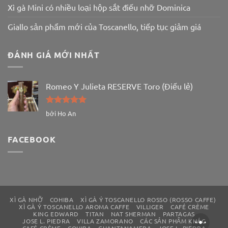
Xì gà Mini có nhiều loại hộp sắt điếu nhỡ Dominica
Giallo sản phẩm mới của Toscanello, tiếp tục giảm giá
ĐÁNH GIÁ MỚI NHẤT
Romeo Y Julieta RESERVE Toro (Điếu lẻ)
Được xếp
bởi Ho An
hạng
5
5
sao
FACEBOOK
XÌ GÀ NHỠ
COHIBA
XÌ GÀ Ý TOSCANELLO ROSSO (ROSSO CAFFE)
XÌ GÀ Ý TOSCANELLO AROMA CAFFE
VILLIGER
CAFÉ CRÈME
KING EDWARD
TITAN
NAT SHERMAN
PARTAGAS
JOSE L. PIEDRA
VILLA ZAMORANO
CÁC SẢN PHẨM KHÁC