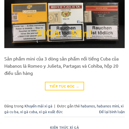
Sản phẩm mini của 3 dòng sản phẩm nổi tiếng Cuba của
Habanos là Romeo y Julieta, Partagas và Cohiba, hộp 20
điếu sẵn hàng
TIẾP TỤC ĐỌC
→
Đăng trong
Khuyến mãi xì gà
|
Được gắn thẻ
habanos
,
habanos mini
,
xì
gà cu ba
,
xì gà cuba
,
xì gà xuất đức
Để lại bình luận
KIẾN THỨC XÌ GÀ