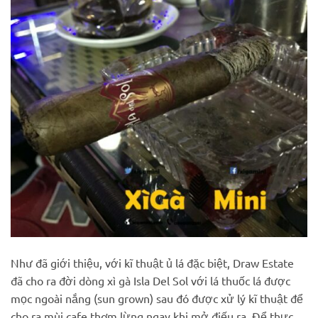
Như đã giới thiệu, với kĩ thuật ủ lá đặc biệt, Draw Estate
đã cho ra đời dòng xì gà Isla Del Sol với lá thuốc lá được
mọc ngoài nắng (sun grown) sau đó được xử lý kĩ thuật để
cho ra mùi cafe thơm lừng ngay khi mở điếu ra. Để thực