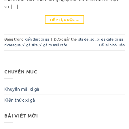
sự […]
TIẾP TỤC ĐỌC
→
Đăng trong
Kiến thức xì gà
|
Được gắn thẻ
isla del sol
,
xì gà cafe
,
xì gà
nicaragua
,
xì gà sữa
,
xì gà to mùi cafe
Để lại bình luận
CHUYÊN MỤC
Khuyến mãi xì gà
Kiến thức xì gà
BÀI VIẾT MỚI