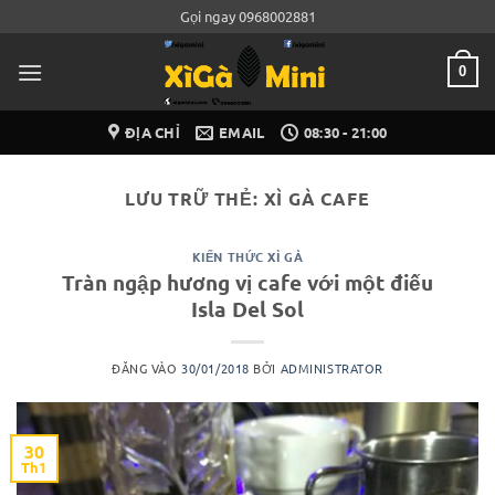
Bỏ
Gọi ngay 0968002881
qua
nội
0
dung
ĐỊA CHỈ
EMAIL
08:30 - 21:00
LƯU TRỮ THẺ:
XÌ GÀ CAFE
KIẾN THỨC XÌ GÀ
Tràn ngập hương vị cafe với một điếu
Isla Del Sol
ĐĂNG VÀO
30/01/2018
BỞI
ADMINISTRATOR
30
Th1