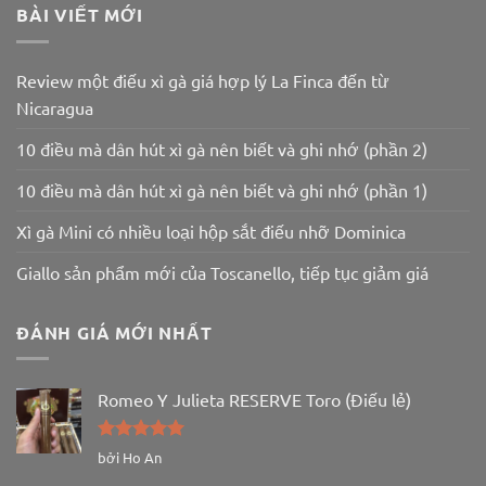
BÀI VIẾT MỚI
Review một điếu xì gà giá hợp lý La Finca đến từ
Nicaragua
10 điều mà dân hút xì gà nên biết và ghi nhớ (phần 2)
10 điều mà dân hút xì gà nên biết và ghi nhớ (phần 1)
Xì gà Mini có nhiều loại hộp sắt điếu nhỡ Dominica
Giallo sản phẩm mới của Toscanello, tiếp tục giảm giá
ĐÁNH GIÁ MỚI NHẤT
Romeo Y Julieta RESERVE Toro (Điếu lẻ)
Được xếp
bởi Ho An
hạng
5
5