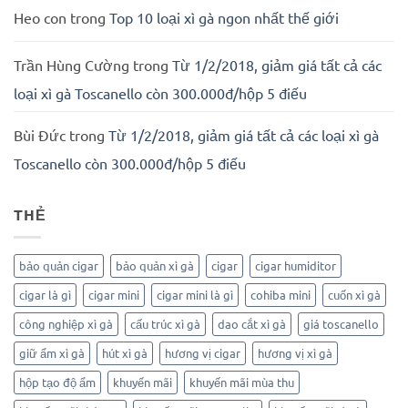
Heo con
trong
Top 10 loại xì gà ngon nhất thế giới
Trần Hùng Cường
trong
Từ 1/2/2018, giảm giá tất cả các
loại xì gà Toscanello còn 300.000đ/hộp 5 điếu
Bùi Đức
trong
Từ 1/2/2018, giảm giá tất cả các loại xì gà
Toscanello còn 300.000đ/hộp 5 điếu
THẺ
bảo quản cigar
bảo quản xì gà
cigar
cigar humiditor
cigar là gì
cigar mini
cigar mini là gì
cohiba mini
cuốn xì gà
công nghiệp xì gà
cấu trúc xì gà
dao cắt xì gà
giá toscanello
giữ ẩm xì gà
hút xì gà
hương vị cigar
hương vị xì gà
hộp tạo độ ẩm
khuyến mãi
khuyến mãi mùa thu