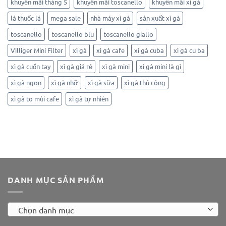
khuyến mãi tháng 5
khuyến mãi toscanello
khuyến mãi xì gà
lá thuốc lá
mega sale
nhà máy xì gà
sản xuất xì gà
toscanello
toscanello blu
toscanello giallo
Villiger Mini Filter
xì gà
xì gà cafe
xì gà cuba
xì gà cu ba
xì gà cuốn tay
xì gà giá rẻ
xì gà mini
xì gà mini là gì
xì gà ngon
xì gà nhỡ
xì gà sữa
xì gà thủ công
xì gà to mùi cafe
xì gà tự nhiên
DANH MỤC SẢN PHẨM
Chọn danh mục