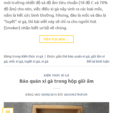
môi trường nhiệt độ và độ ẩm tiêu chuẩn (18 độ C và 70%
độ ẩm) cho nên, việc điếu xì gà nảy sinh ra các loại mốc,
nấm là hết sức bình thường. Nhưng, đâu là mốc và đâu là
“tuyết” xì gà, thì bài viết này sẽ chỉ ra cho người hút
(Smoker) nhận biết sơ bộ về chúng.
TIẾP TỤC ĐỌC
→
Đăng trong
Kiến thức xì gà
|
Được gắn thẻ
bảo quản xì gà
,
giữ ẩm xì
gà
,
mốc xì gà
,
tuyết xì gà
,
xì gà
Để lại bình luận
KIẾN THỨC XÌ GÀ
Bảo quản xì gà trong hộp giữ ẩm
ĐĂNG VÀO
09/09/2015
BỞI
ADMINISTRATOR
09