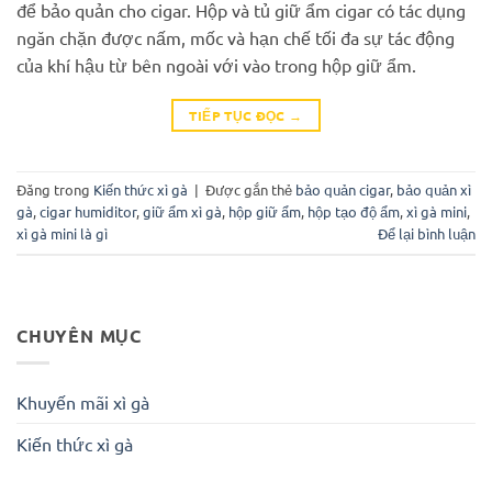
để bảo quản cho cigar. Hộp và tủ giữ ẩm cigar có tác dụng
ngăn chặn được nấm, mốc và hạn chế tối đa sự tác động
của khí hậu từ bên ngoài với vào trong hộp giữ ẩm.
TIẾP TỤC ĐỌC
→
Đăng trong
Kiến thức xì gà
|
Được gắn thẻ
bảo quản cigar
,
bảo quản xì
gà
,
cigar humiditor
,
giữ ẩm xì gà
,
hộp giữ ẩm
,
hộp tạo độ ẩm
,
xì gà mini
,
xì gà mini là gì
Để lại bình luận
CHUYÊN MỤC
Khuyến mãi xì gà
Kiến thức xì gà