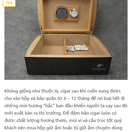
Th9
Không giống như thuốc lá, cigar sau khi cuốn xong được
cho vào hộp và bảo quản từ 6 – 12 tháng để nó loại hết đi
những mùi hương “hắc” ban đầu khiến người ta say sau đó
mới xuất bán ra thị trường. Để đảm bảo cigar luôn có
được chất lượng hương thơm, mùi vị và cấu trúc tốt quý
khách nên mua hộp giữ ẩm hoặc tủ giữ ẩm chuyên dùng