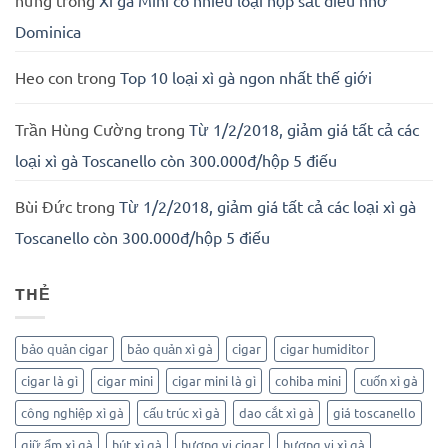
Dominica
Heo con
trong
Top 10 loại xì gà ngon nhất thế giới
Trần Hùng Cường
trong
Từ 1/2/2018, giảm giá tất cả các
loại xì gà Toscanello còn 300.000đ/hộp 5 điếu
Bùi Đức
trong
Từ 1/2/2018, giảm giá tất cả các loại xì gà
Toscanello còn 300.000đ/hộp 5 điếu
THẺ
bảo quản cigar
bảo quản xì gà
cigar
cigar humiditor
cigar là gì
cigar mini
cigar mini là gì
cohiba mini
cuốn xì gà
công nghiệp xì gà
cấu trúc xì gà
dao cắt xì gà
giá toscanello
giữ ẩm xì gà
hút xì gà
hương vị cigar
hương vị xì gà