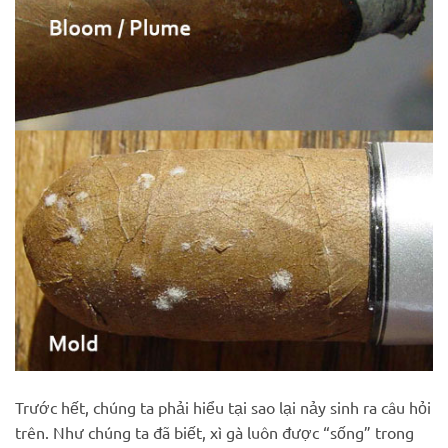
Trước hết, chúng ta phải hiểu tại sao lại nảy sinh ra câu hỏi
trên. Như chúng ta đã biết, xì gà luôn được “sống” trong