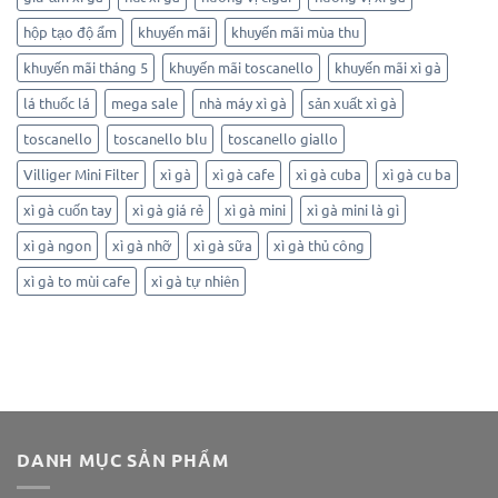
hộp tạo độ ẩm
khuyến mãi
khuyến mãi mùa thu
khuyến mãi tháng 5
khuyến mãi toscanello
khuyến mãi xì gà
lá thuốc lá
mega sale
nhà máy xì gà
sản xuất xì gà
toscanello
toscanello blu
toscanello giallo
Villiger Mini Filter
xì gà
xì gà cafe
xì gà cuba
xì gà cu ba
xì gà cuốn tay
xì gà giá rẻ
xì gà mini
xì gà mini là gì
xì gà ngon
xì gà nhỡ
xì gà sữa
xì gà thủ công
xì gà to mùi cafe
xì gà tự nhiên
DANH MỤC SẢN PHẨM