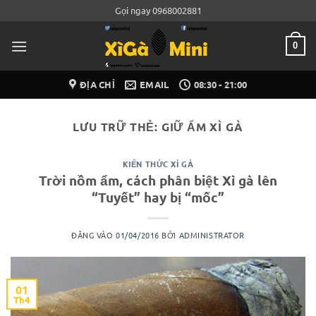
Bỏ
Gọi ngay 0968002881
qua
nội
0
dung
ĐỊA CHỈ
EMAIL
08:30 - 21:00
LƯU TRỮ THẺ:
GIỮ ẨM XÌ GÀ
KIẾN THỨC XÌ GÀ
Trời nồm ẩm, cách phân biệt Xì gà lên
“Tuyết” hay bị “mốc”
ĐĂNG VÀO
01/04/2016
BỞI
ADMINISTRATOR
01
Th4