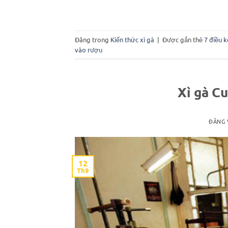
Đăng trong
Kiến thức xì gà
|
Được gắn thẻ
7 điều 
vào rượu
Xì gà Cu
ĐĂNG
12
Th9