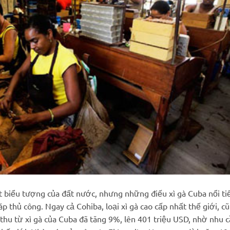
t biểu tượng của đất nước, nhưng những điếu xì gà Cuba nổi ti
thủ công. Ngay cả Cohiba, loại xì gà cao cấp nhất thế giới, c
thu từ xì gà của Cuba đã tăng 9%, lên 401 triệu USD, nhờ nhu 