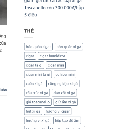
Toscanello còn 300.000đ/hộp
5 điếu
THẺ
ơng
của
bảo quản cigar
bảo quản xì gà
c
cigar
cigar humiditor
cigar là gì
cigar mini
cigar mini là gì
cohiba mini
cuốn xì gà
công nghiệp xì gà
 luận
cấu trúc xì gà
dao cắt xì gà
giá toscanello
giữ ẩm xì gà
hút xì gà
hương vị cigar
hương vị xì gà
hộp tạo độ ẩm