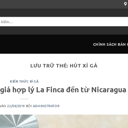
CHÍNH SÁCH BÁN
LƯU TRỮ THẺ:
HÚT XÌ GÀ
KIẾN THỨC XÌ GÀ
giá hợp lý La Finca đến từ Nicaragua
 VÀO
22/04/2019
BỞI
ADMINISTRATOR