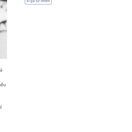
xì gà tự nhiên
gà
nếu
ì