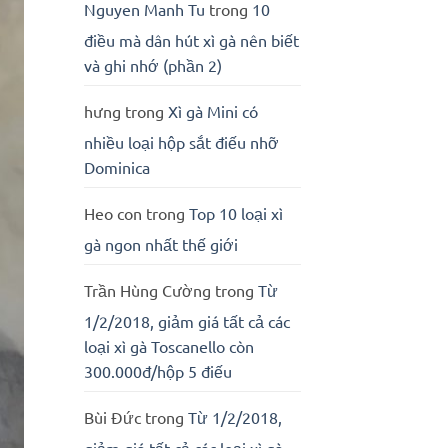
Nguyen Manh Tu
trong
10
điều mà dân hút xì gà nên biết
và ghi nhớ (phần 2)
hưng
trong
Xì gà Mini có
nhiều loại hộp sắt điếu nhỡ
Dominica
Heo con
trong
Top 10 loại xì
gà ngon nhất thế giới
Trần Hùng Cường
trong
Từ
1/2/2018, giảm giá tất cả các
loại xì gà Toscanello còn
300.000đ/hộp 5 điếu
Bùi Đức
trong
Từ 1/2/2018,
giảm giá tất cả các loại xì gà