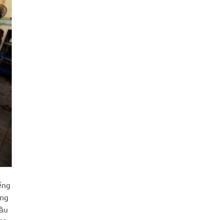
ếng
ũng
cầu