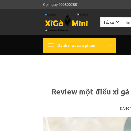
Bỏ
Gọi ngay 0968002881
qua
nội
Tìm
dung
kiếm:
Danh mục sản phẩm
Review một điếu xì gà 
ĐĂNG