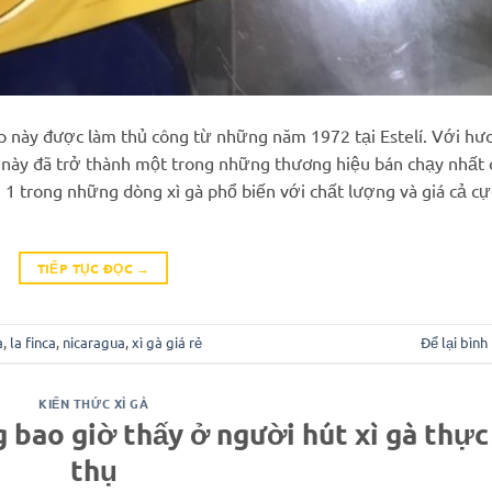
ấp này được làm thủ công từ những năm 1972 tại Estelí. Với hư
ình này đã trở thành một trong những thương hiệu bán chạy nhất 
h 1 trong những dòng xì gà phổ biến với chất lượng và giá cả cự
TIẾP TỤC ĐỌC
→
à
,
la finca
,
nicaragua
,
xì gà giá rẻ
Để lại bình
KIẾN THỨC XÌ GÀ
 bao giờ thấy ở người hút xì gà thực
thụ