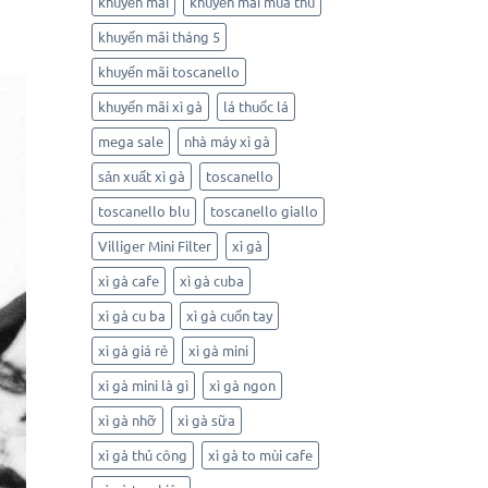
khuyến mãi
khuyến mãi mùa thu
khuyến mãi tháng 5
khuyến mãi toscanello
khuyến mãi xì gà
lá thuốc lá
mega sale
nhà máy xì gà
sản xuất xì gà
toscanello
toscanello blu
toscanello giallo
Villiger Mini Filter
xì gà
xì gà cafe
xì gà cuba
xì gà cu ba
xì gà cuốn tay
xì gà giá rẻ
xì gà mini
xì gà mini là gì
xì gà ngon
xì gà nhỡ
xì gà sữa
xì gà thủ công
xì gà to mùi cafe