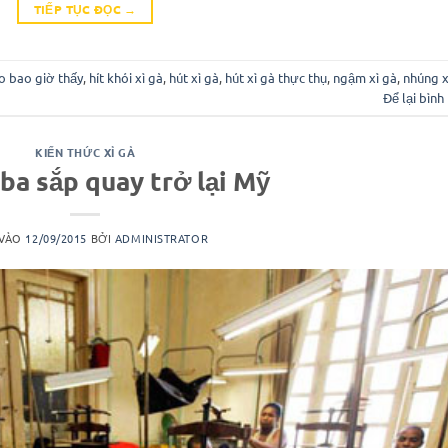
TIẾP TỤC ĐỌC
→
ko bao giờ thấy
,
hít khói xì gà
,
hút xì gà
,
hút xì gà thực thụ
,
ngậm xì gà
,
nhúng x
Để lại bình
KIẾN THỨC XÌ GÀ
ba sắp quay trở lại Mỹ
 VÀO
12/09/2015
BỞI
ADMINISTRATOR