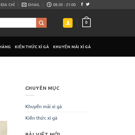
ĐỊA CHỈ
EMAIL
08:30 - 21:00
0
 HÀNG
KIẾN THỨC XÌ GÀ
KHUYẾN MÃI XÌ GÀ
CHUYÊN MỤC
Khuyến mãi xì gà
Kiến thức xì gà
BÀI VIẾT MỚI