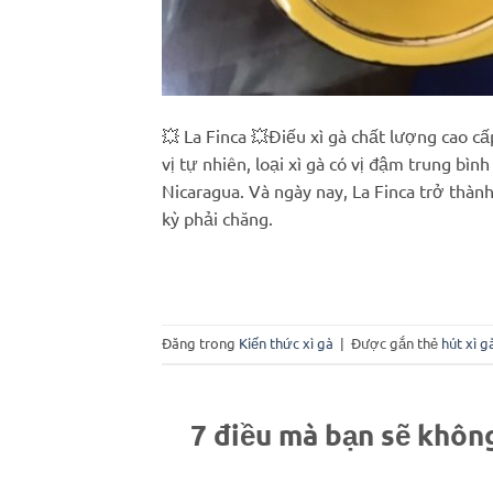
💥 La Finca 💥Điếu xì gà chất lượng cao c
vị tự nhiên, loại xì gà có vị đậm trung b
Nicaragua. Và ngày nay, La Finca trở thàn
kỳ phải chăng.
Đăng trong
Kiến thức xì gà
|
Được gắn thẻ
hút xì g
7 điều mà bạn sẽ không