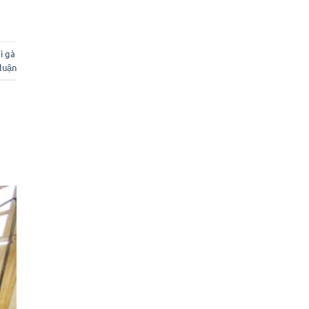
ì gà
 luận