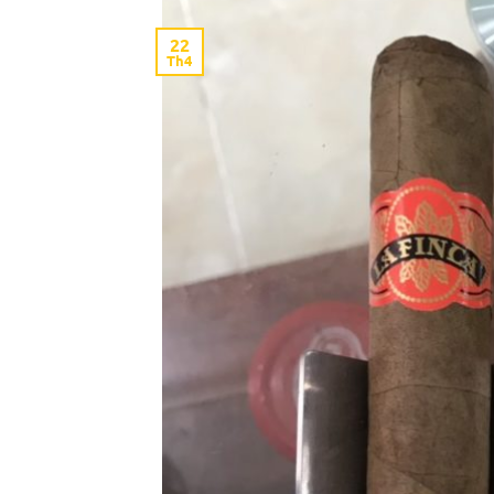
22
Th4